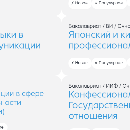
Новое
Популярное
Бакалавриат
/
ВИ
/
Очн
зыки в
Японский и ки
уникации
профессиона
Новое
Популярное
Бакалавриат
/
ИИФ
/
Оч
ции в сфере
Конфессионал
ьности
Государстве
и)
отношения
ие