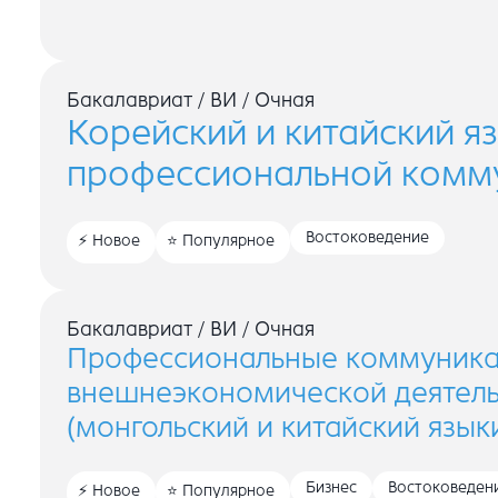
Бакалавриат
/
ВИ
/
Очная
Корейский и китайский я
профессиональной комм
Востоковедение
Новое
Популярное
Бакалавриат
/
ВИ
/
Очная
Профессиональные коммуника
внешнеэкономической деятел
(монгольский и китайский язык
Бизнес
Востоковеден
Новое
Популярное