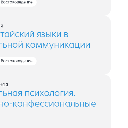
Востоковедение
ая
тайский языки в
льной коммуникации
Востоковедение
ная
ьная психология.
нно-конфессиональные