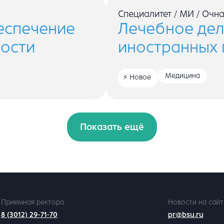
Специалитет
/
МИ
/
Очна
еспечение
Лечебное дел
ости
иностранных
Медицина
Новое
Показать ещё
Приемная ректора
Новости на сайт
8 (3012) 29-71-70
pr@bsu.ru