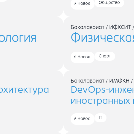
Общество
Новое
Бакалавриат
/
ИФКСИТ
ология
Физическа
Спорт
Новое
Бакалавриат
/
ИМФКН
архитектура
DevOps-инжен
иностранных
IT
Новое