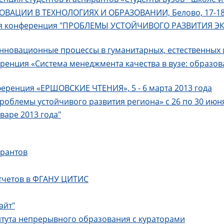
ОВАЦИИ В ТЕХНОЛОГИЯХ И ОБРАЗОВАНИИ, Белово, 17-18
ская конференция "ПРОБЛЕМЫ УСТОЙЧИВОГО РАЗВИТИЯ
ационные процессы в гуманитарных, естественных и 
ренция «Система менеджмента качества в вузе: образов
ференция «ЕРШОВСКИЕ ЧТЕНИЯ», 5 - 6 марта 2013 года
роблемы устойчивого развития региона» с 26 по 30 июня
нваре 2013 года"
орантов
тчетов в ФГАНУ ЦИТИС
айт"
титута непрерывного образования с кураторами