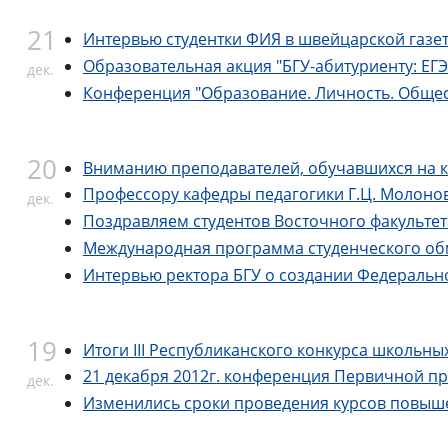
21
Интервью студентки ФИЯ в швейцарской газе
Образовательная акция "БГУ-абитуриенту: ЕГЭ
дек.
Конференция "Образование. Личность. Общес
20
Вниманию преподавателей, обучавшихся на ку
Профессору кафедры педагогики Г.Ц. Молонов
дек.
Поздравляем студентов Восточного факульте
Международная программа студенческого об
Интервью ректора БГУ о создании Федеральног
19
Итоги III Республиканского конкурса школьных
21 декабря 2012г. конференция Первичной п
дек.
Изменились сроки проведения курсов повышен