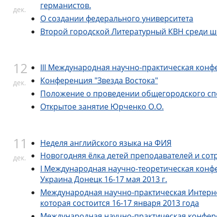
германистов.
дек.
О создании федерального университета
Второй городской Литературный КВН среди шк
12
III Международная научно-практическая конф
Конференция "Звезда Востока"
дек.
Положение о проведении общегородского спор
Открытое занятие Юрченко О.О.
11
Неделя английского языка на ФИЯ
Новогодняя ёлка детей преподавателей и сот
дек.
I Международная научно-теоретическая ко
Украина Донецк 16-17 мая 2013 г.
Международная научно-практическая Инте
которая состоится 16-17 января 2013 года
Международная научно-практическая конферен