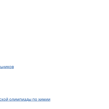
льников
анской олимпиады по химии