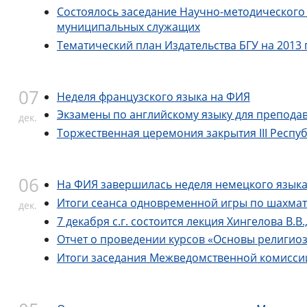
Состоялось заседание Научно-методического 
муниципальных служащих
Тематический план Издательства БГУ на 2013 г
07
Неделя французского языка на ФИЯ
Экзамены по английскому языку для преподав
дек.
Торжественная церемония закрытия III Респуб
06
На ФИЯ завершилась неделя немецкого язык
Итоги сеанса одновременной игры по шахма
дек.
7 декабря с.г. состоится лекция Хингелова В
Отчет о проведении курсов «Основы религиозн
Итоги заседания Межведомственной комиссии