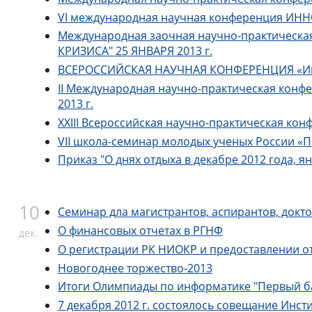
VI международная научная конференция ИНН
Международная заочная научно-практиче
КРИЗИСА" 25 ЯНВАРЯ 2013 г.
ВСЕРОССИЙСКАЯ НАУЧНАЯ КОНФЕРЕНЦИЯ «Иннов
II Международная научно-практическая конфе
2013 г.
ХХIII Всероссийская научно-практическая кон
VII школа-семинар молодых ученых России «П
Приказ "О днях отдыха в декабре 2012 года, я
10
Семинар дла магистрантов, аспирантов, докт
О финансовых отчетах в РГНФ
дек.
О регистрации РК НИОКР и предоставлении о
Новогоднее торжество-2013
Итоги Олимпиады по информатике "Первый б
7 декабря 2012 г. состоялось совещание Инс