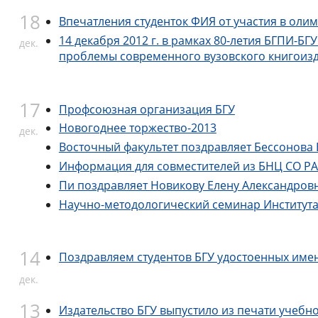
18
Впечатления студенток ФИЯ от участия в олимп
14 декабря 2012 г. в рамках 80-летия БГПИ-Б
дек.
проблемы современного вузовского книгоиз
17
Профсоюзная организация БГУ
Новогоднее торжество-2013
дек.
Восточный факультет поздравляет Бессонова
Информация для совместителей из БНЦ СО РА
Пи поздравляет Новикову Елену Александров
Научно-методологический семинар Института
14
Поздравляем студентов БГУ удостоенных име
дек.
13
Издательство БГУ выпустило из печати учебно