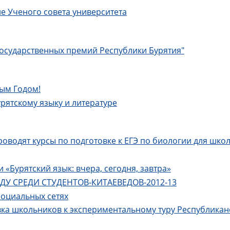
е Ученого совета университета
 государственных премий Республики Бурятия"
вым Годом!
ятскому языку и литературе
оводят курсы по подготовке к ЕГЭ по биологии для шко
«Бурятский язык: вчера, сегодня, завтра»
 СРЕДИ СТУДЕНТОВ-КИТАЕВЕДОВ-2012-13
социальных сетях
товка школьников к экспериментальному туру Республик