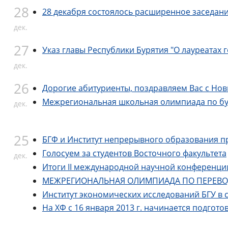
28
28 декабря состоялось расширенное заседани
дек.
27
Указ главы Республики Бурятия "О лауреатах
дек.
26
Дорогие абитуриенты, поздравляем Вас с Но
Межрегиональная школьная олимпиада по бур
дек.
25
БГФ и Институт непрерывного образования пр
Голосуем за студентов Восточного факультета
дек.
Итоги II международной научной конференции 
МЕЖРЕГИОНАЛЬНАЯ ОЛИМПИАДА ПО ПЕРЕВОДУ
Институт экономических исследований БГУ в 
На ХФ с 16 января 2013 г. начинается подго