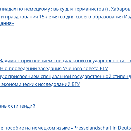
иадах по немецкому языку для германистов (г. Хабаровск
ГУ и празднования 15-летия со дня своего образования И
дания»
 Вадима с присвоением специальной государственной с
Н о проведении заседания Ученого совета БГУ
ну с присвоением специальной государственной стипен
 экономических исследований БГУ
нных стипендий
е пособие на немецком языке «Presselandschaft in Deuts