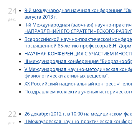
24
9-й международная научная конференция "Окр
августа 2013 г.
дек.
II-й Международная (заочная) научно-пр
НАПРАВЛЕНИЙ ЕГО СТРАТЕГИЧЕСКОГО РАЗВИТИЯ
Всероссийской научно-практической конфере
посвящённой 85-летию профессора Е.Н. Дормид
НАУЧНАЯ КОНФЕРЕНЦИЯ С УЧАСТИЕМ ИНОСТРА
III международная конференция "Биоразнообр
V Международная научно-методическая конф
физиологически активных веществ".
XX Российский национальный конгресс «Челове
Поздравляем коллектив ученых исторического
22
26 декабря 2012 г. в 10.00 на медицинском ф
II Межвузовская научно-практическая конфер
дек.