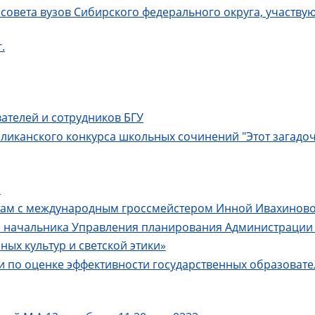
совета вузов Сибирского федерального округа, участву
.
ателей и сотрудников БГУ
ликанского конкурса школьных сочинений "Этот загадочн
а
там с международным гроссмейстером Инной Ивахинов
.В., начальника Управления планирования Администрации 
ых культур и светской этики»
 по оценке эффективности государственных образоват