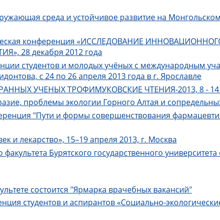
ужающая среда и устойчивое развитие на Монгольском п
актическая конференция «ИССЛЕДОВАНИЕ ИННОВАЦИОН
», 28 декабря 2012 года
нции студентов и молодых учёных с международным уча
онтова, с 24 по 26 апреля 2013 года в г. Ярославле
ННЫХ УЧЕНЫХ ТРОФИМУКОВСКИЕ ЧТЕНИЯ-2013, 8 - 14 с
азие, проблемы экологии Горного Алтая и сопредельны
еренция "Пути и формы совершенствования фармацевти
к и лекарство», 15–19 апреля 2013, г. Москва
 факультета Бурятского государственного университет
акультете состоится "Ярмарка врачебных вакансий"
енция студентов и аспирантов «Социально-экологическ