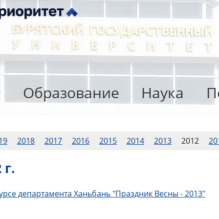
т
Образование
Наука
П
19
2018
2017
2016
2015
2014
2013
2012
20
 г.
урсе департамента Ханьбань "Праздник Весны - 2013"