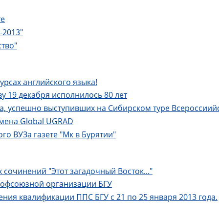
те
-2013"
тво"
рсах английского языка!
у 19 декабря исполнилось 80 лет
та, успешно выступивших на Сибирском туре Всероссиий
мена Global UGRAD
о ВУЗа газете "Мк в Бурятии"
 сочинений "Этот загадочный Восток..."
рофсоюзной организации БГУ
ия квалификации ППС БГУ с 21 по 25 января 2013 года.