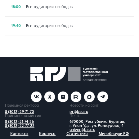
18:00
Все аудитории свободны
19:40
Все аудитории свободны
Приемная ректора
Новости на сайт
8 (3012) 29-71-70
pr@bsu.ru
Приемная комиссия
Почта
8 (3012) 21-74-26
670000, Республика Бурятия,
8 (3012) 22-77-22
г. Улан-Удэ, ул. Ранжурова, 4
univer@bsu.ru
Контакты
Корпуса
Статистика
Минобнауки РФ