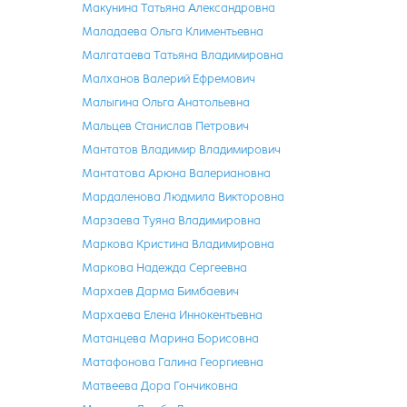
Макунина Татьяна Александровна
Маладаева Ольга Климентьевна
Малгатаева Татьяна Владимировна
Малханов Валерий Ефремович
Малыгина Ольга Анатольевна
Мальцев Станислав Петрович
Мантатов Владимир Владимирович
Мантатова Арюна Валериановна
Мардаленова Людмила Викторовна
Марзаева Туяна Владимировна
Маркова Кристина Владимировна
Маркова Надежда Сергеевна
Мархаев Дарма Бимбаевич
Мархаева Елена Иннокентьевна
Матанцева Марина Борисовна
Матафонова Галина Георгиевна
Матвеева Дора Гончиковна