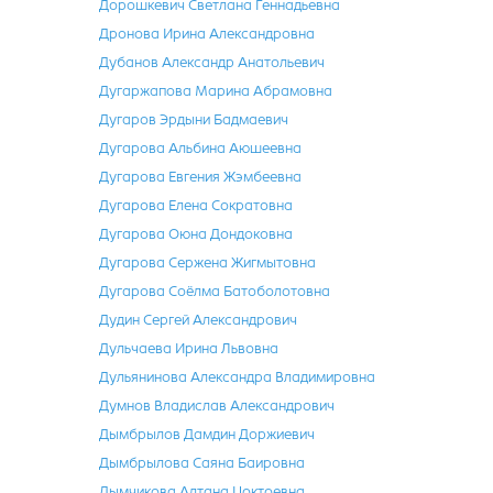
Дорошкевич Светлана Геннадьевна
Дронова Ирина Александровна
Дубанов Александр Анатольевич
Дугаржапова Марина Абрамовна
Дугаров Эрдыни Бадмаевич
Дугарова Альбина Аюшеевна
Дугарова Евгения Жэмбеевна
Дугарова Елена Сократовна
Дугарова Оюна Дондоковна
Дугарова Сержена Жигмытовна
Дугарова Соёлма Батоболотовна
Дудин Сергей Александрович
Дульчаева Ирина Львовна
Дульянинова Александра Владимировна
Думнов Владислав Александрович
Дымбрылов Дамдин Доржиевич
Дымбрылова Саяна Баировна
Дымчикова Алтана Цоктоевна