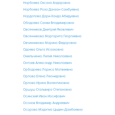
Норбоева Оксана Алдаровна
Норбоева Роза Данзан-Самбуевна
Нордопова Дари-Ханда Абидуевна
Ободоева Санжи Владимировна
Овсянников Дмитрий Яковлевич
Овсянникова Маргарита Георгиевна
Овчинникова Марина Федоровна
Одоева Ольга Исааковна
Омельченко Лилия Николаевна
Онтоев Александр Николаевич
Орбодоева Лариса Матвеевна
Орлова Елена Леонидовна
Орлова Ирина Валентиновна
Оршуш Стальвира Степановна
Осинский Иван Иосифович
Осонов Владимир Андреевич
Осорова Мэдэгма Цыден-Дамбаевна