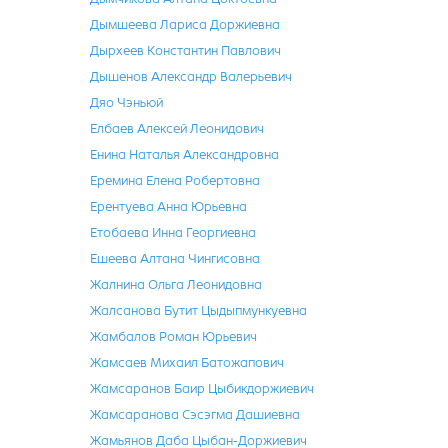
Дымшеева Лариса Доржиевна
Дырхеев Константин Павлович
Дышенов Александр Валерьевич
Дяо Чэньюй
Елбаев Алексей Леонидович
Енина Наталья Александровна
Еремина Елена Робертовна
Ерентуева Анна Юрьевна
Етобаева Инна Георгиевна
Ешеева Алтана Чингисовна
Жалнина Ольга Леонидовна
Жалсанова Бутит Цыдыпмункуевна
Жамбалов Роман Юрьевич
Жамсаев Михаил Батожапович
Жамсаранов Баир Цыбикдоржиевич
Жамсаранова Сэсэгма Дашиевна
Жамьянов Даба Цыбан-Доржиевич