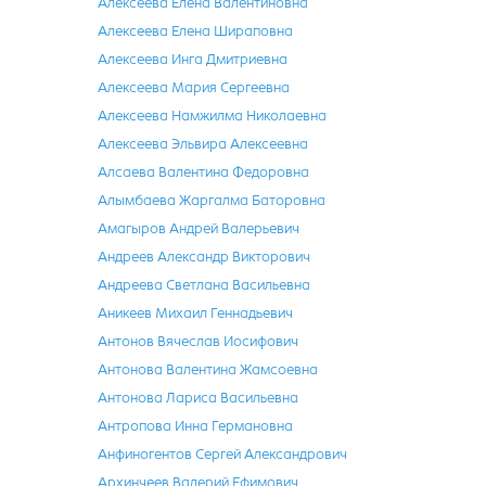
Алексеева Елена Валентиновна
Алексеева Елена Шираповна
Алексеева Инга Дмитриевна
Алексеева Мария Сергеевна
Алексеева Намжилма Николаевна
Алексеева Эльвира Алексеевна
Алсаева Валентина Федоровна
Алымбаева Жаргалма Баторовна
Амагыров Андрей Валерьевич
Андреев Александр Викторович
Андреева Светлана Васильевна
Аникеев Михаил Геннадьевич
Антонов Вячеслав Иосифович
Антонова Валентина Жамсоевна
Антонова Лариса Васильевна
Антропова Инна Германовна
Анфиногентов Сергей Александрович
Архинчеев Валерий Ефимович