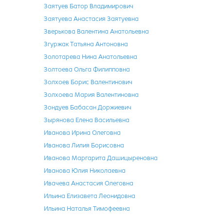
Заятуев Батор Владимирович
Заятуева Анастасия Заятуевна
Зверькова Валентина Анатольевна
Згуржак Татьяна Антоновна
Золотарева Нина Анатольевна
Золтоева Ольга Филипповна
Золхоев Борис Валентинович
Золхоева Мария Валентиновна
Зондуев Бабасан Доржиевич
Зырянова Елена Васильевна
Иванова Ирина Олеговна
Иванова Лилия Борисовна
Иванова Маргарита Дашицыреновна
Иванова Юлия Николаевна
Ивачева Анастасия Олеговна
Ильина Елизавета Леонидовна
Ильина Наталья Тимофеевна