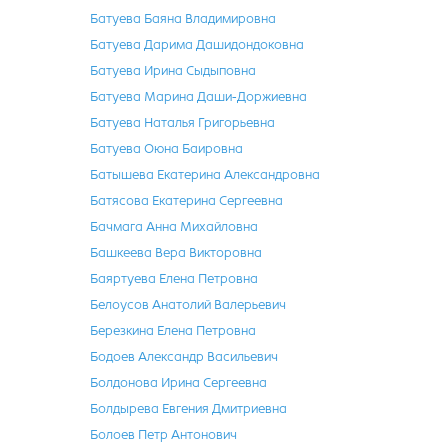
Батуева Баяна Владимировна
Батуева Дарима Дашидондоковна
Батуева Ирина Сыдыповна
Батуева Марина Даши-Доржиевна
Батуева Наталья Григорьевна
Батуева Оюна Баировна
Батышева Екатерина Александровна
Батясова Екатерина Сергеевна
Бачмага Анна Михайловна
Башкеева Вера Викторовна
Баяртуева Елена Петровна
Белоусов Анатолий Валерьевич
Березкина Елена Петровна
Бодоев Александр Васильевич
Болдонова Ирина Сергеевна
Болдырева Евгения Дмитриевна
Болоев Петр Антонович