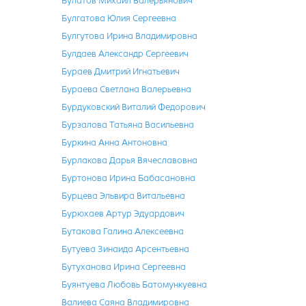
Булатов Михаил Валерьянович
Булгатова Юлия Сергеевна
Булгутова Ирина Владимировна
Булдаев Александр Сергеевич
Бураев Дмитрий Игнатьевич
Бураева Светлана Валерьевна
Бурдуковский Виталий Федорович
Бурзалова Татьяна Васильевна
Буркина Анна Антоновна
Бурлакова Дарья Вячеславовна
Буртонова Ирина Бабасановна
Бурцева Эльвира Витальевна
Бурюхаев Артур Эдуардович
Бутакова Галина Алексеевна
Бутуева Зинаида Арсентьевна
Бутуханова Ирина Сергеевна
Буянтуева Любовь Батомункуевна
Валиева Саяна Владимировна