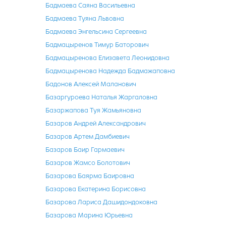
Бадмаева Саяна Васильевна
Бадмаева Туяна Львовна
Бадмаева Энгельсина Сергеевна
Бадмацыренов Тимур Баторович
Бадмацыренова Елизавета Леонидовна
Бадмацыренова Надежда Бадмажаповна
Бадонов Алексей Маланович
Базаргуроева Наталья Жаргаловна
Базаржапова Туя Жамьяновна
Базаров Андрей Александрович
Базаров Артем Дамбиевич
Базаров Баир Гармаевич
Базаров Жамсо Болотович
Базарова Баярма Баировна
Базарова Екатерина Борисовна
Базарова Лариса Дашидондоковна
Базарова Марина Юрьевна