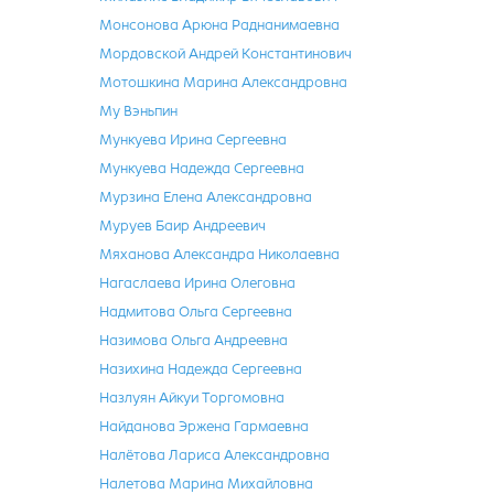
Монсонова Арюна Раднанимаевна
Мордовской Андрей Константинович
Мотошкина Марина Александровна
Му Вэньпин
Мункуева Ирина Сергеевна
Мункуева Надежда Сергеевна
Мурзина Елена Александровна
Муруев Баир Андреевич
Мяханова Александра Николаевна
Нагаслаева Ирина Олеговна
Надмитова Ольга Сергеевна
Назимова Ольга Андреевна
Назихина Надежда Сергеевна
Назлуян Айкуи Торгомовна
Найданова Эржена Гармаевна
Налётова Лариса Александровна
Налетова Марина Михайловна