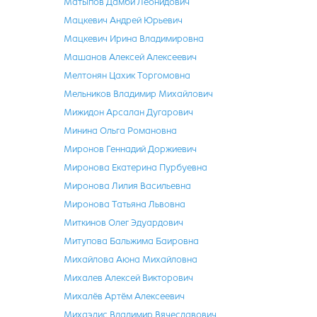
Матыпов Дамби Леонидович
Мацкевич Андрей Юрьевич
Мацкевич Ирина Владимировна
Машанов Алексей Алексеевич
Мелтонян Цахик Торгомовна
Мельников Владимир Михайлович
Мижидон Арсалан Дугарович
Минина Ольга Романовна
Миронов Геннадий Доржиевич
Миронова Екатерина Пурбуевна
Миронова Лилия Васильевна
Миронова Татьяна Львовна
Миткинов Олег Эдуардович
Митупова Бальжима Баировна
Михайлова Аюна Михайловна
Михалев Алексей Викторович
Михалёв Артём Алексеевич
Михаэлис Владимир Вячеславович