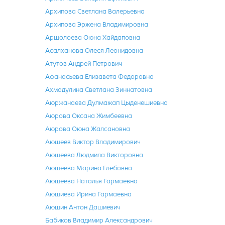
Архипова Светлана Валерьевна
Архипова Эржена Владимировна
Аршолоева Оюна Хайдаповна
Асалханова Олеся Леонидовна
Атутов Андрей Петрович
Афанасьева Елизавета Федоровна
Ахмадулина Светлана Зиннатовна
Аюржанаева Дулмажап Цыденешиевна
Аюрова Оксана Жимбеевна
Аюрова Оюна Жалсановна
Аюшеев Виктор Владимирович
Аюшеева Людмила Викторовна
Аюшеева Марина Глебовна
Аюшеева Наталья Гармаевна
Аюшиева Ирина Гармаевна
Аюшин Антон Дашиевич
Бабиков Владимир Александрович