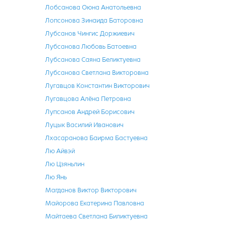
Лобсанова Оюна Анатольевна
Лопсонова Зинаида Баторовна
Лубсанов Чингис Доржиевич
Лубсанова Любовь Батоевна
Лубсанова Саяна Беликтуевна
Лубсанова Светлана Викторовна
Лугавцов Константин Викторович
Лугавцова Алёна Петровна
Лупсанов Андрей Борисович
Луцык Василий Иванович
Лхасаранова Баирма Бастуевна
Лю Айвэй
Лю Цзяньлин
Лю Янь
Магданов Виктор Викторович
Майорова Екатерина Павловна
Майтаева Светлана Биликтуевна