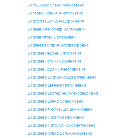
Бабушкина Елена Алексеевна
Багаева Ксения Анатольевна
Бадараев Дамдин Доржиевич
Бадеев Александр Валерьевич
Бадиев Игорь Валерьевич
Бадлеева Мария Владимировна
Бадмаев Андрей Захарович
Бадмаев Гальчи Сахьянович
Бадмаев Эрдэм Вячеславович
Бадмаева Бадма-Ханда Валерьевна
Бадмаева Евгения Николаевна
Бадмаева Екатерина Александровна
Бадмаева Елена Содномовна
Бадмаева Любовь Дашинимаевна
Бадмаева Насигма Ивановна
Бадмаева Наталья Константиновна
Бадмаева Ольга Бальжинимаевна