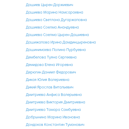
Дашиев Цырен Доржиевич
Дашиева Марина Намсараевна
Дашиева Светлана Дугаржаповна
Дашиева Соелма Анандуевна
Дашиева Соелма Цырен-Дашиевна
Дашижапова Ирина Дамдинцыреновна
Дашинимаева Полина Пурбуевна
Дембелова Туяна Сергеевна
Демидова Елена Игоревна
Дерюгин Даниил Федорович
Дикая Юлия Валериевна
Дикий Ярослав Витальевич
Дмитриева Анфиса Валерьевна
Дмитриева Виктория Дмитриевна
Дмитриева Тамара Самбуевна
Добрынина Марина Ивановна
Дондоков Константин Тумэнович