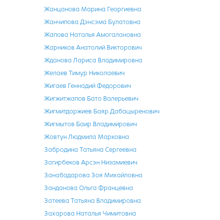
Жанцанова Марина Георгиевна
Жанчипова Дэнсэма Булатовна
Жапова Наталья Амогалановна
Жарников Анатолий Викторович
Жданова Лариса Владимировна
Желаев Тимур Николаевич
Жигаев Геннадий Федорович
Жигжитжапов Бато Валерьевич
Жигмитдоржиев Баяр Дабацыренович
Жигмытов Баир Владимирович
Жовтун Людмила Марковна
Забродина Татьяна Сергеевна
Загирбеков Арсэн Низамиевич
Занабадарова Зоя Михайловна
Занданова Ольга Францевна
Затеева Татьяна Владимировна
Захарова Наталья Чимитовна