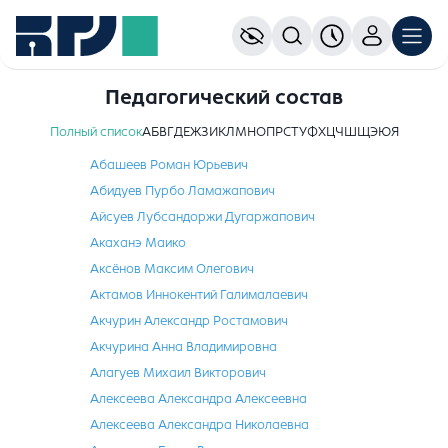
Педагогический состав
Полный список
А
Б
В
Г
Д
Е
Ж
З
И
К
Л
М
Н
О
П
Р
С
Т
У
Ф
Х
Ц
Ч
Ш
Щ
Э
Ю
Я
Абашеев Роман Юрьевич
Абидуев Пурбо Ламажапович
Айсуев Лубсандоржи Дугаржапович
Акаханэ Маико
Аксёнов Максим Олегович
Актамов Иннокентий Галималаевич
Акчурин Александр Ростамович
Акчурина Анна Владимировна
Алагуев Михаил Викторович
Алексеева Александра Алексеевна
Алексеева Александра Николаевна