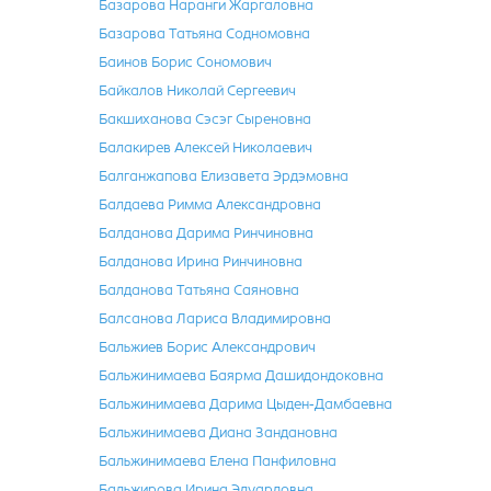
Базарова Наранги Жаргаловна
Базарова Татьяна Содномовна
Баинов Борис Сономович
Байкалов Николай Сергеевич
Бакшиханова Сэсэг Сыреновна
Балакирев Алексей Николаевич
Балганжапова Елизавета Эрдэмовна
Балдаева Римма Александровна
Балданова Дарима Ринчиновна
Балданова Ирина Ринчиновна
Балданова Татьяна Саяновна
Балсанова Лариса Владимировна
Бальжиев Борис Александрович
Бальжинимаева Баярма Дашидондоковна
Бальжинимаева Дарима Цыден-Дамбаевна
Бальжинимаева Диана Зандановна
Бальжинимаева Елена Панфиловна
Бальжирова Ирина Эдуардовна