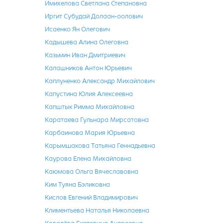
Имихелова Светлана Степановна
Иргит Субудай Долаан-оолович
Исаенко Ян Олегович
Кадышева Алина Олеговна
Казьмин Иван Дмитриевич
Калашников Антон Юрьевич
Каплуненко Александр Михайлович
Капустина Юлия Алексеевна
Капштык Римма Михайловна
Каратаева Гульнара Мирсатовна
Карбаинова Мария Юрьевна
Карымшакова Татьяна Геннадьевна
Каурова Елена Михайловна
Каюмова Ольга Вячеславовна
Ким Туяна Бэликовна
Кислов Евгений Владимирович
Климентьева Наталья Николаевна