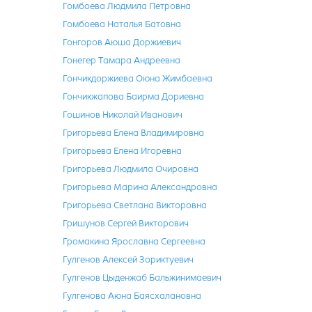
Гомбоева Людмила Петровна
Гомбоева Наталья Батовна
Гонгоров Аюша Доржиевич
Гонегер Тамара Андреевна
Гончикдоржиева Оюна Жимбаевна
Гончикжапова Баирма Дориевна
Гошинов Николай Иванович
Григорьева Елена Владимировна
Григорьева Елена Игоревна
Григорьева Людмила Очировна
Григорьева Марина Александровна
Григорьева Светлана Викторовна
Гришунов Сергей Викторович
Громакина Ярославна Сергеевна
Гулгенов Алексей Зориктуевич
Гулгенов Цыденжаб Бальжинимаевич
Гулгенова Аюна Баясхалановна