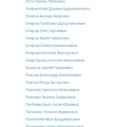
Отто Галина Петровна
Очиржапова Дарима Цыренжаповна
Очиров Ананда Аюрович
Очиров Гомбожап Дугарнимаевич
Очиров Олег Сергеевич
Очиров Юрий Чимитович
Очирова Елена Климентьевна
Очирова Наталья Викторовна
Очиртарова Наталья Николаевна
Ошоров Сергей Гармаевич
Павлов Александр Емельянович
Павлов Игорь Артурович
Павлова Светлана Алексеевна
Павлова Эржена Тугденовна
Пагбаева Анастасия Юрьевна
Паликова Татьяна Вадимовна
Пантелеев Иван Владимирович
Пантелеева Елена Владимировна