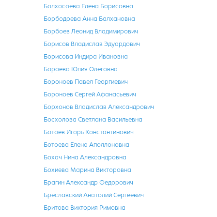
Болхосоева Елена Борисовна
Борбодоева Анна Балхановна
Борбоев Леонид Владимирович
Борисов Владислав Эдуардович
Борисова Индира Ивановна
Бороева Юлия Олеговна
Бороноев Павел Георгиевич
Бороноев Сергей Афанасьевич
Борхонов Владислав Александрович
Босхолова Светлана Васильевна
Ботоев Игорь Константинович
Ботоева Елена Аполлоновна
Бохач Нина Александровна
Бохиева Марина Викторовна
Брагин Александр Федорович
Бреславский Анатолий Сергеевич
Бритова Виктория Римовна