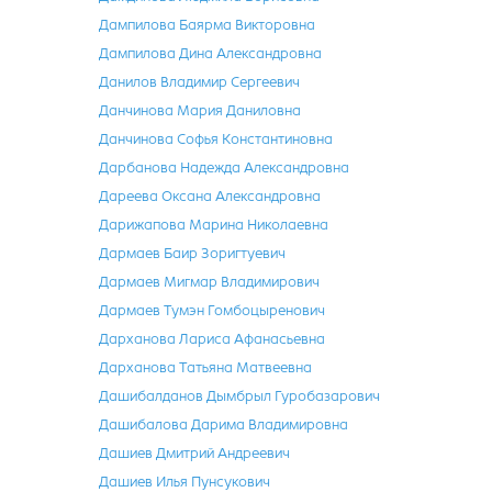
Дампилова Баярма Викторовна
Дампилова Дина Александровна
Данилов Владимир Сергеевич
Данчинова Мария Даниловна
Данчинова Софья Константиновна
Дарбанова Надежда Александровна
Дареева Оксана Александровна
Дарижапова Марина Николаевна
Дармаев Баир Зоригтуевич
Дармаев Мигмар Владимирович
Дармаев Тумэн Гомбоцыренович
Дарханова Лариса Афанасьевна
Дарханова Татьяна Матвеевна
Дашибалданов Дымбрыл Гуробазарович
Дашибалова Дарима Владимировна
Дашиев Дмитрий Андреевич
Дашиев Илья Пунсукович