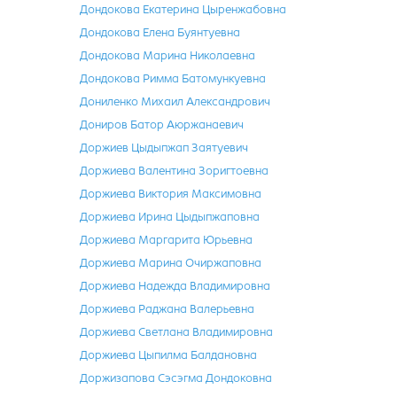
Дондокова Екатерина Цыренжабовна
Дондокова Елена Буянтуевна
Дондокова Марина Николаевна
Дондокова Римма Батомункуевна
Дониленко Михаил Александрович
Дониров Батор Аюржанаевич
Доржиев Цыдыпжап Заятуевич
Доржиева Валентина Зоригтоевна
Доржиева Виктория Максимовна
Доржиева Ирина Цыдыпжаповна
Доржиева Маргарита Юрьевна
Доржиева Марина Очиржаповна
Доржиева Надежда Владимировна
Доржиева Раджана Валерьевна
Доржиева Светлана Владимировна
Доржиева Цыпилма Балдановна
Доржизапова Сэсэгма Дондоковна