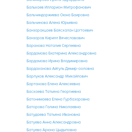
Бальхаев Илларион Митрофанович
Бальчиндоржиева Оюна Баировна
Бальчинова Алена Юрьевна
Банзаракцаев Баясхалан Цогтоевич
Банзаров Кирилл Вячеславович
Баранова Наталия Сергеевна
Бардамова Екатерина Александровна
Бардамова Ирина Владимировна
Бардаханова Айгуль Демир-ооловна
Барлуков Александр Михайлович
Бартанова Елена Алексеевна
Басхаева Татьяна Георгиевна
Батонимаева Елена Гурбазаровна
Баторова Галина Николаевна
Батудаева Татьяна Ивановна
Батуева Анна Александровна
Батуева Арюна Цыдыповна