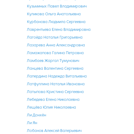
Кузьминых Павел Владимирович
Куликова Ольга Анатольевна
Курбанова Людмила Сергеевна
Лаврентьева Елена Владимировна
Лагойда Наталья Григорьевна
Лазарева Анна Александровна
Ламажапова Галина Петровна
Ламбаев Жаргал Тумунович
Ланцева Валентина Сергеевна
Лапердина Надежда Витальевна
Латфуллина Наталья Ивановна
Латыпова Кристина Сергеевна
Лебедева Елена Николаевна
Лещёва Юлия Николаевна
Ли Донхён
Ли Ян
Лобанов Алексей Валерьевич