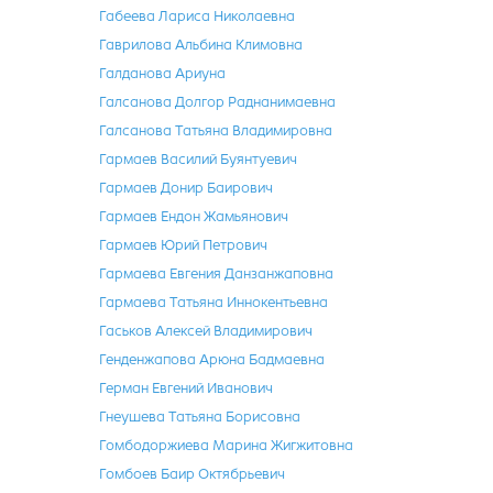
Габеева Лариса Николаевна
Гаврилова Альбина Климовна
Галданова Ариуна
Галсанова Долгор Раднанимаевна
Галсанова Татьяна Владимировна
Гармаев Василий Буянтуевич
Гармаев Донир Баирович
Гармаев Ендон Жамьянович
Гармаев Юрий Петрович
Гармаева Евгения Данзанжаповна
Гармаева Татьяна Иннокентьевна
Гаськов Алексей Владимирович
Генденжапова Арюна Бадмаевна
Герман Евгений Иванович
Гнеушева Татьяна Борисовна
Гомбодоржиева Марина Жигжитовна
Гомбоев Баир Октябрьевич