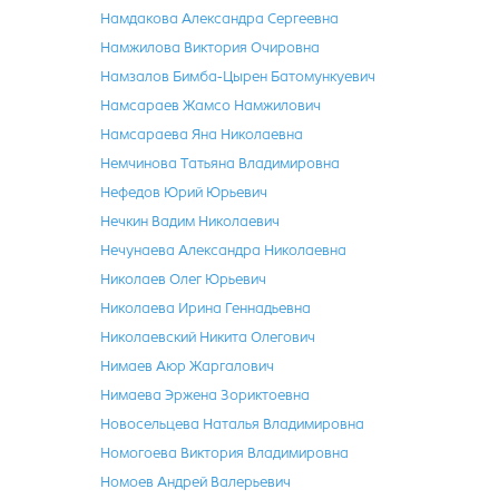
Намдакова Александра Сергеевна
Намжилова Виктория Очировна
Намзалов Бимба-Цырен Батомункуевич
Намсараев Жамсо Намжилович
Намсараева Яна Николаевна
Немчинова Татьяна Владимировна
Нефедов Юрий Юрьевич
Нечкин Вадим Николаевич
Нечунаева Александра Николаевна
Николаев Олег Юрьевич
Николаева Ирина Геннадьевна
Николаевский Никита Олегович
Нимаев Аюр Жаргалович
Нимаева Эржена Зориктоевна
Новосельцева Наталья Владимировна
Номогоева Виктория Владимировна
Номоев Андрей Валерьевич