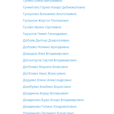
Гулина Елена Витальевна
Гунжитова Гарма-Ханда Цыбикжаповна
Гунзунова Бальжима Анатольевна
Гунзынов Жаргал Паламович
Гусева Ирина Сергеевна
Гырылов Чимит Геннадьевич
Дабаев Дылгыр Даиразаевич
Дабаева Номина Аркадьевна
Давыдов Илья Владимирович
Дагангаров Сергей Владимирович
Дагбаева Марина Баировна
Дагбаева Нина Жамсуевна
Дадуева Елена Александровна
Дамбуева Альбина Борисовна
Дамдинов Алдар Валерьевич
Дамдинова Буда-Ханда Владимировна
Дамдинова Галина Хандажаповна
Дамдинова Людмила Борисовна