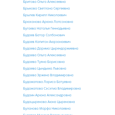
Бритова Ольга Алексеевна
Брыкова Светлана Сергеевна
Брылев Кирилл Николаевич
Брюханова Арюна Лопсоновна
Бугаева Наталья Геннадьевна
Будаев Батор Солбонович
Будаев Капитон Аюрзанаевич
Будаева Дарима Цырендоржиевна
Будаева Ольга Алексеевна
Будаева Туяна Борисовна
Будаева Цындыма Львовна
Будаева Эржена Владимировна
Будажапова Лариса Батуевна
Будажапова Сэсэгма Владимировна
Будаин Арюна Александровна
Будацыренова Аюна Цыреновна
Буланова Марфа Николаевна