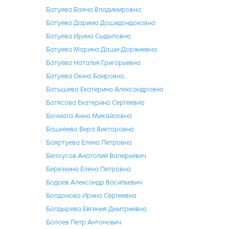
Батуева Баяна Владимировна
Батуева Дарима Дашидондоковна
Батуева Ирина Сыдыповна
Батуева Марина Даши-Доржиевна
Батуева Наталья Григорьевна
Батуева Оюна Баировна
Батышева Екатерина Александровна
Батясова Екатерина Сергеевна
Бачмага Анна Михайловна
Башкеева Вера Викторовна
Баяртуева Елена Петровна
Белоусов Анатолий Валерьевич
Березкина Елена Петровна
Бодоев Александр Васильевич
Болдонова Ирина Сергеевна
Болдырева Евгения Дмитриевна
Болоев Петр Антонович