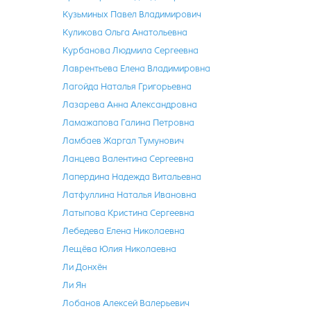
Кузьминых Павел Владимирович
Куликова Ольга Анатольевна
Курбанова Людмила Сергеевна
Лаврентьева Елена Владимировна
Лагойда Наталья Григорьевна
Лазарева Анна Александровна
Ламажапова Галина Петровна
Ламбаев Жаргал Тумунович
Ланцева Валентина Сергеевна
Лапердина Надежда Витальевна
Латфуллина Наталья Ивановна
Латыпова Кристина Сергеевна
Лебедева Елена Николаевна
Лещёва Юлия Николаевна
Ли Донхён
Ли Ян
Лобанов Алексей Валерьевич