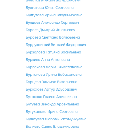
Булатов Михаил Валерьянович
Булгатова Юлия Сергеевна
Булгутова Ирина Владимировна
Булдаев Александр Сергеевич
Бураев Дмитрий Игнатьевич
Бураева Светлана Валерьевна
Бурдуковский Виталий Федорович
Бурзалова Татьяна Васильевна
Буркина Анна Антоновна
Бурлакова Дарья Вячеславовна
Буртонова Ирина Бабасановна
Бурцева Эльвира Витальевна
Бурюхаев Артур Эдуардович
Бутакова Галина Алексеевна
Бутуева Зинаида Арсентьевна
Бутуханова Ирина Сергеевна
Буянтуева Любовь Батомункуевна
Валиева Саяна Владимировна