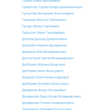
Гулина Елена Витальевна
Гунжитова Гарма-Ханда Цыбикжаповна
Гунзунова Бальжима Анатольевна
Гунзынов Жаргал Паламович
Гусева Ирина Сергеевна
Гырылов Чимит Геннадьевич
Дабаев Дылгыр Даиразаевич
Дабаева Номина Аркадьевна
Давыдов Илья Владимирович
Дагангаров Сергей Владимирович
Дагбаева Марина Баировна
Дагбаева Нина Жамсуевна
Дадуева Елена Александровна
Дамбуева Альбина Борисовна
Дамдинов Алдар Валерьевич
Дамдинова Буда-Ханда Владимировна
Дамдинова Галина Хандажаповна
Дамдинова Людмила Борисовна