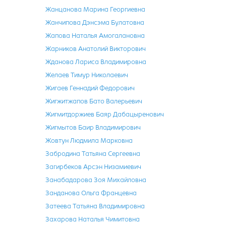
Жанцанова Марина Георгиевна
Жанчипова Дэнсэма Булатовна
Жапова Наталья Амогалановна
Жарников Анатолий Викторович
Жданова Лариса Владимировна
Желаев Тимур Николаевич
Жигаев Геннадий Федорович
Жигжитжапов Бато Валерьевич
Жигмитдоржиев Баяр Дабацыренович
Жигмытов Баир Владимирович
Жовтун Людмила Марковна
Забродина Татьяна Сергеевна
Загирбеков Арсэн Низамиевич
Занабадарова Зоя Михайловна
Занданова Ольга Францевна
Затеева Татьяна Владимировна
Захарова Наталья Чимитовна