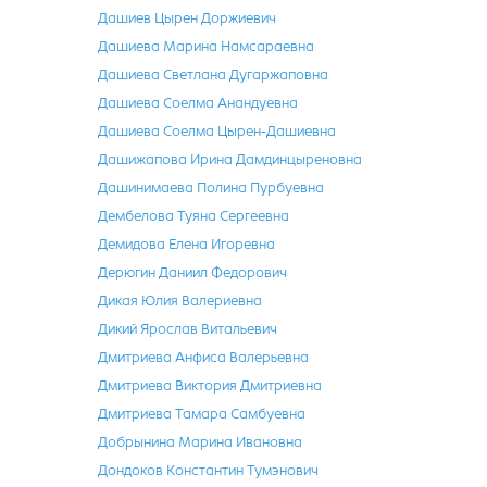
Дашиев Цырен Доржиевич
Дашиева Марина Намсараевна
Дашиева Светлана Дугаржаповна
Дашиева Соелма Анандуевна
Дашиева Соелма Цырен-Дашиевна
Дашижапова Ирина Дамдинцыреновна
Дашинимаева Полина Пурбуевна
Дембелова Туяна Сергеевна
Демидова Елена Игоревна
Дерюгин Даниил Федорович
Дикая Юлия Валериевна
Дикий Ярослав Витальевич
Дмитриева Анфиса Валерьевна
Дмитриева Виктория Дмитриевна
Дмитриева Тамара Самбуевна
Добрынина Марина Ивановна
Дондоков Константин Тумэнович