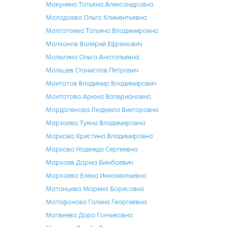
Макунина Татьяна Александровна
Маладаева Ольга Климентьевна
Малгатаева Татьяна Владимировна
Малханов Валерий Ефремович
Малыгина Ольга Анатольевна
Мальцев Станислав Петрович
Мантатов Владимир Владимирович
Мантатова Арюна Валериановна
Мардаленова Людмила Викторовна
Марзаева Туяна Владимировна
Маркова Кристина Владимировна
Маркова Надежда Сергеевна
Мархаев Дарма Бимбаевич
Мархаева Елена Иннокентьевна
Матанцева Марина Борисовна
Матафонова Галина Георгиевна
Матвеева Дора Гончиковна