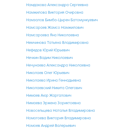
Намдакова Александра Сергеевна
Намжилова Виктория Очировна
Намзалов Бимба-Цырен Батомункуевич
Намсараев Жамсо Намжилович
Намсараева Яна Николаевна
Немчинова Татьяна Владимировна
Нефедов Юрий Юрьевич
Нечкин Вадим Николаевич
Нечунаева Александра Николаевна
Николаев Олег Юрьевич
Николаева Ирина Геннадьевна
Николаевский Никита Олегович
Нимаев Аюр Жаргалович
Нимаева Эржена Зориктоевна
Новосельцева Наталья Владимировна
Номогоева Виктория Владимировна
Номоев Андрей Валерьевич