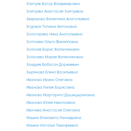
Заятуев Батор Владимирович
Заятуева Анастасия Заятуевна
Зверькова Валентина Анатольевна
Згуржак Татьяна Антоновна
Золотарева Нина Анатольевна
Золтоева Ольга Филипповна
Золхоев Борис Валентинович
Золхоева Мария Валентиновна
Зондуев Бабасан Доржиевич
Зырянова Елена Васильевна
Иванова Ирина Олеговна
Иванова Лилия Борисовна
Иванова Маргарита Дашицыреновна
Иванова Юлия Николаевна
Ивачева Анастасия Олеговна
Ильина Елизавета Леонидовна
Ильина Наталья Тимофеевна