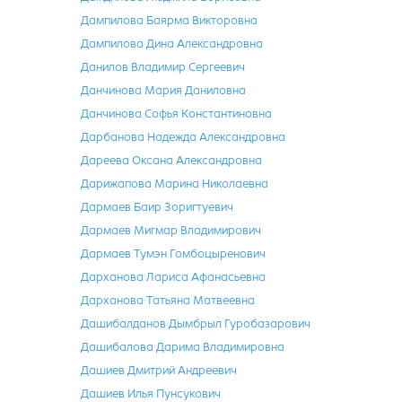
Дампилова Баярма Викторовна
Дампилова Дина Александровна
Данилов Владимир Сергеевич
Данчинова Мария Даниловна
Данчинова Софья Константиновна
Дарбанова Надежда Александровна
Дареева Оксана Александровна
Дарижапова Марина Николаевна
Дармаев Баир Зоригтуевич
Дармаев Мигмар Владимирович
Дармаев Тумэн Гомбоцыренович
Дарханова Лариса Афанасьевна
Дарханова Татьяна Матвеевна
Дашибалданов Дымбрыл Гуробазарович
Дашибалова Дарима Владимировна
Дашиев Дмитрий Андреевич
Дашиев Илья Пунсукович