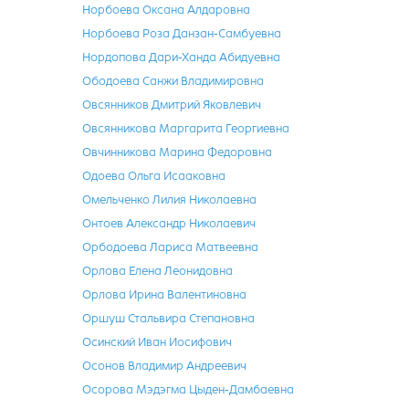
Норбоева Оксана Алдаровна
Норбоева Роза Данзан-Самбуевна
Нордопова Дари-Ханда Абидуевна
Ободоева Санжи Владимировна
Овсянников Дмитрий Яковлевич
Овсянникова Маргарита Георгиевна
Овчинникова Марина Федоровна
Одоева Ольга Исааковна
Омельченко Лилия Николаевна
Онтоев Александр Николаевич
Орбодоева Лариса Матвеевна
Орлова Елена Леонидовна
Орлова Ирина Валентиновна
Оршуш Стальвира Степановна
Осинский Иван Иосифович
Осонов Владимир Андреевич
Осорова Мэдэгма Цыден-Дамбаевна