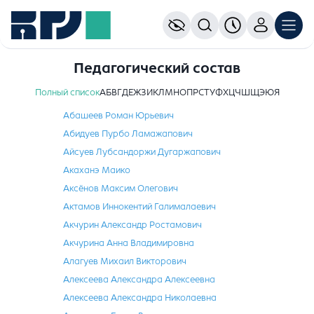
Педагогический состав
Полный список
А
Б
В
Г
Д
Е
Ж
З
И
К
Л
М
Н
О
П
Р
С
Т
У
Ф
Х
Ц
Ч
Ш
Щ
Э
Ю
Я
Абашеев Роман Юрьевич
Абидуев Пурбо Ламажапович
Айсуев Лубсандоржи Дугаржапович
Акаханэ Маико
Аксёнов Максим Олегович
Актамов Иннокентий Галималаевич
Акчурин Александр Ростамович
Акчурина Анна Владимировна
Алагуев Михаил Викторович
Алексеева Александра Алексеевна
Алексеева Александра Николаевна