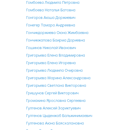
Гомбоева Людмила Петровна
Гомбоева Наталья Батовна
Гонгоров Аюша Доржиевич
Гонегер Тамара Андреевна
Гончикдоржиева Оюна Жимбаевна
Гончикжапова Баирма Дориевна
Гошинов Николай Иванович
Григорьева Елена Владимировна
Григорьева Елена Игоревна
Григорьева Людмила Очировна
Григорьева Марина Александровна
Григорьева Светлана Викторовна
Гришунов Сергей Викторович
Громакина Ярославна Сергеевна
Гулгенов Алексей Зориктуевич
Гулгенов Цыденжаб Бальжинимаевич
Гулгенова Аюна Баясхалановна