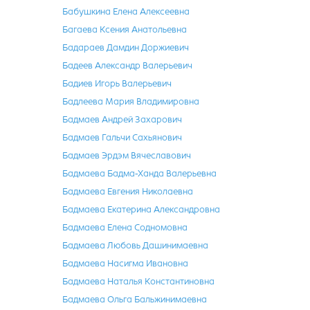
Бабушкина Елена Алексеевна
Багаева Ксения Анатольевна
Бадараев Дамдин Доржиевич
Бадеев Александр Валерьевич
Бадиев Игорь Валерьевич
Бадлеева Мария Владимировна
Бадмаев Андрей Захарович
Бадмаев Гальчи Сахьянович
Бадмаев Эрдэм Вячеславович
Бадмаева Бадма-Ханда Валерьевна
Бадмаева Евгения Николаевна
Бадмаева Екатерина Александровна
Бадмаева Елена Содномовна
Бадмаева Любовь Дашинимаевна
Бадмаева Насигма Ивановна
Бадмаева Наталья Константиновна
Бадмаева Ольга Бальжинимаевна