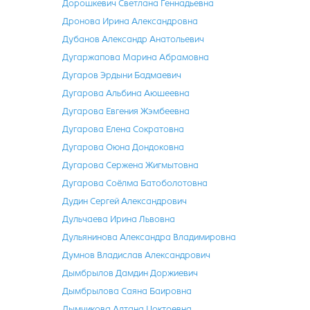
Дорошкевич Светлана Геннадьевна
Дронова Ирина Александровна
Дубанов Александр Анатольевич
Дугаржапова Марина Абрамовна
Дугаров Эрдыни Бадмаевич
Дугарова Альбина Аюшеевна
Дугарова Евгения Жэмбеевна
Дугарова Елена Сократовна
Дугарова Оюна Дондоковна
Дугарова Сержена Жигмытовна
Дугарова Соёлма Батоболотовна
Дудин Сергей Александрович
Дульчаева Ирина Львовна
Дульянинова Александра Владимировна
Думнов Владислав Александрович
Дымбрылов Дамдин Доржиевич
Дымбрылова Саяна Баировна
Дымчикова Алтана Цоктоевна