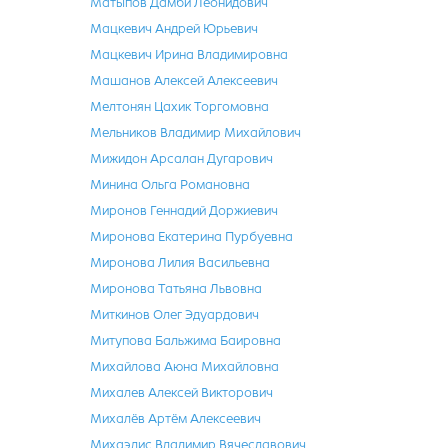
Матыпов Дамби Леонидович
Мацкевич Андрей Юрьевич
Мацкевич Ирина Владимировна
Машанов Алексей Алексеевич
Мелтонян Цахик Торгомовна
Мельников Владимир Михайлович
Мижидон Арсалан Дугарович
Минина Ольга Романовна
Миронов Геннадий Доржиевич
Миронова Екатерина Пурбуевна
Миронова Лилия Васильевна
Миронова Татьяна Львовна
Миткинов Олег Эдуардович
Митупова Бальжима Баировна
Михайлова Аюна Михайловна
Михалев Алексей Викторович
Михалёв Артём Алексеевич
Михаэлис Владимир Вячеславович