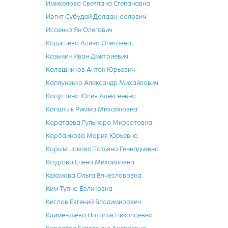
Имихелова Светлана Степановна
Иргит Субудай Долаан-оолович
Исаенко Ян Олегович
Кадышева Алина Олеговна
Казьмин Иван Дмитриевич
Калашников Антон Юрьевич
Каплуненко Александр Михайлович
Капустина Юлия Алексеевна
Капштык Римма Михайловна
Каратаева Гульнара Мирсатовна
Карбаинова Мария Юрьевна
Карымшакова Татьяна Геннадьевна
Каурова Елена Михайловна
Каюмова Ольга Вячеславовна
Ким Туяна Бэликовна
Кислов Евгений Владимирович
Климентьева Наталья Николаевна