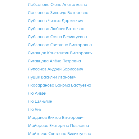
Лобсанова Оюна Анатольевна
Лопсонова Зинаида Баторовна
Лубсанов Чингис Доржиевич
Лубсанова Любовь Батоевна
Лубсанова Саяна Беликтуевна
Лубсанова Светлана Викторовна
Лугавцов Константин Викторович
Лугавцова Алёна Петровна
Лупсанов Андрей Борисович
Луцык Василий Иванович
Лхасаранова Баирма Бастуевна
Лю Айвэй
Лю Цзяньлин
Лю Янь
Магданов Виктор Викторович
Майорова Екатерина Павловна
Майтаева Светлана Биликтуевна