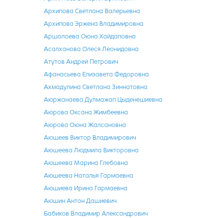
Архипова Светлана Валерьевна
Архипова Эржена Владимировна
Аршолоева Оюна Хайдаповна
Асалханова Олеся Леонидовна
Атутов Андрей Петрович
Афанасьева Елизавета Федоровна
Ахмадулина Светлана Зиннатовна
Аюржанаева Дулмажап Цыденешиевна
Аюрова Оксана Жимбеевна
Аюрова Оюна Жалсановна
Аюшеев Виктор Владимирович
Аюшеева Людмила Викторовна
Аюшеева Марина Глебовна
Аюшеева Наталья Гармаевна
Аюшиева Ирина Гармаевна
Аюшин Антон Дашиевич
Бабиков Владимир Александрович