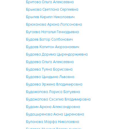
Бритова Ольга Алексеевна
Брыкова Светлана Сергеевна
Брылев Кирилл Николаевич
Брюханова Арюна Лопсоновна
Бугаева Наталья Геннадьевна
Будаев Батор Солбонович
Будаев Капитон Аюрзанаевич
Будаева Дарима Цырендоржиевна
Будаева Ольга Алексеевна
Будаева Туяна Борисовна
Будаева Цындыма Львовна
Будаева Эржена Владимировна
Будажапова Лариса Батуевна
Будажапова Сэсэгма Владимировна
Будаин Арюна Александровна
Будацыренова Аюна Цыреновна
Буланова Марфа Николаевна