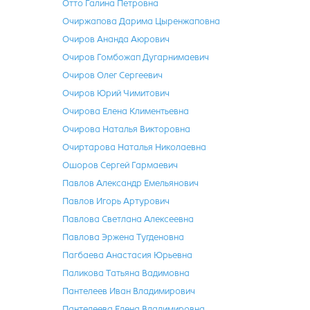
Отто Галина Петровна
Очиржапова Дарима Цыренжаповна
Очиров Ананда Аюрович
Очиров Гомбожап Дугарнимаевич
Очиров Олег Сергеевич
Очиров Юрий Чимитович
Очирова Елена Климентьевна
Очирова Наталья Викторовна
Очиртарова Наталья Николаевна
Ошоров Сергей Гармаевич
Павлов Александр Емельянович
Павлов Игорь Артурович
Павлова Светлана Алексеевна
Павлова Эржена Тугденовна
Пагбаева Анастасия Юрьевна
Паликова Татьяна Вадимовна
Пантелеев Иван Владимирович
Пантелеева Елена Владимировна