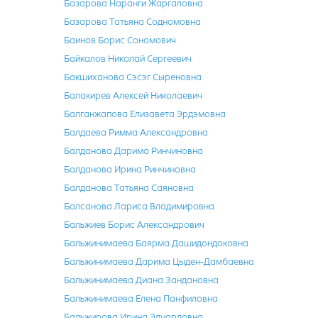
Базарова Наранги Жаргаловна
Базарова Татьяна Содномовна
Баинов Борис Сономович
Байкалов Николай Сергеевич
Бакшиханова Сэсэг Сыреновна
Балакирев Алексей Николаевич
Балганжапова Елизавета Эрдэмовна
Балдаева Римма Александровна
Балданова Дарима Ринчиновна
Балданова Ирина Ринчиновна
Балданова Татьяна Саяновна
Балсанова Лариса Владимировна
Бальжиев Борис Александрович
Бальжинимаева Баярма Дашидондоковна
Бальжинимаева Дарима Цыден-Дамбаевна
Бальжинимаева Диана Зандановна
Бальжинимаева Елена Панфиловна
Бальжирова Ирина Эдуардовна