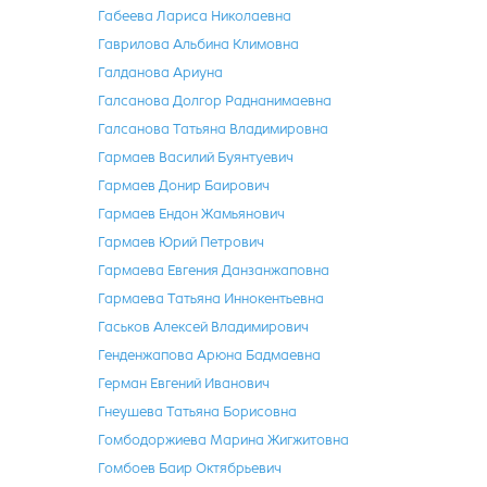
Габеева Лариса Николаевна
Гаврилова Альбина Климовна
Галданова Ариуна
Галсанова Долгор Раднанимаевна
Галсанова Татьяна Владимировна
Гармаев Василий Буянтуевич
Гармаев Донир Баирович
Гармаев Ендон Жамьянович
Гармаев Юрий Петрович
Гармаева Евгения Данзанжаповна
Гармаева Татьяна Иннокентьевна
Гаськов Алексей Владимирович
Генденжапова Арюна Бадмаевна
Герман Евгений Иванович
Гнеушева Татьяна Борисовна
Гомбодоржиева Марина Жигжитовна
Гомбоев Баир Октябрьевич