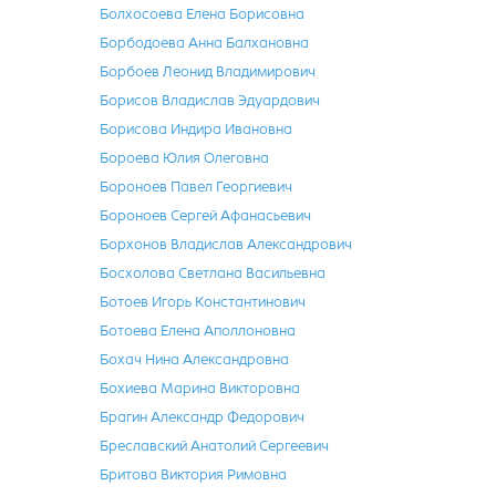
Болхосоева Елена Борисовна
Борбодоева Анна Балхановна
Борбоев Леонид Владимирович
Борисов Владислав Эдуардович
Борисова Индира Ивановна
Бороева Юлия Олеговна
Бороноев Павел Георгиевич
Бороноев Сергей Афанасьевич
Борхонов Владислав Александрович
Босхолова Светлана Васильевна
Ботоев Игорь Константинович
Ботоева Елена Аполлоновна
Бохач Нина Александровна
Бохиева Марина Викторовна
Брагин Александр Федорович
Бреславский Анатолий Сергеевич
Бритова Виктория Римовна