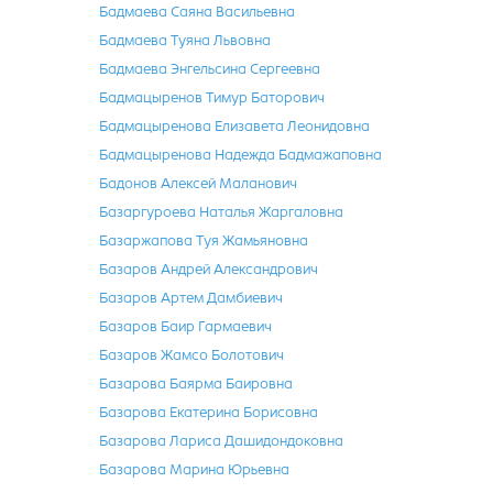
Бадмаева Саяна Васильевна
Бадмаева Туяна Львовна
Бадмаева Энгельсина Сергеевна
Бадмацыренов Тимур Баторович
Бадмацыренова Елизавета Леонидовна
Бадмацыренова Надежда Бадмажаповна
Бадонов Алексей Маланович
Базаргуроева Наталья Жаргаловна
Базаржапова Туя Жамьяновна
Базаров Андрей Александрович
Базаров Артем Дамбиевич
Базаров Баир Гармаевич
Базаров Жамсо Болотович
Базарова Баярма Баировна
Базарова Екатерина Борисовна
Базарова Лариса Дашидондоковна
Базарова Марина Юрьевна