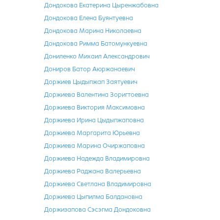
Дондокова Екатерина Цыренжабовна
Дондокова Елена Буянтуевна
Дондокова Марина Николаевна
Дондокова Римма Батомункуевна
Дониленко Михаил Александрович
Дониров Батор Аюржанаевич
Доржиев Цыдыпжап Заятуевич
Доржиева Валентина Зоригтоевна
Доржиева Виктория Максимовна
Доржиева Ирина Цыдыпжаповна
Доржиева Маргарита Юрьевна
Доржиева Марина Очиржаповна
Доржиева Надежда Владимировна
Доржиева Раджана Валерьевна
Доржиева Светлана Владимировна
Доржиева Цыпилма Балдановна
Доржизапова Сэсэгма Дондоковна