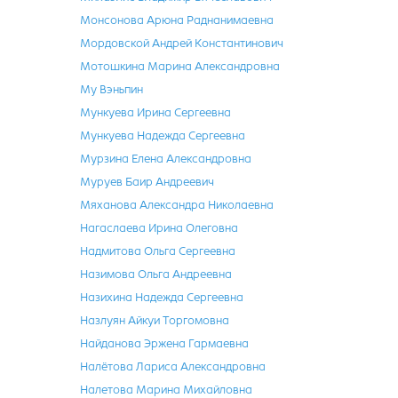
Монсонова Арюна Раднанимаевна
Мордовской Андрей Константинович
Мотошкина Марина Александровна
Му Вэньпин
Мункуева Ирина Сергеевна
Мункуева Надежда Сергеевна
Мурзина Елена Александровна
Муруев Баир Андреевич
Мяханова Александра Николаевна
Нагаслаева Ирина Олеговна
Надмитова Ольга Сергеевна
Назимова Ольга Андреевна
Назихина Надежда Сергеевна
Назлуян Айкуи Торгомовна
Найданова Эржена Гармаевна
Налётова Лариса Александровна
Налетова Марина Михайловна