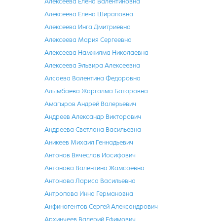
Алексеева Елена Валентиновна
Алексеева Елена Шираповна
Алексеева Инга Дмитриевна
Алексеева Мария Сергеевна
Алексеева Намжилма Николаевна
Алексеева Эльвира Алексеевна
Алсаева Валентина Федоровна
Алымбаева Жаргалма Баторовна
Амагыров Андрей Валерьевич
Андреев Александр Викторович
Андреева Светлана Васильевна
Аникеев Михаил Геннадьевич
Антонов Вячеслав Иосифович
Антонова Валентина Жамсоевна
Антонова Лариса Васильевна
Антропова Инна Германовна
Анфиногентов Сергей Александрович
Архинчеев Валерий Ефимович