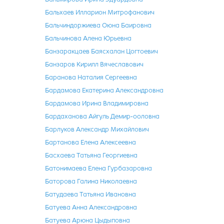
Бальхаев Илларион Митрофанович
Бальчиндоржиева Оюна Баировна
Бальчинова Алена Юрьевна
Банзаракцаев Баясхалан Цогтоевич
Банзаров Кирилл Вячеславович
Баранова Наталия Сергеевна
Бардамова Екатерина Александровна
Бардамова Ирина Владимировна
Бардаханова Айгуль Демир-ооловна
Барлуков Александр Михайлович
Бартанова Елена Алексеевна
Басхаева Татьяна Георгиевна
Батонимаева Елена Гурбазаровна
Баторова Галина Николаевна
Батудаева Татьяна Ивановна
Батуева Анна Александровна
Батуева Арюна Цыдыповна