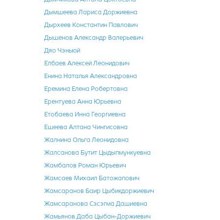
Дымшеева Лариса Доржиевна
Дырхеев Константин Павлович
Дышенов Александр Валерьевич
Дяо Чэньюй
Елбаев Алексей Леонидович
Енина Наталья Александровна
Еремина Елена Робертовна
Ерентуева Анна Юрьевна
Етобаева Инна Георгиевна
Ешеева Алтана Чингисовна
Жалнина Ольга Леонидовна
Жалсанова Бутит Цыдыпмункуевна
Жамбалов Роман Юрьевич
Жамсаев Михаил Батожапович
Жамсаранов Баир Цыбикдоржиевич
Жамсаранова Сэсэгма Дашиевна
Жамьянов Даба Цыбан-Доржиевич