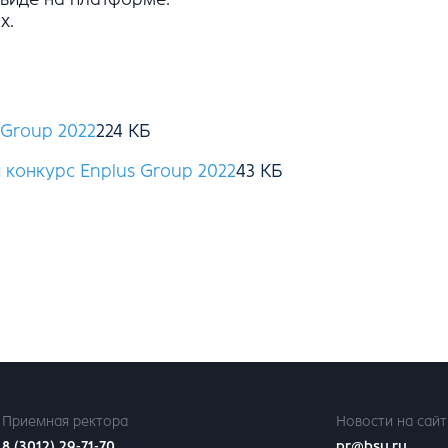
х.
 Group 2022
 конкурс Enplus Group 2022
Приемная ректора
Новости на сайт
8 (3012) 29-71-70
pr@bsu.ru