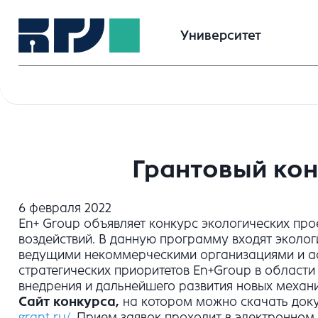
Университет
Грантовый кон
6 февраля 2022
En+ Group объявляет конкурс экологических пр
воздействий. В данную программу входят эколог
ведущими некоммерческими организациями и асс
стратегических приоритетов En+Group в области 
внедрения и дальнейшего развития новых механ
Сайт конкурса,
на котором можно скачать док
grant
.
ru
/
.
Прием заявок проходит в электронном 