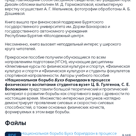
представляющими собой бесценное свидетельство ушедшей поры.
Дизайн обложки выполнен М. Д. Гармажаповой, компьютерную
верстку осуществил А. Г. Мельников, фотографии обработаны А. Б.
Дашиевой.
Книга вышла при финансовой поддержке Бурятского
государственного университета им. Доржи Банзарова и
государственного автономного учреждения
Республики Бурятия «Молодежный центр».
Несомненно, книга вызовет неподдельный интерес у широкого
круга читателей.
Прекрасное пособие получили обучающиеся по всем
направлениям подготовки (УГСН), изучающие дисциплины
«Элективные курсы по физической культуре и спорту», «Физическая
культура и спорт» и «Физическая культура» и студенты факультетов
спортивной направленности. Авторы учебного пособия
«Национальная борьба
Бухэ барилдаан
в процессе
физического воспитания студентов вузе» Ц. Б. Гулгенов, С. Е.
Воложанин
представили большой теоретический и практический
материал о развитии борьбы как спортивного вида с древности по
настоящее время. Множество интересных рисунков наглядно
демонстрирует проявление силовых и скоростно-силовых
способностей, а также основных физических качеств,
формируемых в этом виде борьбы.
Файлы
Национальная борьба Бухэ барилдаан в процессе