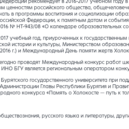
Федерации рекомендует в 2016-2017 учебном году 
ым ценностям российского общества, общечеловече
чать в программы воспитания и социализации обра
ссийской Федерации, к памятным датам и событиям
2016 № НТ-943/08 «О календаре образовательных соб
2017 учебный год, приуроченных к государственны
кой истории и культуры, Министерством образован
16 г.) и Международный День памяти жертв Холокост
 ежегодно проводят Международный конкурс работ ш
да ИНО БГУ является региональным оператором конку
я Бурятского государственного университета при п
Администрации Главы Республики Бурятия и Правит
ародного конкурса «Память о Холокосте — путь к то
 обществознания, русского языка и литературы, дру