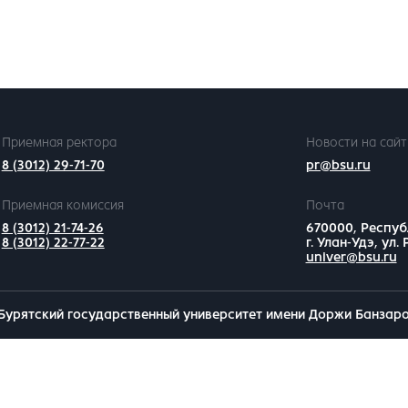
Приемная ректора
Новости на сайт
8 (3012) 29-71-70
pr@bsu.ru
Приемная комиссия
Почта
8 (3012) 21-74-26
670000, Респуб
8 (3012) 22-77-22
г. Улан-Удэ, ул.
univer@bsu.ru
Бурятский государственный университет имени Доржи Банзар