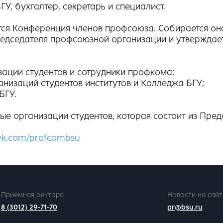
У, бухгалтер, секретарь и специалист.
 Конференция членов профсоюза. Собирается она н
редседателя профсоюзной организации и утверждае
ации студентов и сотрудники профкома;
низаций студентов институтов и Колледжа БГУ;
БГУ.
 организации студентов, которая состоит из Предсе
/vk.com/profcombsu
Приемная ректора
Новости на сайт
8 (3012) 29-71-70
pr@bsu.ru