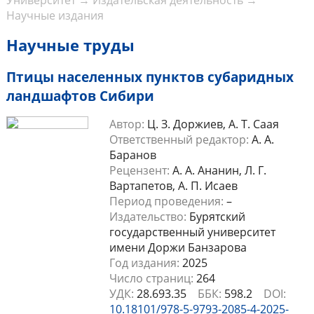
Университет
→
Издательская деятельность
→
Научные издания
Научные труды
Птицы населенных пунктов субаридных
ландшафтов Сибири
Автор:
Ц. З. Доржиев, А. Т. Саая
Ответственный редактор:
А. А.
Баранов
Рецензент:
А. А. Ананин, Л. Г.
Вартапетов, А. П. Исаев
Период проведения:
–
Издательство:
Бурятский
государственный университет
имени Доржи Банзарова
Год издания:
2025
Число страниц:
264
УДК:
28.693.35
ББК:
598.2
DOI:
10.18101/978-5-9793-2085-4-2025-