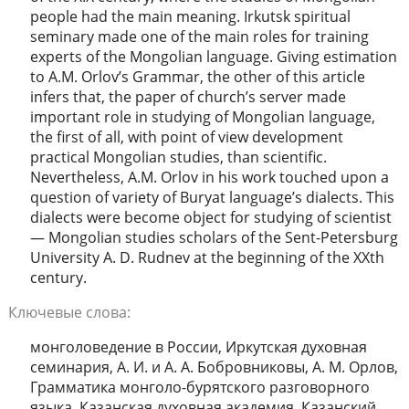
people had the main meaning. Irkutsk spiritual
seminary made one of the main roles for training
experts of the Mongolian language. Giving estimation
to A.M. Orlov’s Grammar, the other of this article
infers that, the paper of church’s server made
important role in studying of Mongolian language,
the first of all, with point of view development
practical Mongolian studies, than scientific.
Nevertheless, A.M. Orlov in his work touched upon a
question of variety of Buryat language’s dialects. This
dialects were become object for studying of scientist
― Mongolian studies scholars of the Sent-Petersburg
University A. D. Rudnev at the beginning of the XXth
century.
Ключевые слова:
монголоведение в России, Иркутская духовная
семинария, А. И. и А. А. Бобровниковы, А. М. Орлов,
Грамматика монголо-бурятского разговорного
языка, Казанская духовная академия, Казанский