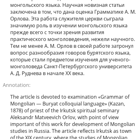
монгольского языка. Научная новизная статьи
заключена в том, что дана оценка Грамматике А. М.
Орлова. Эта работа служителя церкви сыграла
значимую роль в изучении монгольского языка
прежде всего с точки зрения развития
практического монголоведения, нежели научного.
Тем не менее А. М. Орлов в своей работе затронул
вопрос разнообразия говоров бурятского языка,
которые стали предметом изучения для ученого-
монголоведа Санкт-Петербургского университета
А. Д. Руднева в начале XX века.
Annotation:
The article is devoted to examination «Grammar of
Mongolian ― Buryat colloquial language» (Kazan,
1878) of priest of the Irkutsk spiritual seminary
Aleksandr Matveevich Orlov, with point of view
important of this work for development of Mongolian
studies in Russia. The article reflects Irkutsk as town
of the XIX century, where the studies of Mongolian