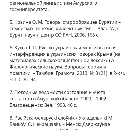
региональной лингвистики Амурского
госуниверситета.
5. Козина О. М. Говоры старообрядцев Бурятии –
семейских: генезис, диалектный тип. – Улан-Удэ:
Бурят. научн. центр СО РАН, 2006. 166 с.
6. Кукса Т. П. Русско-украинская межъязыковая
интерференция в украинских говорах Крыма (на
материалах сельскохозяйственной лексики) //
Филологические науки. Вопросы теории и
практики. – Тамбов: Грамота, 2013. № 3 (21): в 2-х ч.
Ч. I. C. 91-94.
7. Погодные ведомости состояния и учета
сектантов в Амурской области. 1900 – 1902 гг. –
Благовещенск: Зея, 1903. 46 с.
8. Расійска-беларускі слоўнік / Укладальнікі М.
Байкоў, С. Некрашэвіч. – Менск: Дзяржаўнае