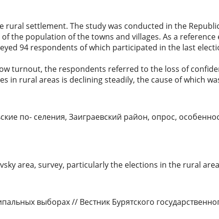
 the rural settlement. The study was conducted in the Republi
ces of the population of the towns and villages. As a referen
veyed 94 respondents of which participated in the last elect
ow turnout, the respondents referred to the loss of confiden
s in rural areas is declining steadily, the cause of which was
ские по- селения, Заиграевский район, опрос, особенно
aevsky area, survey, particularly the elections in the rural are
ипальных выборах // Вестник Бурятского государственно