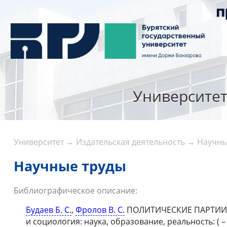
Университе
Университет
→
Издательская деятельность
→
Научны
Научные труды
Библиографическое описание:
Будаев Б. С.
,
Фролов В. С.
ПОЛИТИЧЕСКИЕ ПАРТИИ В
и социология: наука, образование, реальность: ( – ,