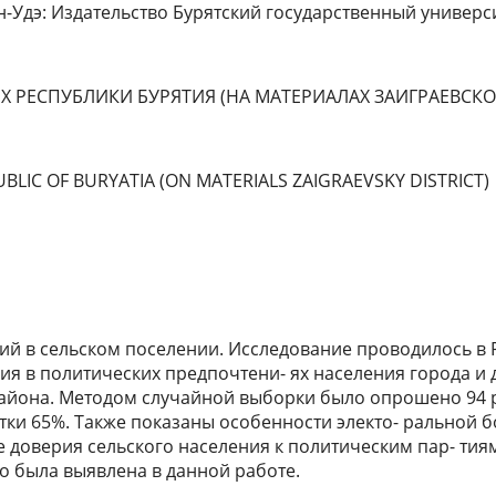
-Удэ: Издательство Бурятский государственный университет
Х РЕСПУБЛИКИ БУРЯТИЯ (НА МАТЕРИАЛАХ ЗАИГРАЕВСКО
UBLIC OF BURYATIA (ON MATERIALS ZAIGRAEVSKY DISTRICT)
тий в сельском поселении. Исследование проводилось в
я в политических предпочтени- ях населения города и 
айона. Методом случайной выборки было опрошено 94 р
тки 65%. Также показаны особенности электо- ральной 
доверия сельского населения к политическим пар- тиям 
го была выявлена в данной работе.