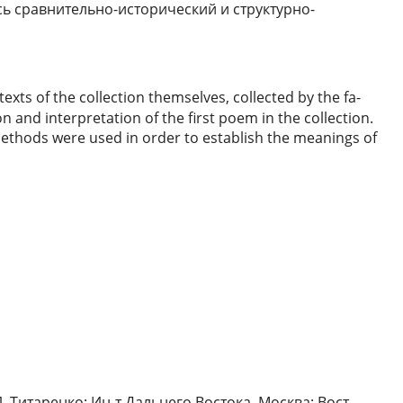
ь сравнительно-исторический и структурно-
texts of the collection themselves, collected by the fa-
on and interpretation of the first poem in the collection.
ethods were used in order to establish the meanings of
 Л. Титаренко; Ин-т Дальнего Востока. Москва: Вост.