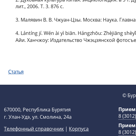
лит., 2006. Т. 3. 876 с.
3. Малявин В. В. Чжуан-Цзы. Москва: Наука. Главна
4. Lántíng jí. Wén ài yì biān. Hángzhōu: Zhèji
Айи. Ханчжоу: Издательство Чжэцзянской фотосъемк
Статья
© Бур
Прием
670000, Республика Бурятия
8 (3012
г. Улан-Удэ, ул. Смолина, 24а
Прием
Телефонный справочник
|
Корпуса
8 (3012