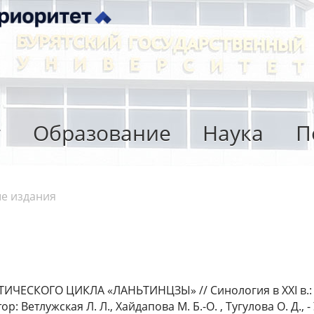
т
Образование
Наука
П
е издания
ЕСКОГО ЦИКЛА «ЛАНЬТИНЦЗЫ» // Синология в XXI в.:
тор: Ветлужская Л. Л., Хайдапова М. Б.-О. , Тугулова О. Д.