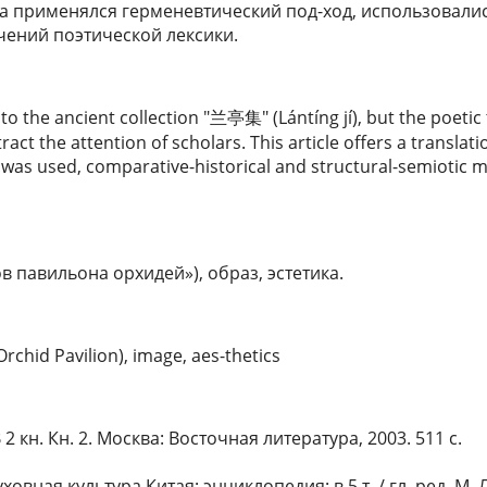
а применялся герменевтический под-ход, использовалис
чений поэтической лексики.
 to the ancient collection "兰亭集" (Lántíng jí), but the poetic 
act the attention of scholars. This article offers a translati
was used, comparative-historical and structural-semiotic m
в павильона орхидей»), образ, эстетика.
rchid Pavilion), image, aes-thetics
2 кн. Кн. 2. Москва: Восточная литература, 2003. 511 с.
ховная культура Китая: энциклопедия: в 5 т. / гл. ред. М.