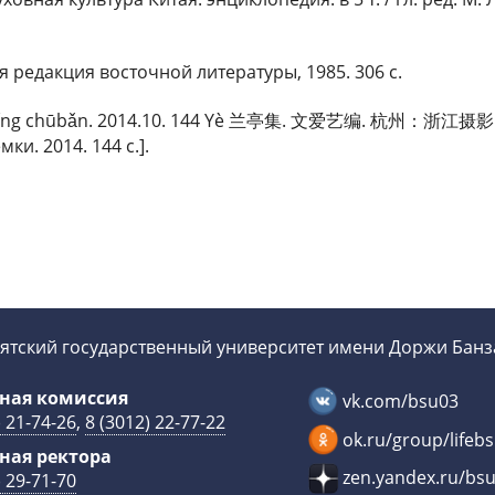
я редакция восточной литературы, 1985. 306 с.
āng shèyǐng chūbǎn. 2014.10. 144 Yè 兰亭集. 文爱艺编. 杭州：浙江摄
и. 2014. 144 с.].
ятский государственный университет имени Доржи Бан
ная комиссия
vk.com/bsu03
) 21-74-26
,
8 (3012) 22-77-22
ok.ru/group/lifeb
ная ректора
zen.yandex.ru/bs
) 29-71-70