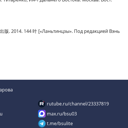
影出版. 2014. 144 叶 [«Ланьтинцзы». Под редакцией Вэнь
зарова
rutube.ru/channel/23337819
su
max.ru/bsu03
u
t.me/bsulite