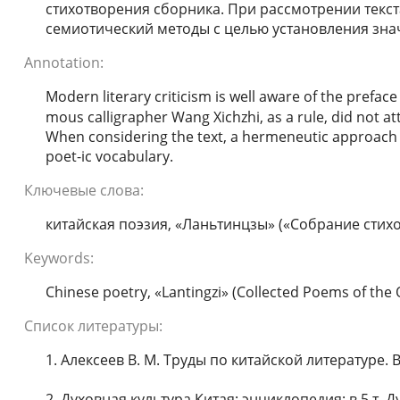
стихотворения сборника. При рассмотрении текст
семиотический методы с целью установления зна
Annotation:
Modern literary criticism is well aware of the preface
mous calligrapher Wang Xichzhi, as a rule, did not attr
When considering the text, a hermeneutic approach 
poet-ic vocabulary.
Ключевые слова:
китайская поэзия, «Ланьтинцзы» («Собрание стихо
Keywords:
Chinese poetry, «Lantingzi» (Collected Poems of the O
Список литературы:
1. Алексеев В. М. Труды по китайской литературе. В 
2. Духовная культура Китая: энциклопедия: в 5 т. Ду