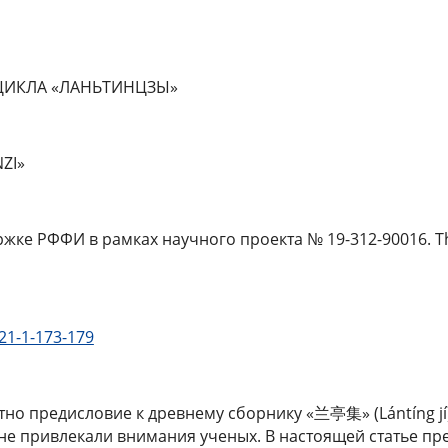
ЦИКЛА «ЛАНЬТИНЦЗЫ»
ZI»
е РФФИ в рамках научного проекта № 19-312-90016. The 
21-1-173-179
о предисловие к древнему сборнику «兰亭集» (Lántíng jí)
не привлекали внимания ученых. В настоящей статье пр