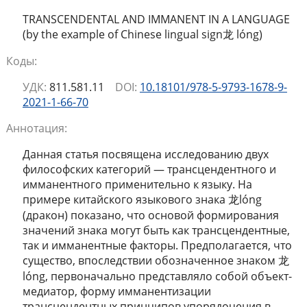
TRANSCENDENTAL AND IMMANENT IN A LANGUAGE
(by the example of Сhinese lingual sign龙 lóng)
Коды:
УДК:
811.581.11
DOI:
10.18101/978-5-9793-1678-9-
2021-1-66-70
Аннотация:
Данная статья посвящена исследованию двух
философских категорий — трансцендентного и
имманентного применительно к языку. На
примере китайского языкового знака 龙lóng
(дракон) показано, что основой формирования
значений знака могут быть как трансцендентные,
так и имманентные факторы. Предполагается, что
существо, впоследствии обозначенное знаком 龙
lóng, первоначально представляло собой объект-
медиатор, форму имманентизации
трансцендентных принципов упорядочения в