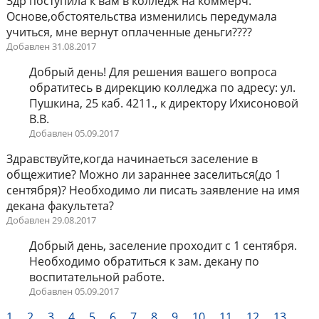
Здр поступила к вам в колледж на коммерч.
Основе,обстоятельства изменились передумала
учиться, мне вернут оплаченные деньги????
Добавлен 31.08.2017
Добрый день! Для решения вашего вопроса
обратитесь в дирекцию колледжа по адресу: ул.
Пушкина, 25 каб. 4211., к директору Ихисоновой
В.В.
Добавлен 05.09.2017
Здравствуйте,когда начинаеться заселение в
общежитие? Можно ли зараннее заселиться(до 1
сентября)? Необходимо ли писать заявление на имя
декана факультета?
Добавлен 29.08.2017
Добрый день, заселение проходит с 1 сентября.
Необходимо обратиться к зам. декану по
воспитательной работе.
Добавлен 05.09.2017
1
2
3
4
5
6
7
8
9
10
11
12
13