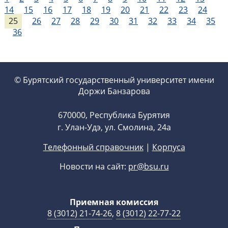
14
15
16
17
18
19
20
21
22
23
24
25
26
27
28
29
30
31
32
33
34
35
36
© Бурятский государственный университет имени
Доржи Банзарова
670000, Республика Бурятия
г. Улан-Удэ, ул. Смолина, 24а
Телефонный справочник
|
Корпуса
Новости на сайт:
pr@bsu.ru
Приемная комиссия
8 (3012) 21-74-26
,
8 (3012) 22-77-22