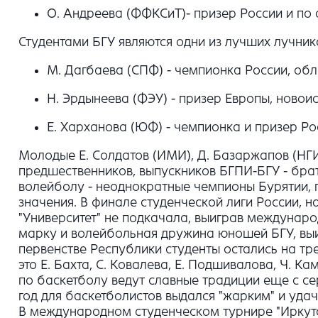
О. Андреева (ФФКСиТ)- призер России и по 
Студентами БГУ являются одни из лучших лучник
М. Дагбаева (СПФ) - чемпионка России, обл
Н. Эрдынеева (ФЭУ) - призер Европы, новои
Е. Харханова (ЮФ) - чемпионка и призер Ро
Молодые Е. Солдатов (ИМИ), Д. Базаржапов (НГИ
предшественников, выпускников БГПИ-БГУ - брать
волейболу - неоднократные чемпионы Бурятии, 
значения. В финале студенческой лиги России, 
"Университет" не подкачала, выиграв междунаро
марку и волейбольная дружина юношей БГУ, выи
первенстве Республики студенты остались на тр
это Е. Бахта, С. Ковалева, Е. Подшивалова, Ч. 
по баскетболу ведут славные традиции еще с се
год для баскетболистов выдался "жарким" и уда
В международном студенческом турнире "Иркутс