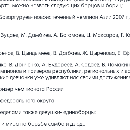
орта, можно назвать следующих борцов и бориц:
азаргуруев- новоиспеченный чемпион Азии 2007 г.,
 Зудаев, М. Дамбиев, А. Богомоев, Ц. Максаров, Г. К
ренов, В. Цындымеев, В. Дагбаев, Ж. Цыренова, Е. 
е. В. Донченко, А. Будареев, А. Садаев, В. Ломакин
мпионов и призеров республики, региональных и вс
пкие девчонки уже удивляют нас своими достижения
 призер чемпионата России
 федерального округа
пределами также девушки- единоборцы:
ы и мира по борьбе самбо и дзюдо