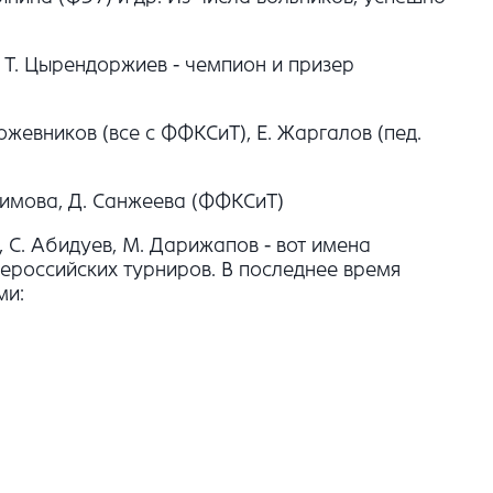
 Т. Цырендоржиев - чемпион и призер
ожевников (все с ФФКСиТ), Е. Жаргалов (пед.
Ефимова, Д. Санжеева (ФФКСиТ)
, С. Абидуев, М. Дарижапов - вот имена
ероссийских турниров. В последнее время
ми: