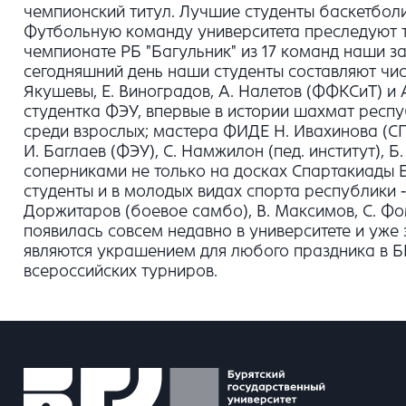
чемпионский титул. Лучшие студенты баскетболис
Футбольную команду университета преследуют то
чемпионате РБ "Багульник" из 17 команд наши за
сегодняшний день наши студенты составляют чи
Якушевы, Е. Виноградов, А. Налетов (ФФКСиТ) и 
студентка ФЭУ, впервые в истории шахмат респ
среди взрослых; мастера ФИДЕ Н. Ивахинова (СП
И. Баглаев (ФЭУ), С. Намжилон (пед. институт), 
соперниками не только на досках Спартакиады Б
студенты и в молодых видах спорта республики - 
Доржитаров (боевое самбо), В. Максимов, С. Фом
появилась совсем недавно в университете и уже
являются украшением для любого праздника в БГ
всероссийских турниров.