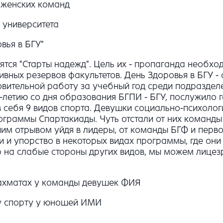
 женских команд
 университета
вья в БГУ"
ятся "Старты надежд". Цель их - пропаганда необхо
ивных резервов факультетов. День Здоровья в БГУ 
ровительной работу за учебный год среди подразде
-летию со дня образования БГПИ - БГУ, послужило 
в себя 9 видов спорта. Девушки социально-психоло
рограммы Спартакиады. Чуть отстали от них команд
им отрывом уйдя в лидеры, от команды БГФ и перво
ли и упорство в некоторых видах программы, где о
ор на слабые стороны других видов, мы можем лицез
 шахматах у команды девушек ФИЯ
у спорту у юношей ИМИ