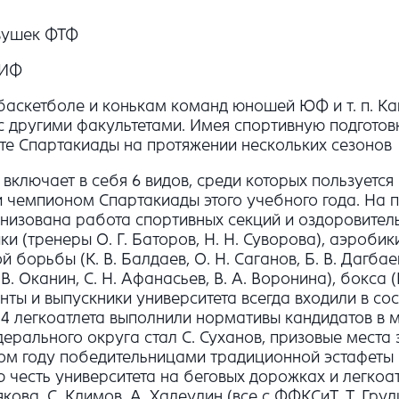
вушек ФТФ
 ИФ
 баскетболе и конькам команд юношей ЮФ и т. п. Ка
 с другими факультетами. Имея спортивную подготов
ете Спартакиады на протяжении нескольких сезонов
ключает в себя 6 видов, среди которых пользуется 
 и чемпионом Спартакиады этого учебного года. На
низована работа спортивных секций и оздоровител
 (тренеры О. Г. Баторов, Н. Н. Суворова), аэробики 
й борьбы (К. В. Балдаев, О. Н. Саганов, Б. В. Дагбаев
В. Оканин, С. Н. Афанасьев, В. А. Воронина), бокса (
уденты и выпускники университета всегда входили в 
4 легкоатлета выполнили нормативы кандидатов в ма
ального округа стал С. Суханов, призовые места з
ом году победительницами традиционной эстафеты на
сть университета на беговых дорожках и легкоатле
кова, С. Климов, А. Халеулин (все с ФФКСиТ, Т. Гру