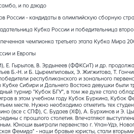
самбо, и по дзюдо
ов России - кандидаты в олимпийскую сборную стра
адательница Кубка России и победительница второг
спеченная чемпионка третьего этапа Кубка Мира 200
ссии и Европы
), Е. Гырылов, В. Эрдынеев (ФФКСиТ) и др. продол
ев Б.-Н. и Б. Цыремпиловых, Э. Жигжитова, Т. Гон
победители республиканского и зонального первенс
на Кубке Сибири и Дальнего Востока девушки были т
дный турнир "Кубок БГУ", в том же духе стала обл
грав в этом учебном году Кубок Буркина, Кубок Ф
етьем месте. Нужно необходимо отметить тех студен
Камино (все с СПФ), С. Будаев (ХФ), А. Бурхинов и 
редины с прошлого столетия. Впечатляют выступлен
чным. Юноши выиграли первенство г. Улан-Удэ, Ново
кая Фемида" - наши бравые юристы, стали вторыми