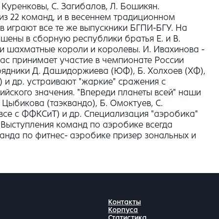
Куренковы, С. Загибалов, Л. Бошикян.
из 22 команд, и в весеннем традиционном
в играют все те же выпускники БГПИ-БГУ. На
шены в сборную республики братья Е. и В.
 и шахматные короли и королевы. И. Ивахинова -
ас принимает участие в чемпионате России
рядники Д. Дашидоржиева (ЮФ), Б. Холхоев (ХФ),
) и др. устраивают "жаркие" сражения с
ийского значения. "Впереди планеты всей" наши
 Цыбикова (таэквандо), Б. Омоктуев, С.
(все с ФФКСиТ) и др. Специализация "аэробика"
 Выступления команд по аэробике всегда
анда по фитнес- аэробике призер зональных и
Контакты
Корпуса
Статистика