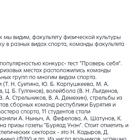
к мы видим, факультету физической культуры
ку в разных видах спорта, команды факультета
популярностью конкурс- тест "Проверь себя".
 призовых местах расположились команды
ьных групп по многим видам спорта.
(Т. Н. Суетина, Ю. Б. Карпушкеева, М. А.
, Ц. Б. Гулгенов), волейбола (В. Н. Лыгденов,
В. А. Стрельников, В. А. Демехин), стрельбы из
состав сборных команд республики Бурятия и
стера спорта, 11 студентов стали
аняли А. Ныныч, А. Фефелова, А. Шатунов, К.
 призы газеты "Буряад Унэн". Стоит отметить и
тических секторах - это Н. Кадыров, Д.
динина (ФЭУ) и др. Из числа вольников, успешно