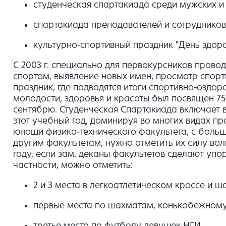
студенческая спартакиада среди мужских и
спартакиада преподавателей и сотрудников
культурно-спортивный праздник "День здоро
С 2003 г. специально для первокурсников провод
спортом, выявление новых имен, просмотр спорт
праздник, где подводятся итоги спортивно-оздо
молодости, здоровья и красоты был посвящен 75
сентябрю. Студенческая Спартакиада включает 
этот учебный год, доминируя во многих видах п
юноши физико-технического факультета, с больш
другим факультетам, нужно отметить их силу во
году, если зам. деканы факультетов сделают уп
частности, можно отметить:
2 и 3 места в легкоатлетическом кроссе и
первые места по шахматам, конькобежном
третье место по футболу девушек НГИ