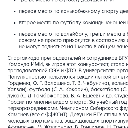
первое место по конькобежному спорту де
второе место по футболу команды юношей
первое место по волейболу, третьи места в
совсем не просто приходится в состязаниях
не могут подняться на 1 место в общем зач
Спартакиада преподавателей и сотрудников БГУ в
Команда ИМИ, выиграв этот конкурс-тест, стала
преподавателей ФЭУ и ФТФ. В университете орга
Популярностью пользуются секции легкой атлетики
Гордеева, О. Г. Волошина, Т. В. Чебунина), вольно
Халзан), футбола (С. А. Кокорин), баскетбола (С. 
лука (С. Д. Гомбожапова, В. А. Ешеев) и др. Ст
России по многим видам спорта. За учебный год 
перворазрядниками. Чемпионом Сибирского федер
Каменев (все с ФФКСиТ). Девушки БГУ стали в эт
молодых спортсменов, защищающих спортивную че
Афанасьев, М. Жалсанова, В. Гришунов, Н. Третья