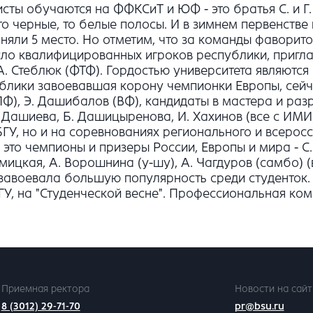
ты обучаются на ФФКСиТ и ЮФ - это братья С. и Г. 
 черные, то белые полосы. И в зимнем первенстве 
няли 5 место. Но отметим, что за команды фаворито
сло квалифицированных игроков республики, пригла
А. Стеблюк (ФТФ). Гордостью университета являются
ублики завоевавшая корону чемпионки Европы, сейч
Ф), Э. Дашибалов (ВФ), кандидаты в мастера и раз
Б. Дашиева, Б. Дашицыренова, И. Хахинов (все с ИМИ
ГУ, но и на соревнованиях регионального и всеросс
это чемпионы и призеры России, Европы и мира - С.
ицкая, А. Ворошнина (у-шу), А. Чагдуров (самбо) 
 завоевала большую популярность среди студенток.
У, на "Студенческой весне". Профессиональная ком
Приемная ректора
Новости на сайт
8 (3012) 29-71-70
pr@bsu.ru