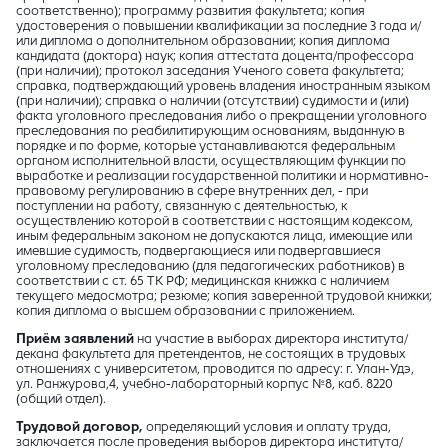
соответственно); программу развития факультета; копия
удостоверения о повышении квалификации за последние 3 года и/
или диплома о дополнительном образовании; копия диплома
кандидата (доктора) наук; копия аттестата доцента/профессора
(при наличии); протокол заседания Ученого совета факультета;
справка, подтверждающий уровень владения иностранным языком
(при наличии); справка о наличии (отсутствии) судимости и (или)
факта уголовного преследования либо о прекращении уголовного
преследования по реабилитирующим основаниям, выданную в
порядке и по форме, которые устанавливаются федеральным
органом исполнительной власти, осуществляющим функции по
выработке и реализации государственной политики и нормативно-
правовому регулированию в сфере внутренних дел, - при
поступлении на работу, связанную с деятельностью, к
осуществлению которой в соответствии с настоящим кодексом,
иным федеральным законом не допускаются лица, имеющие или
имевшие судимость, подвергающиеся или подвергавшиеся
уголовному преследованию (для педагогических работников) в
соответствии с ст. 65 ТК РФ; медицинская книжка с наличием
текущего медосмотра; резюме; копия заверенной трудовой книжки;
копия диплома о высшем образовании с приложением.
Приём заявлений
на участие в выборах директора института/
декана факультета для претендентов, не состоящих в трудовых
отношениях с университетом, проводится по адресу: г. Улан-Удэ,
ул. Ранжурова,4, учебно-лабораторный корпус №8, каб. 8220
(общий отдел).
Трудовой договор,
определяющий условия и оплату труда,
заключается после проведения выборов директора института/