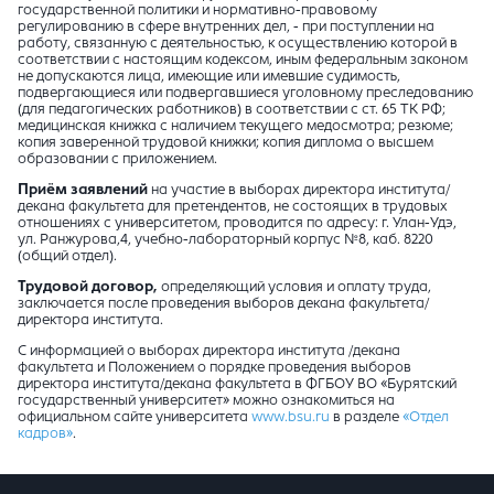
государственной политики и нормативно-правовому
регулированию в сфере внутренних дел, - при поступлении на
работу, связанную с деятельностью, к осуществлению которой в
соответствии с настоящим кодексом, иным федеральным законом
не допускаются лица, имеющие или имевшие судимость,
подвергающиеся или подвергавшиеся уголовному преследованию
(для педагогических работников) в соответствии с ст. 65 ТК РФ;
медицинская книжка с наличием текущего медосмотра; резюме;
копия заверенной трудовой книжки; копия диплома о высшем
образовании с приложением.
Приём заявлений
на участие в выборах директора института/
декана факультета для претендентов, не состоящих в трудовых
отношениях с университетом, проводится по адресу: г. Улан-Удэ,
ул. Ранжурова,4, учебно-лабораторный корпус №8, каб. 8220
(общий отдел).
Трудовой договор,
определяющий условия и оплату труда,
заключается после проведения выборов декана факультета/
директора института.
С информацией о выборах директора института /декана
факультета и Положением о порядке проведения выборов
директора института/декана факультета в ФГБОУ ВО «Бурятский
государственный университет» можно ознакомиться на
официальном сайте университета
www.bsu.ru
в разделе
«Отдел
кадров»
.