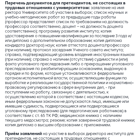
Перечень документов для претендентов, не состоящих в
трудовых отношениях с университетом:
заявление на имя
ректора Университета об участии в выборах; список научных и
учебно-методических работ за предыдущие годы работы
(профессор представляет список по требованиям на должность
профессора соответственно, доцент – на должность доцента
соответственно); программу развития института; копия
удостоверения о повышении квалификации за последние 3 года и/
или диплома о дополнительном образовании; копия диплома
кандидата (доктора) наук; копия аттестата доцента/профессора
(при наличии); протокол заседания Ученого совета института;
справка, подтверждающий уровень владения иностранным языком
(при наличии); справка о наличии (отсутствии) судимости и (или)
факта уголовного преследования либо о прекращении уголовного
преследования по реабилитирующим основаниям, выданную в
порядке и по форме, которые устанавливаются федеральным
органом исполнительной власти, осуществляющим функции по
выработке и реализации государственной политики и нормативно-
правовому регулированию в сфере внутренних дел, - при
поступлении на работу, связанную с деятельностью, к
осуществлению которой в соответствии с настоящим кодексом,
иным федеральным законом не допускаются лица, имеющие или
имевшие судимость, подвергающиеся или подвергавшиеся
уголовному преследованию (для педагогических работников) в
соответствии с ст. 65 ТК РФ; медицинская книжка с наличием
текущего медосмотра; резюме; копия заверенной трудовой книжки;
копия диплома о высшем образовании с приложением.
Приём заявлений
на участие в выборах директора института для
претендентов, не состоящих в трудовых отношениях с