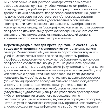
БГУ): заявление на имя ректора Университета об участии в
выборах; список научных и учебно-методических работ за
предыдущие годы работы (профессор представляет список по
требованиям на должность профессора соответственно, доцент –
на должность доцента соответственно); программу развития
факультета/института; копия удостоверения о повышении
квалификации и/или диплома о дополнительном образовании;
копия диплома кандидата (доктора) наук; копия аттестата доцента/
профессора (при наличии); протокол заседания Ученого совета
факультета/института; справка, подтверждающий уровень
владения иностранным языком (при наличии).
Перечень документов для претендентов, не состоящих в
трудовых отношениях с университетом:
заявление на имя
ректора Университета об участии в выборах; список научных и
учебно-методических работ за предыдущие годы работы
(профессор представляет список по требованиям на должность
профессора соответственно, доцент – на должность доцента
соответственно); программу развития факультета/института; копия
удостоверения о повышении квалификации за последние 3 года и/
или диплома о дополнительном образовании; копия диплома
кандидата (доктора) наук; копия аттестата доцента/профессора
(при наличии); протокол заседания Ученого совета факультета/
института; справка, подтверждающий уровень владения
иностранным языком (при наличии); справка о наличии
(отсутствии) судимости и (или) факта уголовного преследования
либо о прекращении уголовного преследования по
реабилитирующим основаниям, выданную в порядке и по форме,
которые устанавливаются федеральным органом исполнительной
власти, осуществляющим функции по выработке и реализации