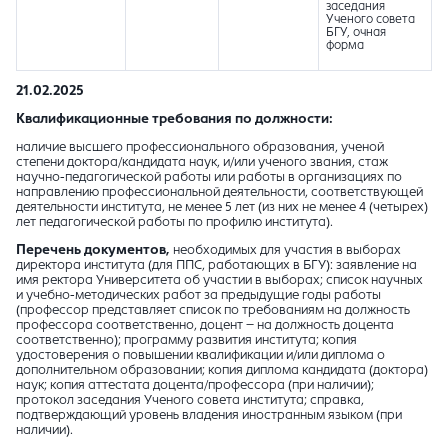
заседания
Ученого совета
БГУ, очная
форма
21.02.2025
Квалификационные требования по должности:
наличие высшего профессионального образования, ученой
степени доктора/кандидата наук, и/или ученого звания, стаж
научно-педагогической работы или работы в организациях по
направлению профессиональной деятельности, соответствующей
деятельности института, не менее 5 лет (из них не менее 4 (четырех)
лет педагогической работы по профилю института).
Перечень документов,
необходимых для участия в выборах
директора института (для ППС, работающих в БГУ): заявление на
имя ректора Университета об участии в выборах; список научных
и учебно-методических работ за предыдущие годы работы
(профессор представляет список по требованиям на должность
профессора соответственно, доцент – на должность доцента
соответственно); программу развития института; копия
удостоверения о повышении квалификации и/или диплома о
дополнительном образовании; копия диплома кандидата (доктора)
наук; копия аттестата доцента/профессора (при наличии);
протокол заседания Ученого совета института; справка,
подтверждающий уровень владения иностранным языком (при
наличии).