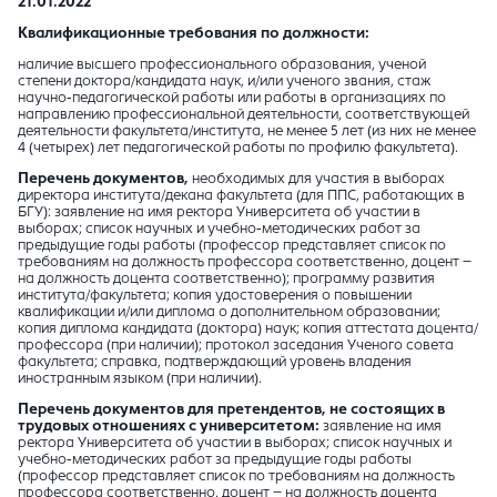
21.01.2022
Квалификационные требования по должности:
наличие высшего профессионального образования, ученой
степени доктора/кандидата наук, и/или ученого звания, стаж
научно-педагогической работы или работы в организациях по
направлению профессиональной деятельности, соответствующей
деятельности факультета/института, не менее 5 лет (из них не менее
4 (четырех) лет педагогической работы по профилю факультета).
Перечень документов,
необходимых для участия в выборах
директора института/декана факультета (для ППС, работающих в
БГУ): заявление на имя ректора Университета об участии в
выборах; список научных и учебно-методических работ за
предыдущие годы работы (профессор представляет список по
требованиям на должность профессора соответственно, доцент –
на должность доцента соответственно); программу развития
института/факультета; копия удостоверения о повышении
квалификации и/или диплома о дополнительном образовании;
копия диплома кандидата (доктора) наук; копия аттестата доцента/
профессора (при наличии); протокол заседания Ученого совета
факультета; справка, подтверждающий уровень владения
иностранным языком (при наличии).
Перечень документов для претендентов, не состоящих в
трудовых отношениях с университетом:
заявление на имя
ректора Университета об участии в выборах; список научных и
учебно-методических работ за предыдущие годы работы
(профессор представляет список по требованиям на должность
профессора соответственно, доцент – на должность доцента