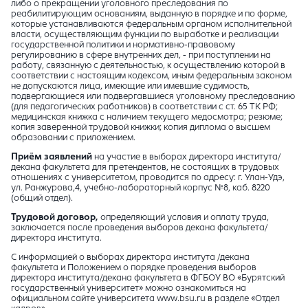
либо о прекращении уголовного преследования по
реабилитирующим основаниям, выданную в порядке и по форме,
которые устанавливаются федеральным органом исполнительной
власти, осуществляющим функции по выработке и реализации
государственной политики и нормативно-правовому
регулированию в сфере внутренних дел, - при поступлении на
работу, связанную с деятельностью, к осуществлению которой в
соответствии с настоящим кодексом, иным федеральным законом
не допускаются лица, имеющие или имевшие судимость,
подвергающиеся или подвергавшиеся уголовному преследованию
(для педагогических работников) в соответствии с ст. 65 ТК РФ;
медицинская книжка с наличием текущего медосмотра; резюме;
копия заверенной трудовой книжки; копия диплома о высшем
образовании с приложением.
Приём заявлений
на участие в выборах директора института/
декана факультета для претендентов, не состоящих в трудовых
отношениях с университетом, проводится по адресу: г. Улан-Удэ,
ул. Ранжурова,4, учебно-лабораторный корпус №8, каб. 8220
(общий отдел).
Трудовой договор,
определяющий условия и оплату труда,
заключается после проведения выборов декана факультета/
директора института.
С информацией о выборах директора института /декана
факультета и Положением о порядке проведения выборов
директора института/декана факультета в ФГБОУ ВО «Бурятский
государственный университет» можно ознакомиться на
официальном сайте университета www.bsu.ru в разделе «Отдел