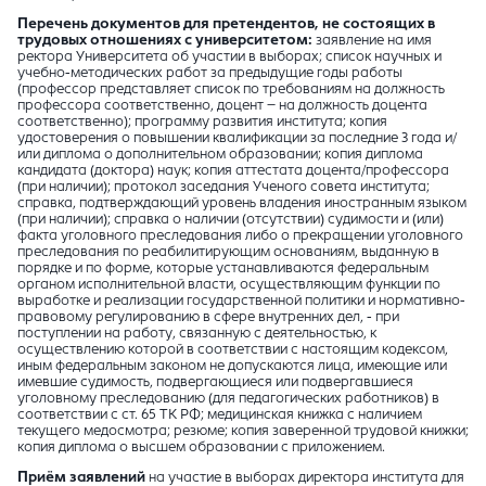
Перечень документов для претендентов, не состоящих в
трудовых отношениях с университетом:
заявление на имя
ректора Университета об участии в выборах; список научных и
учебно-методических работ за предыдущие годы работы
(профессор представляет список по требованиям на должность
профессора соответственно, доцент – на должность доцента
соответственно); программу развития института; копия
удостоверения о повышении квалификации за последние 3 года и/
или диплома о дополнительном образовании; копия диплома
кандидата (доктора) наук; копия аттестата доцента/профессора
(при наличии); протокол заседания Ученого совета института;
справка, подтверждающий уровень владения иностранным языком
(при наличии); справка о наличии (отсутствии) судимости и (или)
факта уголовного преследования либо о прекращении уголовного
преследования по реабилитирующим основаниям, выданную в
порядке и по форме, которые устанавливаются федеральным
органом исполнительной власти, осуществляющим функции по
выработке и реализации государственной политики и нормативно-
правовому регулированию в сфере внутренних дел, - при
поступлении на работу, связанную с деятельностью, к
осуществлению которой в соответствии с настоящим кодексом,
иным федеральным законом не допускаются лица, имеющие или
имевшие судимость, подвергающиеся или подвергавшиеся
уголовному преследованию (для педагогических работников) в
соответствии с ст. 65 ТК РФ; медицинская книжка с наличием
текущего медосмотра; резюме; копия заверенной трудовой книжки;
копия диплома о высшем образовании с приложением.
Приём заявлений
на участие в выборах директора института для