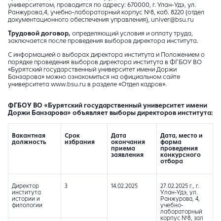
университетом, проводится по адресу: 670000, г. Улан-Удэ, ул.
Ранжурова,4, учебно-лабораторный корпус №8, каб. 8220 (отдел
документационного обеспечения управления), univer@bsu.ru
Трудовой договор,
определяющий условия и оплату труда,
заключается после проведения выборов директора института.
С информацией о выборах директора института и Положением о
порядке проведения выборов директора института в ФГБОУ ВО
«Бурятский государственный университет имени Доржи
Банзарова» можно ознакомиться на официальном сайте
университета www.bsu.ru в разделе «Отдел кадров».
ФГБОУ ВО «Бурятский государственный университет имени
Доржи Банзарова» объявляет выборы директоров института:
Вакантная
Срок
Дата
Дата, место и
должность
избрания
окончания
форма
приема
проведения
заявления
конкурсного
отбора
Директор
3
14.02.2025
27.02.2025 г., г.
института
Улан-Удэ, ул.
истории и
Ранжурова, 4,
филологии
учебно-
лабораторный
корпус №8, зал