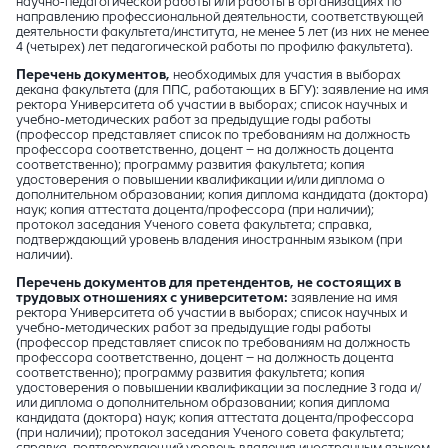
научно-педагогической работы или работы в организациях по
направлению профессиональной деятельности, соответствующей
деятельности факультета/института, не менее 5 лет (из них не менее
4 (четырех) лет педагогической работы по профилю факультета).
Перечень документов,
необходимых для участия в выборах
декана факультета (для ППС, работающих в БГУ): заявление на имя
ректора Университета об участии в выборах; список научных и
учебно-методических работ за предыдущие годы работы
(профессор представляет список по требованиям на должность
профессора соответственно, доцент – на должность доцента
соответственно); программу развития факультета; копия
удостоверения о повышении квалификации и/или диплома о
дополнительном образовании; копия диплома кандидата (доктора)
наук; копия аттестата доцента/профессора (при наличии);
протокол заседания Ученого совета факультета; справка,
подтверждающий уровень владения иностранным языком (при
наличии).
Перечень документов для претендентов, не состоящих в
трудовых отношениях с университетом:
заявление на имя
ректора Университета об участии в выборах; список научных и
учебно-методических работ за предыдущие годы работы
(профессор представляет список по требованиям на должность
профессора соответственно, доцент – на должность доцента
соответственно); программу развития факультета; копия
удостоверения о повышении квалификации за последние 3 года и/
или диплома о дополнительном образовании; копия диплома
кандидата (доктора) наук; копия аттестата доцента/профессора
(при наличии); протокол заседания Ученого совета факультета;
справка, подтверждающий уровень владения иностранным языком