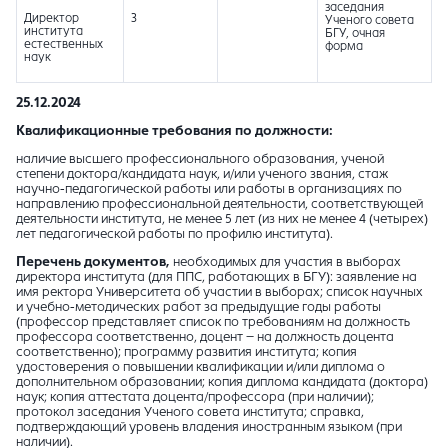
заседания
Директор
3
Ученого совета
института
БГУ, очная
естественных
форма
наук
25.12.2024
Квалификационные требования по должности:
наличие высшего профессионального образования, ученой
степени доктора/кандидата наук, и/или ученого звания, стаж
научно-педагогической работы или работы в организациях по
направлению профессиональной деятельности, соответствующей
деятельности института, не менее 5 лет (из них не менее 4 (четырех)
лет педагогической работы по профилю института).
Перечень документов,
необходимых для участия в выборах
директора института (для ППС, работающих в БГУ): заявление на
имя ректора Университета об участии в выборах; список научных
и учебно-методических работ за предыдущие годы работы
(профессор представляет список по требованиям на должность
профессора соответственно, доцент – на должность доцента
соответственно); программу развития института; копия
удостоверения о повышении квалификации и/или диплома о
дополнительном образовании; копия диплома кандидата (доктора)
наук; копия аттестата доцента/профессора (при наличии);
протокол заседания Ученого совета института; справка,
подтверждающий уровень владения иностранным языком (при
наличии).