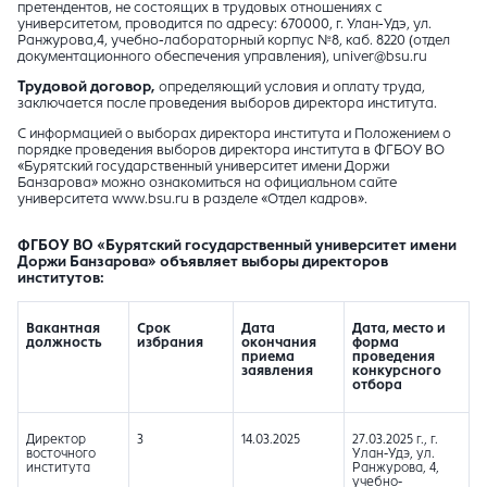
претендентов, не состоящих в трудовых отношениях с
университетом, проводится по адресу: 670000, г. Улан-Удэ, ул.
Ранжурова,4, учебно-лабораторный корпус №8, каб. 8220 (отдел
документационного обеспечения управления), univer@bsu.ru
Трудовой договор,
определяющий условия и оплату труда,
заключается после проведения выборов директора института.
С информацией о выборах директора института и Положением о
порядке проведения выборов директора института в ФГБОУ ВО
«Бурятский государственный университет имени Доржи
Банзарова» можно ознакомиться на официальном сайте
университета www.bsu.ru в разделе «Отдел кадров».
ФГБОУ ВО «Бурятский государственный университет имени
Доржи Банзарова» объявляет выборы директоров
институтов:
Вакантная
Срок
Дата
Дата, место и
должность
избрания
окончания
форма
приема
проведения
заявления
конкурсного
отбора
Директор
3
14.03.2025
27.03.2025 г., г.
восточного
Улан-Удэ, ул.
института
Ранжурова, 4,
учебно-