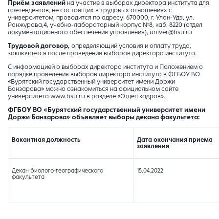
Приём заявлений
на участие в выборах директора института для
претендентов, не состоящих в трудовых отношениях с
университетом, проводится по адресу: 670000, г. Улан-Удэ, ул.
Ранжурова,4, учебно-лабораторный корпус №8, каб. 8220 (отдел
документационного обеспечения управления), univer@bsu.ru
Трудовой договор,
определяющий условия и оплату труда,
заключается после проведения выборов директора института.
С информацией о выборах директора института и Положением о
порядке проведения выборов директора института в ФГБОУ ВО
«Бурятский государственный университет имени Доржи
Банзарова» можно ознакомиться на официальном сайте
университета www.bsu.ru в разделе «Отдел кадров».
ФГБОУ ВО «Бурятский государственный университет имени
Доржи Банзарова» объявляет выборы декана факультета:
Вакантная должность
Дата окончания приема
заявления
Декан биолого-географического
15.04.2022
факультета