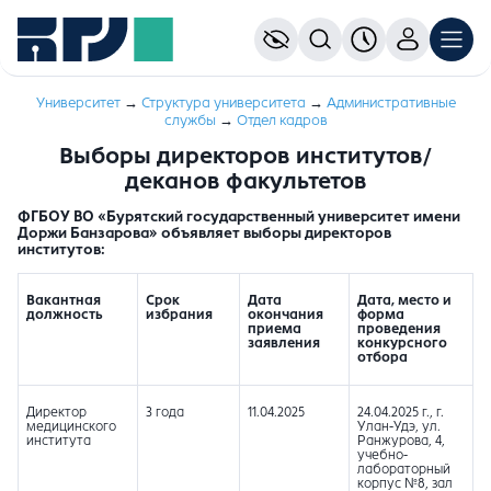
Университет
→
Структура университета
→
Административные
службы
→
Отдел кадров
Выборы директоров институтов/
деканов факультетов
ФГБОУ ВО «Бурятский государственный университет имени
Доржи Банзарова» объявляет выборы директоров
институтов:
Вакантная
Срок
Дата
Дата, место и
должность
избрания
окончания
форма
приема
проведения
заявления
конкурсного
отбора
Директор
3 года
11.04.2025
24.04.2025 г., г.
медицинского
Улан-Удэ, ул.
института
Ранжурова, 4,
учебно-
лабораторный
корпус №8, зал