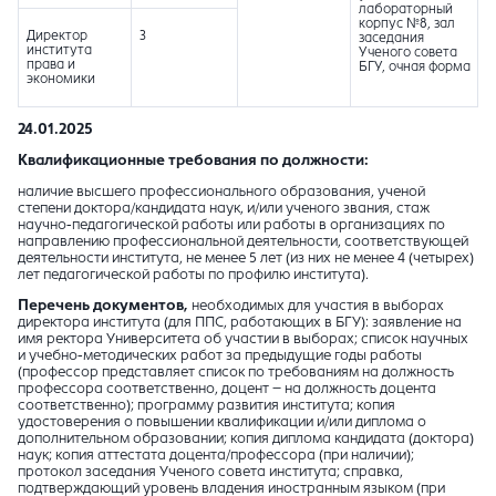
лабораторный
корпус №8, зал
Директор
3
заседания
института
Ученого совета
права и
БГУ, очная форма
экономики
24.01.2025
Квалификационные требования по должности:
наличие высшего профессионального образования, ученой
степени доктора/кандидата наук, и/или ученого звания, стаж
научно-педагогической работы или работы в организациях по
направлению профессиональной деятельности, соответствующей
деятельности института, не менее 5 лет (из них не менее 4 (четырех)
лет педагогической работы по профилю института).
Перечень документов,
необходимых для участия в выборах
директора института (для ППС, работающих в БГУ): заявление на
имя ректора Университета об участии в выборах; список научных
и учебно-методических работ за предыдущие годы работы
(профессор представляет список по требованиям на должность
профессора соответственно, доцент – на должность доцента
соответственно); программу развития института; копия
удостоверения о повышении квалификации и/или диплома о
дополнительном образовании; копия диплома кандидата (доктора)
наук; копия аттестата доцента/профессора (при наличии);
протокол заседания Ученого совета института; справка,
подтверждающий уровень владения иностранным языком (при