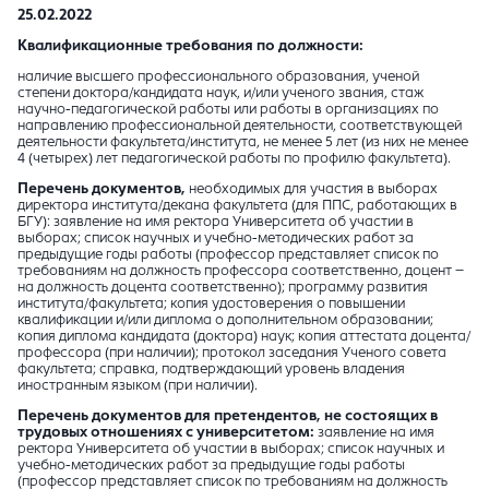
25.02.2022
Квалификационные требования по должности:
наличие высшего профессионального образования, ученой
степени доктора/кандидата наук, и/или ученого звания, стаж
научно-педагогической работы или работы в организациях по
направлению профессиональной деятельности, соответствующей
деятельности факультета/института, не менее 5 лет (из них не менее
4 (четырех) лет педагогической работы по профилю факультета).
Перечень документов,
необходимых для участия в выборах
директора института/декана факультета (для ППС, работающих в
БГУ): заявление на имя ректора Университета об участии в
выборах; список научных и учебно-методических работ за
предыдущие годы работы (профессор представляет список по
требованиям на должность профессора соответственно, доцент –
на должность доцента соответственно); программу развития
института/факультета; копия удостоверения о повышении
квалификации и/или диплома о дополнительном образовании;
копия диплома кандидата (доктора) наук; копия аттестата доцента/
профессора (при наличии); протокол заседания Ученого совета
факультета; справка, подтверждающий уровень владения
иностранным языком (при наличии).
Перечень документов для претендентов, не состоящих в
трудовых отношениях с университетом:
заявление на имя
ректора Университета об участии в выборах; список научных и
учебно-методических работ за предыдущие годы работы
(профессор представляет список по требованиям на должность