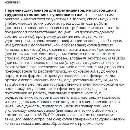
наличии).
Перечень документов для претендентов, не состоящих в
трудовых отношениях с университетом:
заявление на имя
ректора Университета об участии в выборах; список научных и
учебно-методических работ за предыдущие годы работы
(профессор представляет список по требованиям на должность
профессора соответственно, доцент – на должность доцента
соответственно); программу развития института; копия
удостоверения о повышении квалификации за последние 3 года и/
или диплома о дополнительном образовании; копия диплома
кандидата (доктора) наук; копия аттестата доцента/профессора
(при наличии); протокол заседания Ученого совета института;
справка, подтверждающий уровень владения иностранным языком
(при наличии); справка о наличии (отсутствии) судимости и (или)
факта уголовного преследования либо о прекращении уголовного
преследования по реабилитирующим основаниям, выданную в
порядке и по форме, которые устанавливаются федеральным
органом исполнительной власти, осуществляющим функции по
выработке и реализации государственной политики и нормативно-
правовому регулированию в сфере внутренних дел, - при
поступлении на работу, связанную с деятельностью, к
осуществлению которой в соответствии с настоящим кодексом,
иным федеральным законом не допускаются лица, имеющие или
имевшие судимость, подвергающиеся или подвергавшиеся
уголовному преследованию (для педагогических работников) в
соответствии с ст. 65 ТК РФ; медицинская книжка с наличием
текущего медосмотра; резюме; копия заверенной трудовой книжки;
копия диплома о высшем образовании с приложением.