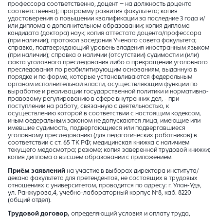
профессора соответственно, доцент – на должность доцента
соответственно); программу развития факультета; копия
удостоверения о повышении квалификации за последние 3 года и/
или диплома о дополнительном образовании; копия диплома
кандидата (доктора) наук; копия аттестата доцента/профессора
(при наличии); протокол заседания Ученого совета факультета;
справка, подтверждающий уровень владения иностранным языком
(при наличии); справка о наличии (отсутствии) судимости и (или)
факта уголовного преследования либо о прекращении уголовного
преследования по реабилитирующим основаниям, выданную в
порядке и по форме, которые устанавливаются федеральным
органом исполнительной власти, осуществляющим функции по
выработке и реализации государственной политики и нормативно-
правовому регулированию в сфере внутренних дел, - при
поступлении на работу, связанную с деятельностью, к
осуществлению которой в соответствии с настоящим кодексом,
иным федеральным законом не допускаются лица, имеющие или
имевшие судимость, подвергающиеся или подвергавшиеся
уголовному преследованию (для педагогических работников) в
соответствии с ст. 65 ТК РФ; медицинская книжка с наличием
текущего медосмотра; резюме; копия заверенной трудовой книжки;
копия диплома о высшем образовании с приложением.
Приём заявлений
на участие в выборах директора института/
декана факультета для претендентов, не состоящих в трудовых
отношениях с университетом, проводится по адресу: г. Улан-Удэ,
ул. Ранжурова,4, учебно-лабораторный корпус №8, каб. 8220
(общий отдел).
Трудовой договор,
определяющий условия и оплату труда,