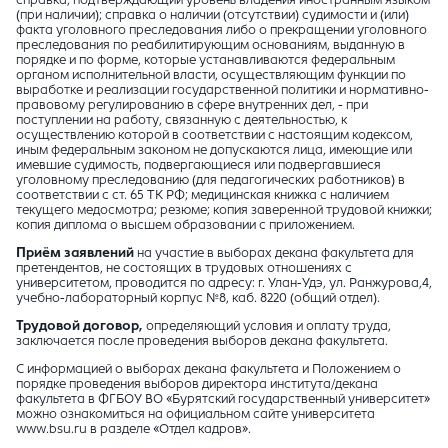
(при наличии); справка о наличии (отсутствии) судимости и (или)
факта уголовного преследования либо о прекращении уголовного
преследования по реабилитирующим основаниям, выданную в
порядке и по форме, которые устанавливаются федеральным
органом исполнительной власти, осуществляющим функции по
выработке и реализации государственной политики и нормативно-
правовому регулированию в сфере внутренних дел, - при
поступлении на работу, связанную с деятельностью, к
осуществлению которой в соответствии с настоящим кодексом,
иным федеральным законом не допускаются лица, имеющие или
имевшие судимость, подвергающиеся или подвергавшиеся
уголовному преследованию (для педагогических работников) в
соответствии с ст. 65 ТК РФ; медицинская книжка с наличием
текущего медосмотра; резюме; копия заверенной трудовой книжки;
копия диплома о высшем образовании с приложением.
Приём заявлений
на участие в выборах декана факультета для
претендентов, не состоящих в трудовых отношениях с
университетом, проводится по адресу: г. Улан-Удэ, ул. Ранжурова,4,
учебно-лабораторный корпус №8, каб. 8220 (общий отдел).
Трудовой договор,
определяющий условия и оплату труда,
заключается после проведения выборов декана факультета.
С информацией о выборах декана факультета и Положением о
порядке проведения выборов директора института/декана
факультета в ФГБОУ ВО «Бурятский государственный университет»
можно ознакомиться на официальном сайте университета
www.bsu.ru в разделе «Отдел кадров».