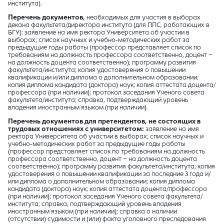
института).
Перечень документов,
необходимых для участия в выборах
декана факультета/директора института (для ППС, работающих в
БГУ): заявление на имя ректора Университета об участии в
выборах; список научных и учебно-методических работ за
предыдущие годы работы (профессор представляет список по
требованиям на должность профессора соответственно, доцент –
на должность доцента соответственно); программу развития
факультета/института; копия удостоверения о повышении
квалификации и/или диплома о дополнительном образовании;
копия диплома кандидата (доктора) наук; копия аттестата доцента/
профессора (при наличии); протокол заседания Ученого совета
факультета/института; справка, подтверждающий уровень
владения иностранным языком (при наличии).
Перечень документов для претендентов, не состоящих в
трудовых отношениях с университетом:
заявление на имя
ректора Университета об участии в выборах; список научных и
учебно-методических работ за предыдущие годы работы
(профессор представляет список по требованиям на должность
профессора соответственно, доцент – на должность доцента
соответственно); программу развития факультета/института; копия
удостоверения о повышении квалификации за последние 3 года и/
или диплома о дополнительном образовании; копия диплома
кандидата (доктора) наук; копия аттестата доцента/профессора
(при наличии); протокол заседания Ученого совета факультета/
института; справка, подтверждающий уровень владения
иностранным языком (при наличии); справка о наличии
(отсутствии) судимости и (или) факта уголовного преследования