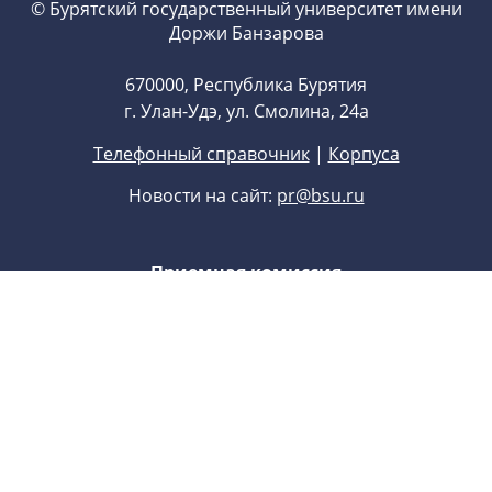
© Бурятский государственный университет имени
Доржи Банзарова
670000, Республика Бурятия
г. Улан-Удэ, ул. Смолина, 24а
Телефонный справочник
|
Корпуса
Новости на сайт:
pr@bsu.ru
Приемная комиссия
8 (3012) 21-74-26
,
8 (3012) 22-77-22
Приемная ректора
8 (3012) 29-71-70
E-mail:
univer@bsu.ru