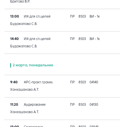
Бритова В.Р.
13:00
ИЯ для сп.целей
ПР
8503
ВИ - 1к
Будажапова С.В.
14:40
ИЯ для сп.целей
ПР
8503
ВИ - 1к
Будажапова С.В.
2 марта, понедельник
9:40
ЯРС-практ.грамм.
ПР
8503
04140
Ханхашанова А.Т.
11:20
Аудирование
ПР
8503
04130
Ханхашанова А.Т.