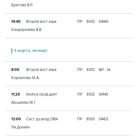
Бритова В.Р.
14:40
Второй вост.язык
ПР
8503
04443
Хандархаева В.В.
5 марта, четверг
8:00
Второй вост.язык
ПР
8503
ВИ - 3к
Корнилова М.А.
11:20
ИнЯз.в проф.деят
ПР
8503
04140
Аюшеева М.Г.
13:00
Сист.ур.влад.ОВЯ
ПР
8503
04432
Ли Донхён