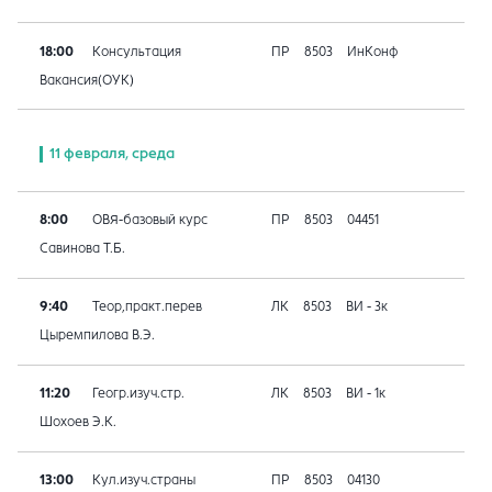
18:00
Консультация
ПР
8503
ИнКонф
Вакансия(ОУК)
11 февраля, среда
8:00
ОВЯ-базовый курс
ПР
8503
04451
Савинова Т.Б.
9:40
Теор,практ.перев
ЛК
8503
ВИ - 3к
Цыремпилова В.Э.
11:20
Геогр.изуч.стр.
ЛК
8503
ВИ - 1к
Шохоев Э.К.
13:00
Кул.изуч.страны
ПР
8503
04130