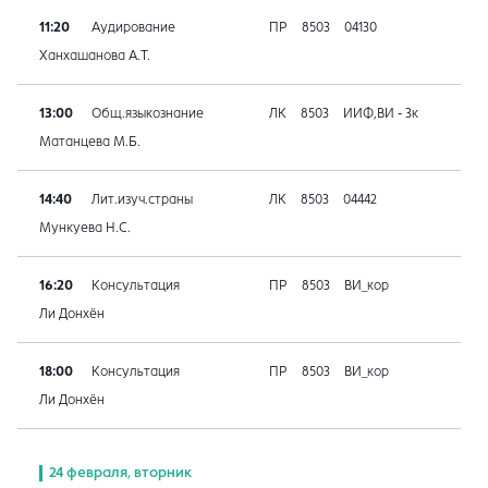
11:20
Аудирование
ПР
8503
04130
Ханхашанова А.Т.
13:00
Общ.языкознание
ЛК
8503
ИИФ,ВИ - 3к
Матанцева М.Б.
14:40
Лит.изуч.страны
ЛК
8503
04442
Мункуева Н.С.
16:20
Консультация
ПР
8503
ВИ_кор
Ли Донхён
18:00
Консультация
ПР
8503
ВИ_кор
Ли Донхён
24 февраля, вторник