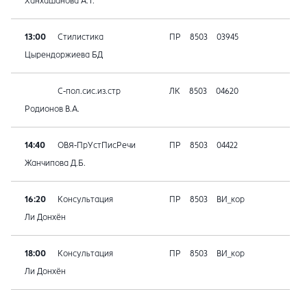
Ханхашанова А.Т.
13:00
Стилистика
ПР
8503
03945
Цырендоржиева БД
С-пол.сис.из.стр
ЛК
8503
04620
Родионов В.А.
14:40
ОВЯ-ПрУстПисРечи
ПР
8503
04422
Жанчипова Д.Б.
16:20
Консультация
ПР
8503
ВИ_кор
Ли Донхён
18:00
Консультация
ПР
8503
ВИ_кор
Ли Донхён