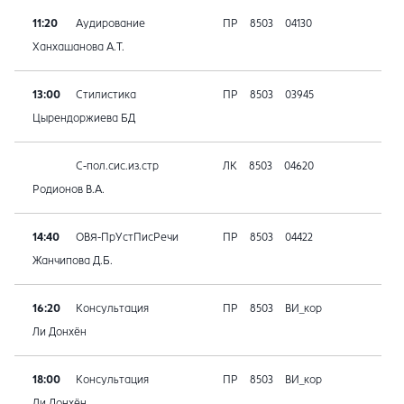
11:20
Аудирование
ПР
8503
04130
Ханхашанова А.Т.
13:00
Стилистика
ПР
8503
03945
Цырендоржиева БД
С-пол.сис.из.стр
ЛК
8503
04620
Родионов В.А.
14:40
ОВЯ-ПрУстПисРечи
ПР
8503
04422
Жанчипова Д.Б.
16:20
Консультация
ПР
8503
ВИ_кор
Ли Донхён
18:00
Консультация
ПР
8503
ВИ_кор
Ли Донхён