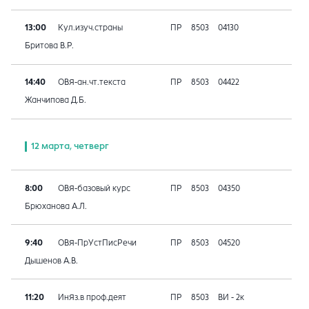
13:00
Кул.изуч.страны
ПР
8503
04130
Бритова В.Р.
14:40
ОВЯ-ан.чт.текста
ПР
8503
04422
Жанчипова Д.Б.
12 марта, четверг
8:00
ОВЯ-базовый курс
ПР
8503
04350
Брюханова А.Л.
9:40
ОВЯ-ПрУстПисРечи
ПР
8503
04520
Дышенов А.В.
11:20
ИнЯз.в проф.деят
ПР
8503
ВИ - 2к