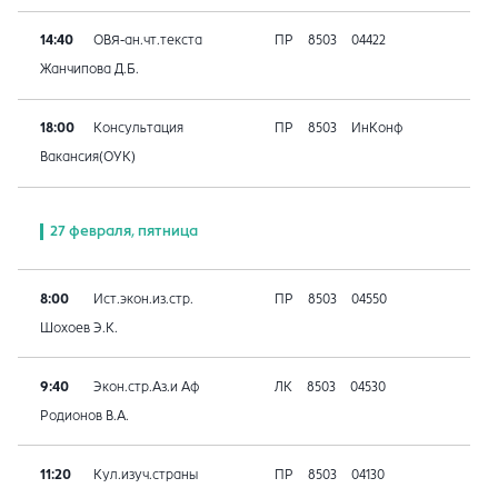
14:40
ОВЯ-ан.чт.текста
ПР
8503
04422
Жанчипова Д.Б.
18:00
Консультация
ПР
8503
ИнКонф
Вакансия(ОУК)
27 февраля, пятница
8:00
Ист.экон.из.стр.
ПР
8503
04550
Шохоев Э.К.
9:40
Экон.стр.Аз.и Аф
ЛК
8503
04530
Родионов В.А.
11:20
Кул.изуч.страны
ПР
8503
04130