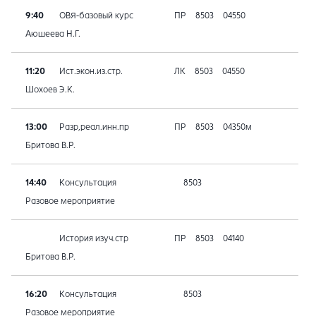
9:40
ОВЯ-базовый курс
ПР
8503
04550
Аюшеева Н.Г.
11:20
Ист.экон.из.стр.
ЛК
8503
04550
Шохоев Э.К.
13:00
Разр,реал.инн.пр
ПР
8503
04350м
Бритова В.Р.
14:40
Консультация
8503
Разовое мероприятие
История изуч.стр
ПР
8503
04140
Бритова В.Р.
16:20
Консультация
8503
Разовое мероприятие