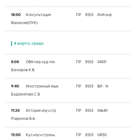
18:00
Консультация
ПР
8503
ИнКонф
Вакансия(ОУК)
4 марта, среда
8:00
ОВЯ-пер.худ.тек.
ПР
8503
04431
Банзаров К.В.
9:40
Иностранный язык
ПР
8503
ВИ - 1к
Будажапова С.В.
11:20
История изуч.стр
ПР
8503
04640
Родионов В.А.
13:00
Кул.изуч.страны
ПР
8503
04130