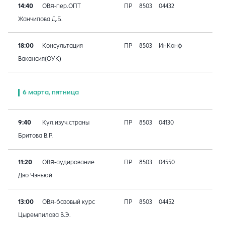
14:40
ОВЯ-пер.ОПТ
ПР
8503
04432
Жанчипова Д.Б.
18:00
Консультация
ПР
8503
ИнКонф
Вакансия(ОУК)
6 марта, пятница
9:40
Кул.изуч.страны
ПР
8503
04130
Бритова В.Р.
11:20
ОВЯ-аудирование
ПР
8503
04550
Дяо Чэньюй
13:00
ОВЯ-базовый курс
ПР
8503
04452
Цыремпилова В.Э.