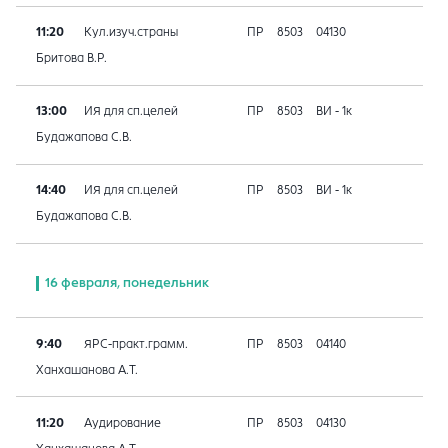
11:20
Кул.изуч.страны
ПР
8503
04130
Бритова В.Р.
13:00
ИЯ для сп.целей
ПР
8503
ВИ - 1к
Будажапова С.В.
14:40
ИЯ для сп.целей
ПР
8503
ВИ - 1к
Будажапова С.В.
16 февраля, понедельник
9:40
ЯРС-практ.грамм.
ПР
8503
04140
Ханхашанова А.Т.
11:20
Аудирование
ПР
8503
04130