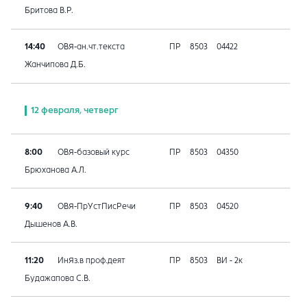
Бритова В.Р.
14:40
ОВЯ-ан.чт.текста
ПР
8503
04422
Жанчипова Д.Б.
12 февраля, четверг
8:00
ОВЯ-базовый курс
ПР
8503
04350
Брюханова А.Л.
9:40
ОВЯ-ПрУстПисРечи
ПР
8503
04520
Дышенов А.В.
11:20
ИнЯз.в проф.деят
ПР
8503
ВИ - 2к
Будажапова С.В.