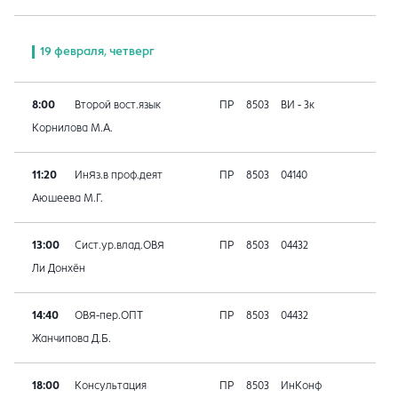
19 февраля, четверг
8:00
Второй вост.язык
ПР
8503
ВИ - 3к
Корнилова М.А.
11:20
ИнЯз.в проф.деят
ПР
8503
04140
Аюшеева М.Г.
13:00
Сист.ур.влад.ОВЯ
ПР
8503
04432
Ли Донхён
14:40
ОВЯ-пер.ОПТ
ПР
8503
04432
Жанчипова Д.Б.
18:00
Консультация
ПР
8503
ИнКонф