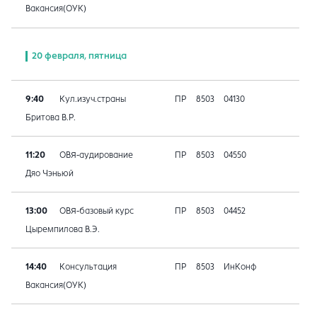
Вакансия(ОУК)
20 февраля, пятница
9:40
Кул.изуч.страны
ПР
8503
04130
Бритова В.Р.
11:20
ОВЯ-аудирование
ПР
8503
04550
Дяо Чэньюй
13:00
ОВЯ-базовый курс
ПР
8503
04452
Цыремпилова В.Э.
14:40
Консультация
ПР
8503
ИнКонф
Вакансия(ОУК)