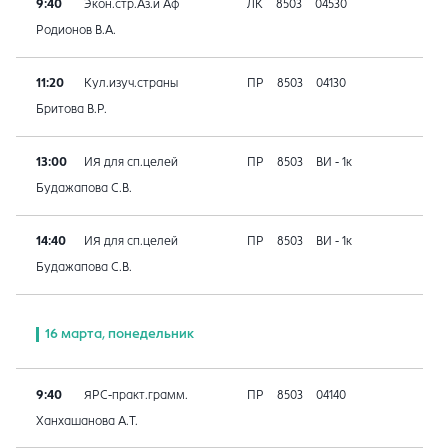
9:40
Экон.стр.Аз.и Аф
ЛК
8503
04530
Родионов В.А.
11:20
Кул.изуч.страны
ПР
8503
04130
Бритова В.Р.
13:00
ИЯ для сп.целей
ПР
8503
ВИ - 1к
Будажапова С.В.
14:40
ИЯ для сп.целей
ПР
8503
ВИ - 1к
Будажапова С.В.
16 марта, понедельник
9:40
ЯРС-практ.грамм.
ПР
8503
04140
Ханхашанова А.Т.