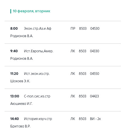
10 февраля, вторник
8:00
Экон.стр.Аз.и Аф
ПР
8503
04530
Родионов В.А.
9:40
Ист.Европы,Амер.
ЛК
8503
04330
Родионов В.А.
11:20
Ист.экон.из.стр.
ЛК
8503
04550
Шохоев Э.К.
13:00
С-пол.сис.из.стр
ЛК
8503
04423
Аюшиева И.Г.
14:40
История изуч.стр
ЛК
8503
ВИ - 2к
Бритова В.Р.