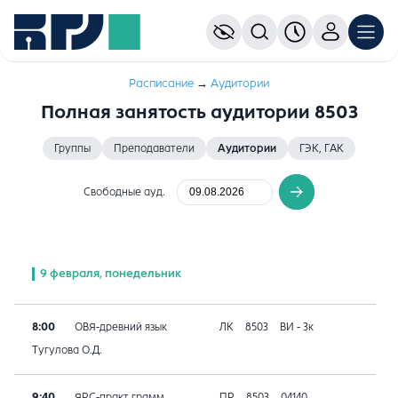
Расписание
→
Аудитории
Полная занятость аудитории 8503
Группы
Преподаватели
Аудитории
ГЭК, ГАК
Свободные ауд.
9 февраля, понедельник
8:00
ОВЯ-древний язык
ЛК
8503
ВИ - 3к
Тугулова О.Д.
9:40
ЯРС-практ.грамм.
ПР
8503
04140