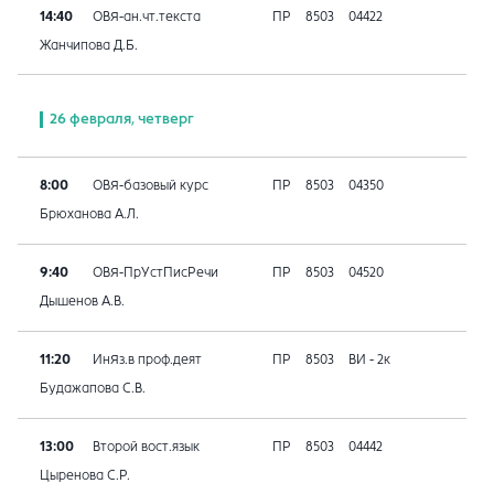
14:40
ОВЯ-ан.чт.текста
ПР
8503
04422
Жанчипова Д.Б.
26 февраля, четверг
8:00
ОВЯ-базовый курс
ПР
8503
04350
Брюханова А.Л.
9:40
ОВЯ-ПрУстПисРечи
ПР
8503
04520
Дышенов А.В.
11:20
ИнЯз.в проф.деят
ПР
8503
ВИ - 2к
Будажапова С.В.
13:00
Второй вост.язык
ПР
8503
04442
Цыренова С.Р.