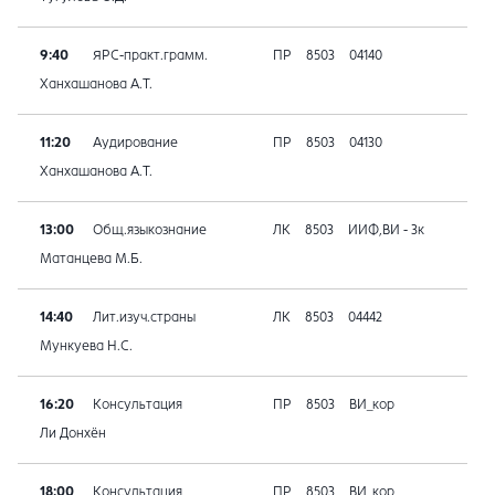
9:40
ЯРС-практ.грамм.
ПР
8503
04140
Ханхашанова А.Т.
11:20
Аудирование
ПР
8503
04130
Ханхашанова А.Т.
13:00
Общ.языкознание
ЛК
8503
ИИФ,ВИ - 3к
Матанцева М.Б.
14:40
Лит.изуч.страны
ЛК
8503
04442
Мункуева Н.С.
16:20
Консультация
ПР
8503
ВИ_кор
Ли Донхён
18:00
Консультация
ПР
8503
ВИ_кор