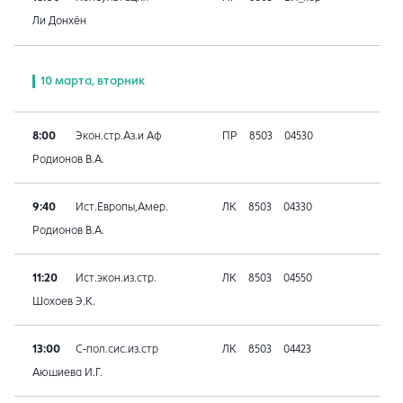
Ли Донхён
10 марта, вторник
8:00
Экон.стр.Аз.и Аф
ПР
8503
04530
Родионов В.А.
9:40
Ист.Европы,Амер.
ЛК
8503
04330
Родионов В.А.
11:20
Ист.экон.из.стр.
ЛК
8503
04550
Шохоев Э.К.
13:00
С-пол.сис.из.стр
ЛК
8503
04423
Аюшиева И.Г.