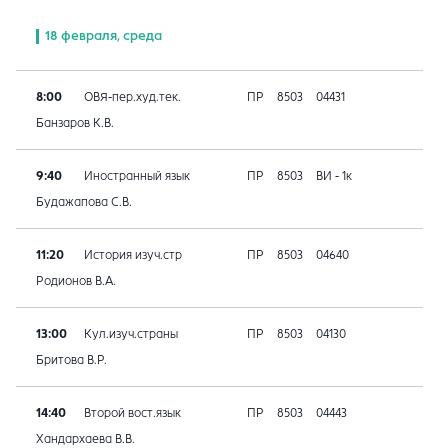
18 февраля, среда
8:00
ОВЯ-пер.худ.тек.
ПР
8503
04431
Банзаров К.В.
9:40
Иностранный язык
ПР
8503
ВИ - 1к
Будажапова С.В.
11:20
История изуч.стр
ПР
8503
04640
Родионов В.А.
13:00
Кул.изуч.страны
ПР
8503
04130
Бритова В.Р.
14:40
Второй вост.язык
ПР
8503
04443
Хандархаева В.В.