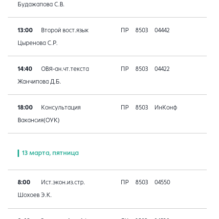
Будажапова С.В.
13:00
Второй вост.язык
ПР
8503
04442
Цыренова С.Р.
14:40
ОВЯ-ан.чт.текста
ПР
8503
04422
Жанчипова Д.Б.
18:00
Консультация
ПР
8503
ИнКонф
Вакансия(ОУК)
13 марта, пятница
8:00
Ист.экон.из.стр.
ПР
8503
04550
Шохоев Э.К.