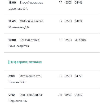
13:00
Второй вост.язык
ПР
8503
04442
Цыренова С.Р.
14:40
ОВЯ-ан.чт.текста
ПР
8503
04422
Жанчипова Д.Б.
18:00
Консультация
ПР
8503
ИнКонф
Вакансия(ОУК)
13 февраля, пятница
8:00
Ист.экон.из.стр.
ПР
8503
04550
Шохоев Э.К.
9:40
Экон.стр.Аз.и Аф
ЛК
8503
04530
Родионов В.А.