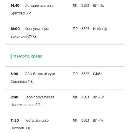
14:40
История изуч.стр
ЛК
8503
ВИ - 2к
Бритова В.Р.
18:00
Консультация
ПР
8503
ИнКонф
Вакансия(ОУК)
11 марта, среда
8:00
ОВЯ-базовый курс
ПР
8503
04451
Савинова Т.Б.
9:40
Теор,практ.перев
ЛК
8503
ВИ - 3к
Цыремпилова В.Э.
11:20
Геогр.изуч.стр.
ЛК
8503
ВИ - 1к
Шохоев Э.К.