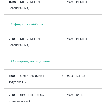
16:20
Консультация
ПР
8503
ИнКонф
Вакансия(ОУК)
21 февраля, суббота
9:40
Консультация
ПР
8503
ИнКонф
Вакансия(ОУК)
23 февраля, понедельник
8:00
ОВЯ-древний язык
ЛК
8503
ВИ - 3к
Тугулова О.Д.
9:40
ЯРС-практ.грамм.
ПР
8503
04140
Ханхашанова А.Т.