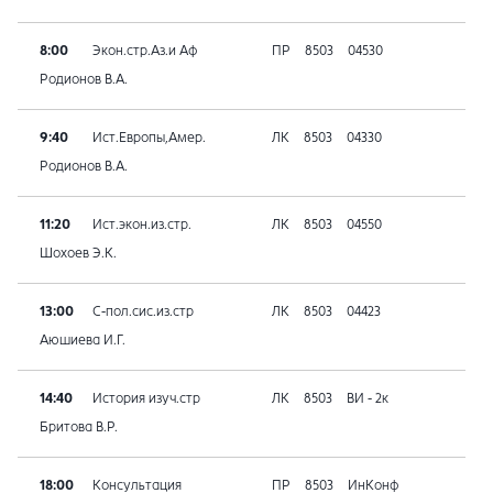
8:00
Экон.стр.Аз.и Аф
ПР
8503
04530
Родионов В.А.
9:40
Ист.Европы,Амер.
ЛК
8503
04330
Родионов В.А.
11:20
Ист.экон.из.стр.
ЛК
8503
04550
Шохоев Э.К.
13:00
С-пол.сис.из.стр
ЛК
8503
04423
Аюшиева И.Г.
14:40
История изуч.стр
ЛК
8503
ВИ - 2к
Бритова В.Р.
18:00
Консультация
ПР
8503
ИнКонф