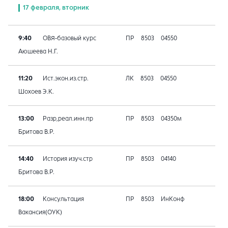
17 февраля, вторник
9:40
ОВЯ-базовый курс
ПР
8503
04550
Аюшеева Н.Г.
11:20
Ист.экон.из.стр.
ЛК
8503
04550
Шохоев Э.К.
13:00
Разр,реал.инн.пр
ПР
8503
04350м
Бритова В.Р.
14:40
История изуч.стр
ПР
8503
04140
Бритова В.Р.
18:00
Консультация
ПР
8503
ИнКонф
Вакансия(ОУК)