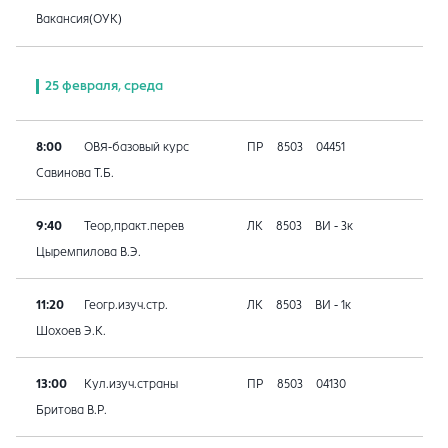
Вакансия(ОУК)
25 февраля, среда
8:00
ОВЯ-базовый курс
ПР
8503
04451
Савинова Т.Б.
9:40
Теор,практ.перев
ЛК
8503
ВИ - 3к
Цыремпилова В.Э.
11:20
Геогр.изуч.стр.
ЛК
8503
ВИ - 1к
Шохоев Э.К.
13:00
Кул.изуч.страны
ПР
8503
04130
Бритова В.Р.