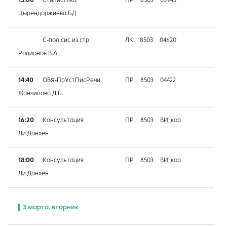
13:00
Стилистика
ПР
8503
03945
Цырендоржиева БД
С-пол.сис.из.стр
ЛК
8503
04620
Родионов В.А.
14:40
ОВЯ-ПрУстПисРечи
ПР
8503
04422
Жанчипова Д.Б.
16:20
Консультация
ПР
8503
ВИ_кор
Ли Донхён
18:00
Консультация
ПР
8503
ВИ_кор
Ли Донхён
3 марта, вторник