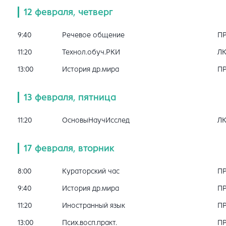
12 февраля, четверг
9:40
Речевое общение
П
11:20
Технол.обуч.РКИ
Л
13:00
История др.мира
П
13 февраля, пятница
11:20
ОсновыНаучИсслед
Л
17 февраля, вторник
8:00
Кураторский час
П
9:40
История др.мира
П
11:20
Иностранный язык
П
13:00
Псих.восп.практ.
П