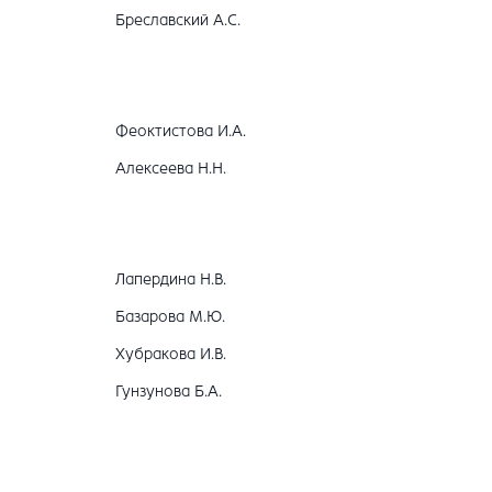
Бреславский А.С.
Феоктистова И.А.
Алексеева Н.Н.
Лапердина Н.В.
Базарова М.Ю.
Хубракова И.В.
Гунзунова Б.А.