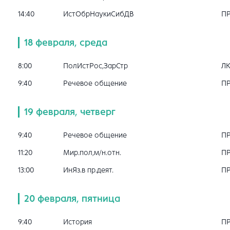
14:40
ИстОбрНаукиСибДВ
П
18 февраля, среда
8:00
ПолИстРос,ЗарСтр
Л
9:40
Речевое общение
П
19 февраля, четверг
9:40
Речевое общение
П
11:20
Мир.пол,м/н.отн.
П
13:00
ИнЯз.в пр.деят.
П
20 февраля, пятница
9:40
История
П