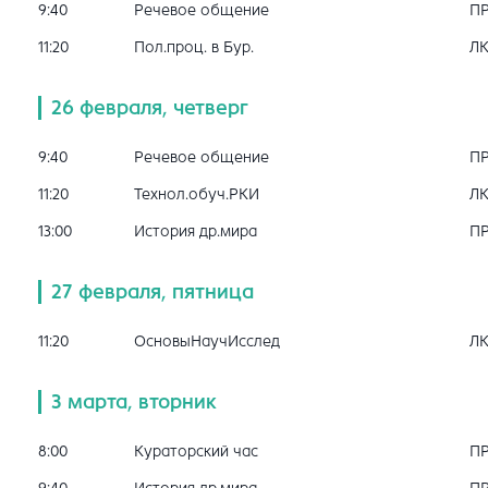
9:40
Речевое общение
П
11:20
Пол.проц. в Бур.
Л
26 февраля, четверг
9:40
Речевое общение
П
11:20
Технол.обуч.РКИ
Л
13:00
История др.мира
П
27 февраля, пятница
11:20
ОсновыНаучИсслед
Л
3 марта, вторник
8:00
Кураторский час
П