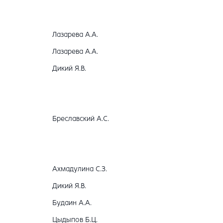
Лазарева А.А.
Лазарева А.А.
Дикий Я.В.
Бреславский А.С.
Ахмадулина С.З.
Дикий Я.В.
Будаин А.А.
Цыдыпов Б.Ц.