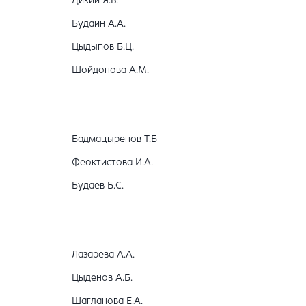
Дикий Я.В.
Будаин А.А.
Цыдыпов Б.Ц.
Шойдонова А.М.
Бадмацыренов Т.Б
Феоктистова И.А.
Будаев Б.С.
Лазарева А.А.
Цыденов А.Б.
Шагланова Е.А.