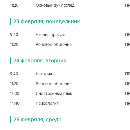
11:20
ОсновыНаучИсслед
П
23 февраля, понедельник
9:40
Чтение прессы
П
11:20
Речевое общение
П
24 февраля, вторник
9:40
История
П
11:20
Речевое общение
П
13:00
Иностранный язык
П
14:40
Психология
П
25 февраля, среда