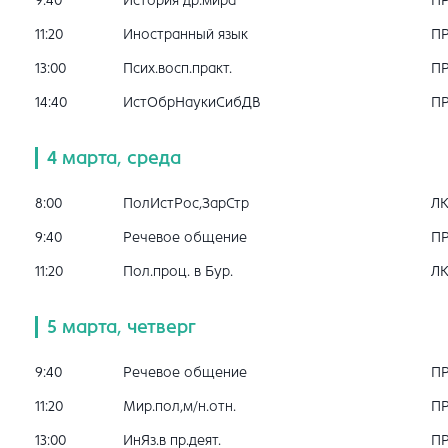
9:40
История др.мира
П
11:20
Иностранный язык
П
13:00
Псих.восп.практ.
П
14:40
ИстОбрНаукиСибДВ
П
4 марта, среда
8:00
ПолИстРос,ЗарСтр
Л
9:40
Речевое общение
П
11:20
Пол.проц. в Бур.
Л
5 марта, четверг
9:40
Речевое общение
П
11:20
Мир.пол,м/н.отн.
П
13:00
ИнЯз.в пр.деят.
П