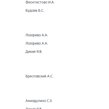
Феоктистова И.А.
Будаев Б.С.
Лазарева А.А.
Лазарева А.А.
Дикий Я.В.
Бреславский А.С.
Ахмадулина С.З.