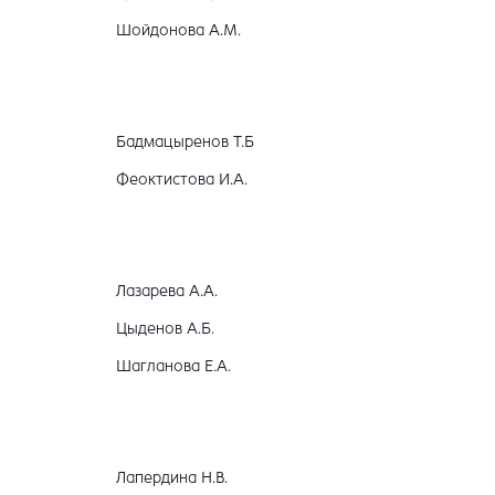
Шойдонова А.М.
Бадмацыренов Т.Б
Феоктистова И.А.
Лазарева А.А.
Цыденов А.Б.
Шагланова Е.А.
Лапердина Н.В.