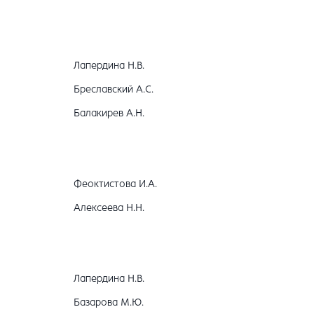
Лапердина Н.В.
Бреславский А.С.
Балакирев А.Н.
Феоктистова И.А.
Алексеева Н.Н.
Лапердина Н.В.
Базарова М.Ю.