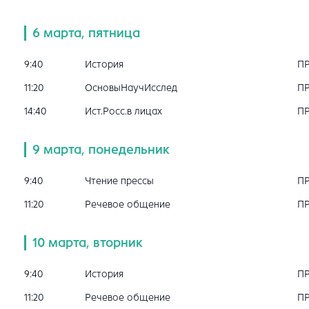
6 марта, пятница
9:40
История
П
11:20
ОсновыНаучИсслед
П
14:40
Ист.Росс.в лицах
П
9 марта, понедельник
9:40
Чтение прессы
П
11:20
Речевое общение
П
10 марта, вторник
9:40
История
П
11:20
Речевое общение
П