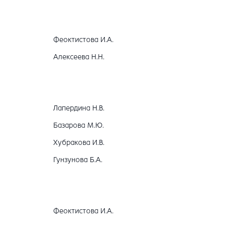
Феоктистова И.А.
Алексеева Н.Н.
Лапердина Н.В.
Базарова М.Ю.
Хубракова И.В.
Гунзунова Б.А.
Феоктистова И.А.