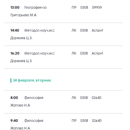
13:00
География-оо
ПР
0308
09959
Григорьева М.А.
14:40
Методол.науч.исс
ЛК
0308
Аспрн1
Доржиев Ц.З.
16:20
Методол.науч.исс
ЛК
0308
Аспрн1
Доржиев Ц.З.
24 февраля, вторник
8:00
Философия
ЛК
0308
02640
Жапова Н.А.
9:40
Философия
ПР
0308
02640
Жапова Н.А.