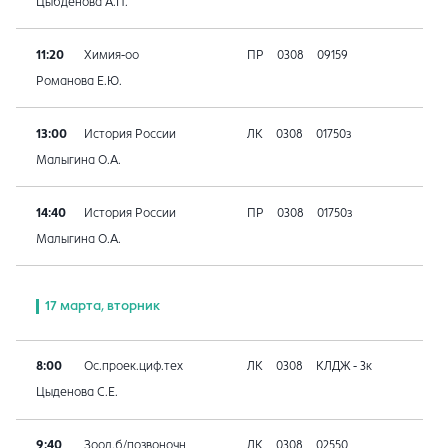
Цыбденова А.П.
11:20
Химия-оо
ПР
0308
09159
Романова Е.Ю.
13:00
История России
ЛК
0308
01750з
Малыгина О.А.
14:40
История России
ПР
0308
01750з
Малыгина О.А.
17 марта, вторник
8:00
Ос.проек.циф.тех
ЛК
0308
КЛДЖ - 3к
Цыденова С.Е.
9:40
Зоол.б/позвоночн
ЛК
0308
02550