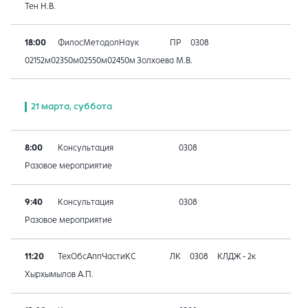
Тен Н.В.
18:00
ФилосМетодолНаук
ПР
0308
02152м02350м02550м02450м
Золхоева М.В.
21 марта, суббота
8:00
Консультация
0308
Разовое мероприятие
9:40
Консультация
0308
Разовое мероприятие
11:20
ТехОбсАппЧастиКС
ЛК
0308
КЛДЖ - 2к
Хырхымылов А.П.