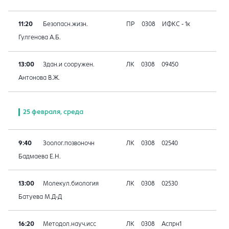
11:20
Безопасн.жизн.
ПР
0308
ИФКС - 1к
Гулгенова А.Б.
13:00
Здан.и сооружен.
ЛК
0308
09450
Антонова В.Ж.
25 февраля, среда
9:40
Зоолог.позвоночн
ЛК
0308
02540
Бадмаева Е.Н.
13:00
Молекул.биология
ЛК
0308
02530
Батуева М.Д-Д
16:20
Методол.науч.исс
ЛК
0308
Аспрн1