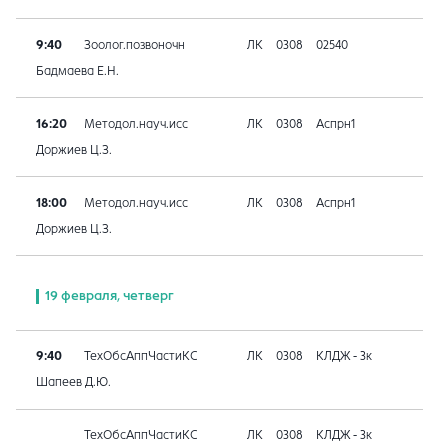
9:40
Зоолог.позвоночн
ЛК
0308
02540
Бадмаева Е.Н.
16:20
Методол.науч.исс
ЛК
0308
Аспрн1
Доржиев Ц.З.
18:00
Методол.науч.исс
ЛК
0308
Аспрн1
Доржиев Ц.З.
19 февраля, четверг
9:40
ТехОбсАппЧастиКС
ЛК
0308
КЛДЖ - 3к
Шапеев Д.Ю.
ТехОбсАппЧастиКС
ЛК
0308
КЛДЖ - 3к