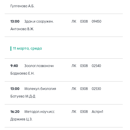
Гулгенова А.Б.
13:00
Здан.и сооружен.
ЛК
0308
09450
Антонова В.Ж.
11 марта, среда
9:40
Зоолог.позвоночн
ЛК
0308
02540
Бадмаева Е.Н.
13:00
Молекул.биология
ЛК
0308
02530
Батуева М.Д-Д
16:20
Методол.науч.исс
ЛК
0308
Аспрн1
Доржиев Ц.З.