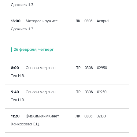
Доржиев Ц.З.
18:00
Методол.науч.исс
ЛК
0308
Аспрн1
Доржиев Ц.З.
26 февраля, четверг
8:00
Основы мед.знан.
ПР
0308
02950
Тен Н.В.
9:40
Основы мед.знан.
ПР
0308
01950
Тен Н.В.
11:20
ФизХим-ХимКинет
ЛК
0308
02130
Ханхасаева С.Ц.