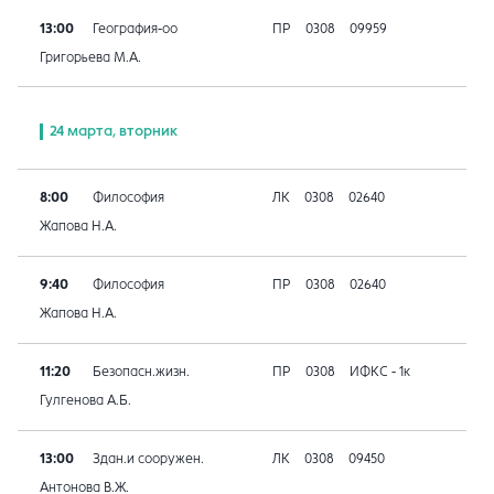
13:00
География-оо
ПР
0308
09959
Григорьева М.А.
24 марта, вторник
8:00
Философия
ЛК
0308
02640
Жапова Н.А.
9:40
Философия
ПР
0308
02640
Жапова Н.А.
11:20
Безопасн.жизн.
ПР
0308
ИФКС - 1к
Гулгенова А.Б.
13:00
Здан.и сооружен.
ЛК
0308
09450
Антонова В.Ж.