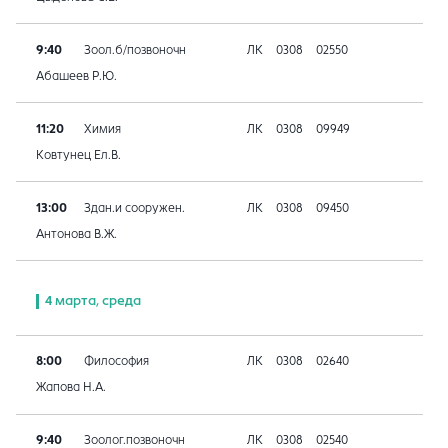
9:40
Зоол.б/позвоночн
ЛК
0308
02550
Абашеев Р.Ю.
11:20
Химия
ЛК
0308
09949
Ковтунец Ел.В.
13:00
Здан.и сооружен.
ЛК
0308
09450
Антонова В.Ж.
4 марта, среда
8:00
Философия
ЛК
0308
02640
Жапова Н.А.
9:40
Зоолог.позвоночн
ЛК
0308
02540