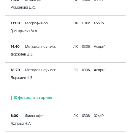
Романова Е.Ю.
13:00
География-оо
ПР
0308
09959
Григорьева М.А.
14:40
Методол.науч.исс
ЛК
0308
Аспрн1
Доржиев Ц.З.
16:20
Методол.науч.исс
ЛК
0308
Аспрн1
Доржиев Ц.З.
10 февраля, вторник
8:00
Философия
ЛК
0308
02640
Жапова Н.А.