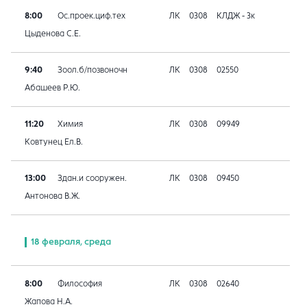
8:00
Ос.проек.циф.тех
ЛК
0308
КЛДЖ - 3к
Цыденова С.Е.
9:40
Зоол.б/позвоночн
ЛК
0308
02550
Абашеев Р.Ю.
11:20
Химия
ЛК
0308
09949
Ковтунец Ел.В.
13:00
Здан.и сооружен.
ЛК
0308
09450
Антонова В.Ж.
18 февраля, среда
8:00
Философия
ЛК
0308
02640
Жапова Н.А.