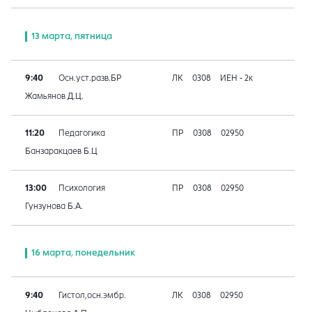
13 марта, пятница
9:40
Осн.уст.разв.БР
ЛК
0308
ИЕН - 2к
Жамьянов Д.Ц.
11:20
Педагогика
ПР
0308
02950
Банзаракцаев Б.Ц
13:00
Психология
ПР
0308
02950
Гунзунова Б.А.
16 марта, понедельник
9:40
Гистол,осн.эмбр.
ЛК
0308
02950