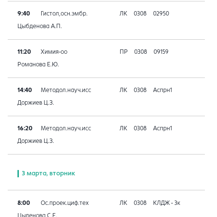
9:40
Гистол,осн.эмбр.
ЛК
0308
02950
Цыбденова А.П.
11:20
Химия-оо
ПР
0308
09159
Романова Е.Ю.
14:40
Методол.науч.исс
ЛК
0308
Аспрн1
Доржиев Ц.З.
16:20
Методол.науч.исс
ЛК
0308
Аспрн1
Доржиев Ц.З.
3 марта, вторник
8:00
Ос.проек.циф.тех
ЛК
0308
КЛДЖ - 3к
Цыденова С.Е.