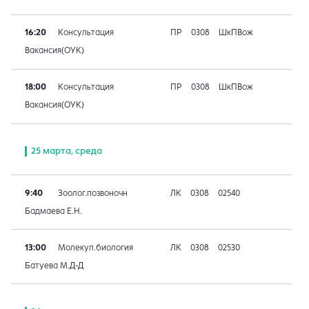
16:20
Консультация
ПР
0308
ШкПВож
Вакансия(ОУК)
18:00
Консультация
ПР
0308
ШкПВож
Вакансия(ОУК)
25 марта, среда
9:40
Зоолог.позвоночн
ЛК
0308
02540
Бадмаева Е.Н.
13:00
Молекул.биология
ЛК
0308
02530
Батуева М.Д-Д