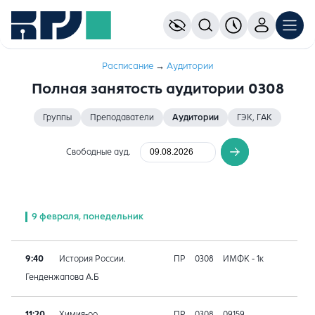
Расписание
→
Аудитории
Полная занятость аудитории 0308
Группы
Преподаватели
Аудитории
ГЭК, ГАК
Свободные ауд.
9 февраля, понедельник
9:40
История России.
ПР
0308
ИМФК - 1к
Генденжапова А.Б
11:20
Химия-оо
ПР
0308
09159