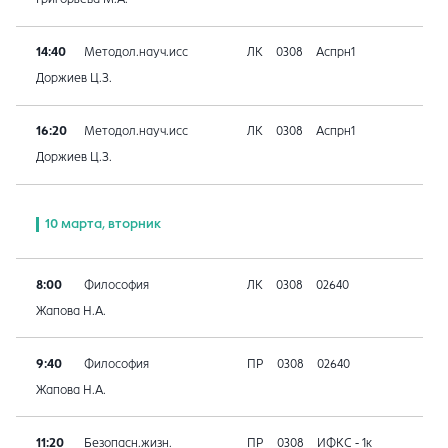
14:40
Методол.науч.исс
ЛК
0308
Аспрн1
Доржиев Ц.З.
16:20
Методол.науч.исс
ЛК
0308
Аспрн1
Доржиев Ц.З.
10 марта, вторник
8:00
Философия
ЛК
0308
02640
Жапова Н.А.
9:40
Философия
ПР
0308
02640
Жапова Н.А.
11:20
Безопасн.жизн.
ПР
0308
ИФКС - 1к