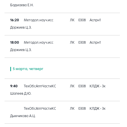
Бадмаева Е.Н.
16:20
Методол.науч.исс
ЛК
0308
Аспрн1
Доржиев Ц.З.
18:00
Методол.науч.исс
ЛК
0308
Аспрн1
Доржиев Ц.З.
5 марта, четверг
9:40
ТехОбсАппЧастиКС
ЛК
0308
КЛДЖ - 3к
Шапеев Д.Ю.
ТехОбсАппЧастиКС
ЛК
0308
КЛДЖ - 3к
Дымчикова А.Ц.