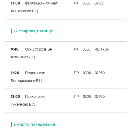
13:00
ФизХим-ХимКинет
ЛК
0308
02130
Ханхасаева С.Ц.
27 февраля, пятница
9:40
Осн.уст.разв.БР
ЛК
0308
ИЕН - 2к
Жамьянов Д.Ц.
11:20
Педагогика
ПР
0308
02950
Банзаракцаев Б.Ц
13:00
Психология
ПР
0308
02950
Гунзунова Б.А.
2 марта, понедельник