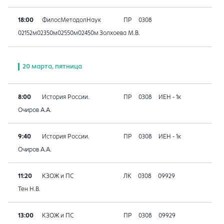
18:00
ФилосМетодолНаук
ПР
0308
02152м02350м02550м02450м
Золхоева М.В.
20 марта, пятница
8:00
История России.
ПР
0308
ИЕН - 1к
Очиров А.А.
9:40
История России.
ПР
0308
ИЕН - 1к
Очиров А.А.
11:20
КЗОЖ и ПС
ЛК
0308
09929
Тен Н.В.
13:00
КЗОЖ и ПС
ПР
0308
09929