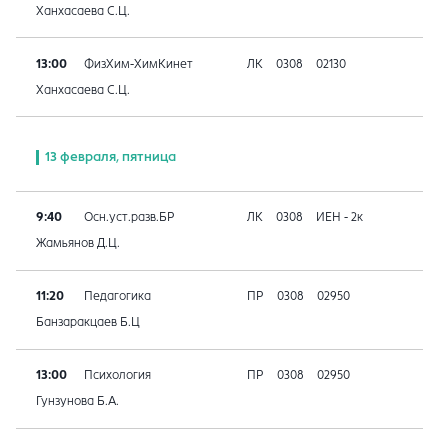
Ханхасаева С.Ц.
13:00
ФизХим-ХимКинет
ЛК
0308
02130
Ханхасаева С.Ц.
13 февраля, пятница
9:40
Осн.уст.разв.БР
ЛК
0308
ИЕН - 2к
Жамьянов Д.Ц.
11:20
Педагогика
ПР
0308
02950
Банзаракцаев Б.Ц
13:00
Психология
ПР
0308
02950
Гунзунова Б.А.