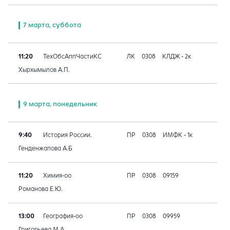
7 марта, суббота
11:20
ТехОбсАппЧастиКС
ЛК
0308
КЛДЖ - 2к
Хырхымылов А.П.
9 марта, понедельник
9:40
История России.
ПР
0308
ИМФК - 1к
Генденжапова А.Б
11:20
Химия-оо
ПР
0308
09159
Романова Е.Ю.
13:00
География-оо
ПР
0308
09959
Григорьева М.А.