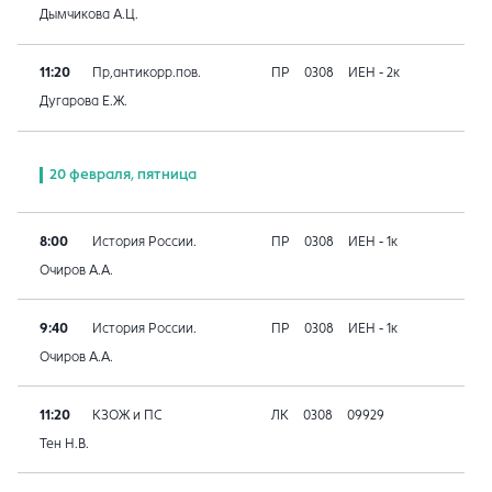
Дымчикова А.Ц.
11:20
Пр,антикорр.пов.
ПР
0308
ИЕН - 2к
Дугарова Е.Ж.
20 февраля, пятница
8:00
История России.
ПР
0308
ИЕН - 1к
Очиров А.А.
9:40
История России.
ПР
0308
ИЕН - 1к
Очиров А.А.
11:20
КЗОЖ и ПС
ЛК
0308
09929
Тен Н.В.