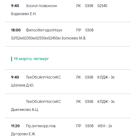
9:40
Зоолог.позвоночн
ЛК
0308
02540
Бадмаева Е.Н.
18:00
ФилосМетодолНаук
ПР
0308
02152м02350м02550м02450м
Золхоева М.В.
19 марта, четверг
9:40
ТехОбсАппЧастиКС
ЛК
0308
КЛДЖ - 3к
Шапеев Д.Ю.
ТехОбсАппЧастиКС
ЛК
0308
КЛДЖ - 3к
Дымчикова А.Ц.
11:20
Пр,антикорр.пов.
ПР
0308
ИЕН - 2к
Дугарова Е.Ж.