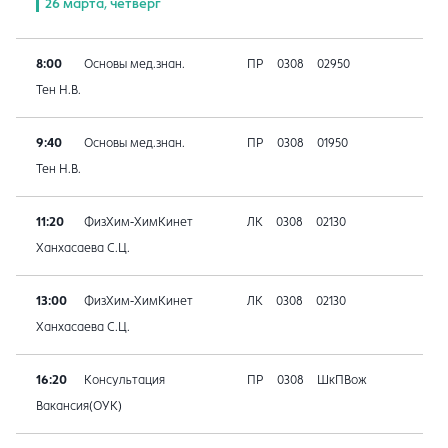
26 марта, четверг
8:00
Основы мед.знан.
ПР
0308
02950
Тен Н.В.
9:40
Основы мед.знан.
ПР
0308
01950
Тен Н.В.
11:20
ФизХим-ХимКинет
ЛК
0308
02130
Ханхасаева С.Ц.
13:00
ФизХим-ХимКинет
ЛК
0308
02130
Ханхасаева С.Ц.
16:20
Консультация
ПР
0308
ШкПВож
Вакансия(ОУК)