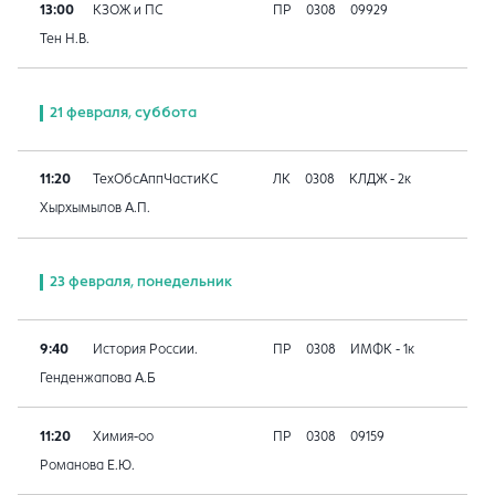
13:00
КЗОЖ и ПС
ПР
0308
09929
Тен Н.В.
21 февраля, суббота
11:20
ТехОбсАппЧастиКС
ЛК
0308
КЛДЖ - 2к
Хырхымылов А.П.
23 февраля, понедельник
9:40
История России.
ПР
0308
ИМФК - 1к
Генденжапова А.Б
11:20
Химия-оо
ПР
0308
09159
Романова Е.Ю.