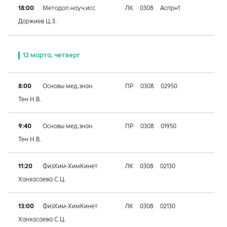
18:00
Методол.науч.исс
ЛК
0308
Аспрн1
Доржиев Ц.З.
12 марта, четверг
8:00
Основы мед.знан.
ПР
0308
02950
Тен Н.В.
9:40
Основы мед.знан.
ПР
0308
01950
Тен Н.В.
11:20
ФизХим-ХимКинет
ЛК
0308
02130
Ханхасаева С.Ц.
13:00
ФизХим-ХимКинет
ЛК
0308
02130
Ханхасаева С.Ц.