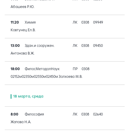
Абашеев Р.Ю.
11:20
Химия
ЛК
0308
09949
Ковтунец Ел.В.
13:00
Здан.и сооружен.
ЛК
0308
09450
Антонова В.Ж.
18:00
ФилосМетодолНаук
ПР
0308
02152м02350м02550м02450м
Золхоева М.В.
18 марта, среда
8:00
Философия
ЛК
0308
02640
Жапова Н.А.