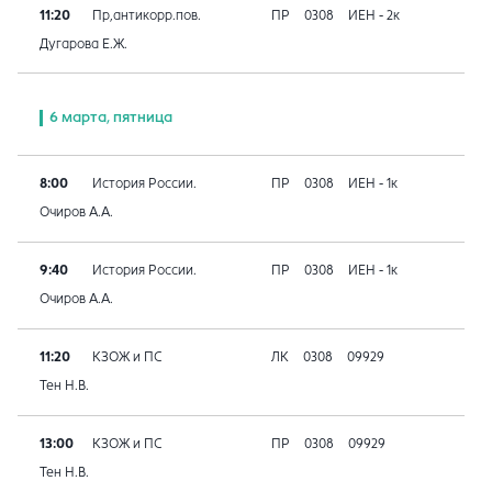
11:20
Пр,антикорр.пов.
ПР
0308
ИЕН - 2к
Дугарова Е.Ж.
6 марта, пятница
8:00
История России.
ПР
0308
ИЕН - 1к
Очиров А.А.
9:40
История России.
ПР
0308
ИЕН - 1к
Очиров А.А.
11:20
КЗОЖ и ПС
ЛК
0308
09929
Тен Н.В.
13:00
КЗОЖ и ПС
ПР
0308
09929
Тен Н.В.