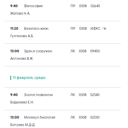
9:40
Философия
ПР
0308
02640
Жапова Н.А.
11:20
Безопасн.жизн.
ПР
0308
ИФКС - 1к
Гулгенова А.Б.
13:00
Здан.и сооружен.
ЛК
0308
09450
Антонова В.Ж.
11 февраля, среда
9:40
Зоолог.позвоночн
ЛК
0308
02540
Бадмаева Е.Н.
13:00
Молекул.биология
ЛК
0308
02530
Батуева М.Д-Д