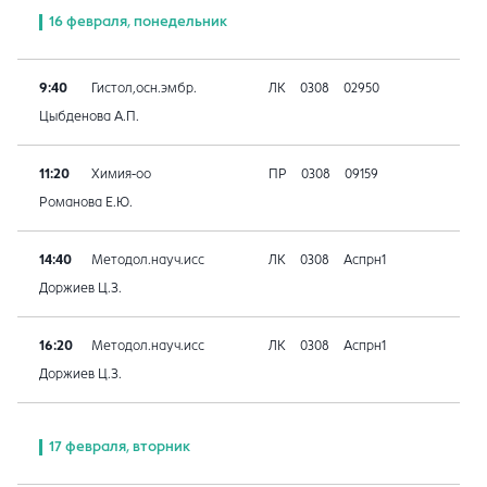
16 февраля, понедельник
9:40
Гистол,осн.эмбр.
ЛК
0308
02950
Цыбденова А.П.
11:20
Химия-оо
ПР
0308
09159
Романова Е.Ю.
14:40
Методол.науч.исс
ЛК
0308
Аспрн1
Доржиев Ц.З.
16:20
Методол.науч.исс
ЛК
0308
Аспрн1
Доржиев Ц.З.
17 февраля, вторник