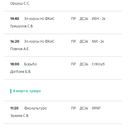
Оршуш С.С.
14:40
Эл.курсы по ФКиС
ПР
ДС26
ИЕН - 2к
Гришунов С.В.
16:20
Эл.курсы по ФКиС
ПР
ДС26
МИ - 2к
Павлов А.Е.
18:00
Борьба
ПР
ДС26
СпКлуб
Дагбаев Б.В.
4 марта, среда
11:20
Физ.культура
ПР
ДС26
09147
Эрхеев С.В.