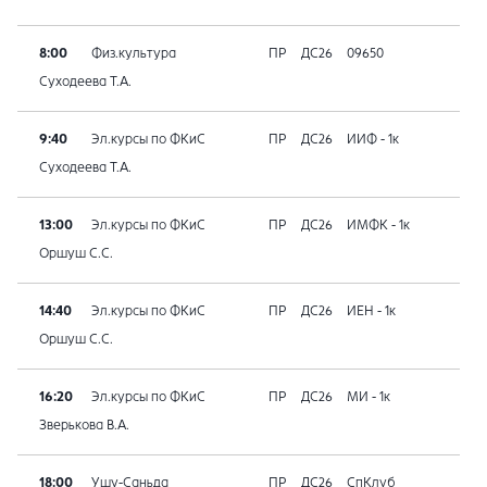
8:00
Физ.культура
ПР
ДС26
09650
Суходеева Т.А.
9:40
Эл.курсы по ФКиС
ПР
ДС26
ИИФ - 1к
Суходеева Т.А.
13:00
Эл.курсы по ФКиС
ПР
ДС26
ИМФК - 1к
Оршуш С.С.
14:40
Эл.курсы по ФКиС
ПР
ДС26
ИЕН - 1к
Оршуш С.С.
16:20
Эл.курсы по ФКиС
ПР
ДС26
МИ - 1к
Зверькова В.А.
18:00
Ушу-Саньда
ПР
ДС26
СпКлуб