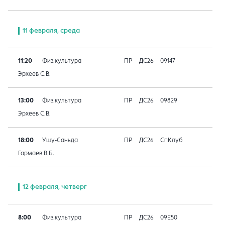
11 февраля, среда
11:20
Физ.культура
ПР
ДС26
09147
Эрхеев С.В.
13:00
Физ.культура
ПР
ДС26
09829
Эрхеев С.В.
18:00
Ушу-Саньда
ПР
ДС26
СпКлуб
Гармаев В.Б.
12 февраля, четверг
8:00
Физ.культура
ПР
ДС26
09E50