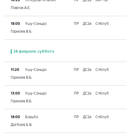
16:20
Эл.курсы по ФКиС
ПР
ДС26
МИ - 2к
Павлов А.Е.
18:00
Ушу-Саньда
ПР
ДС26
СпКлуб
Гармаев В.Б.
28 февраля, суббота
11:20
Ушу-Саньда
ПР
ДС26
СпКлуб
Гармаев В.Б.
13:00
Ушу-Саньда
ПР
ДС26
СпКлуб
Гармаев В.Б.
18:00
Борьба
ПР
ДС26
СпКлуб
Дагбаев Б.В.