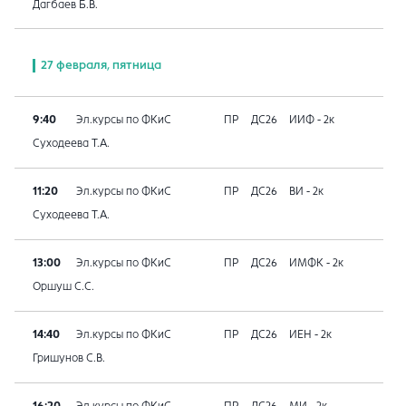
Дагбаев Б.В.
27 февраля, пятница
9:40
Эл.курсы по ФКиС
ПР
ДС26
ИИФ - 2к
Суходеева Т.А.
11:20
Эл.курсы по ФКиС
ПР
ДС26
ВИ - 2к
Суходеева Т.А.
13:00
Эл.курсы по ФКиС
ПР
ДС26
ИМФК - 2к
Оршуш С.С.
14:40
Эл.курсы по ФКиС
ПР
ДС26
ИЕН - 2к
Гришунов С.В.