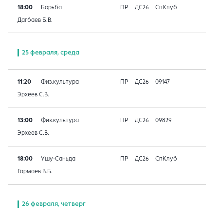
18:00
Борьба
ПР
ДС26
СпКлуб
Дагбаев Б.В.
25 февраля, среда
11:20
Физ.культура
ПР
ДС26
09147
Эрхеев С.В.
13:00
Физ.культура
ПР
ДС26
09829
Эрхеев С.В.
18:00
Ушу-Саньда
ПР
ДС26
СпКлуб
Гармаев В.Б.
26 февраля, четверг