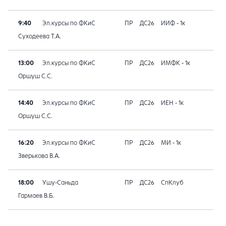
9:40
Эл.курсы по ФКиС
ПР
ДС26
ИИФ - 1к
Суходеева Т.А.
13:00
Эл.курсы по ФКиС
ПР
ДС26
ИМФК - 1к
Оршуш С.С.
14:40
Эл.курсы по ФКиС
ПР
ДС26
ИЕН - 1к
Оршуш С.С.
16:20
Эл.курсы по ФКиС
ПР
ДС26
МИ - 1к
Зверькова В.А.
18:00
Ушу-Саньда
ПР
ДС26
СпКлуб
Гармаев В.Б.