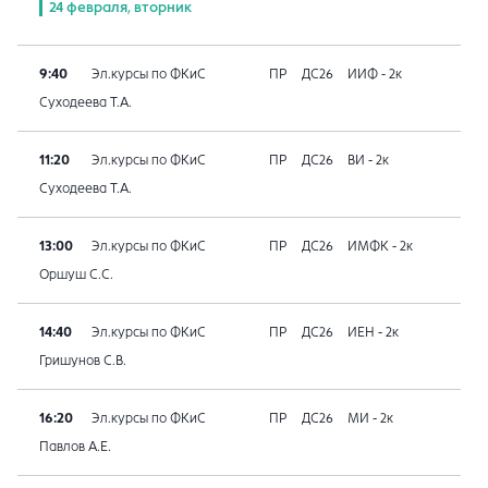
24 февраля, вторник
9:40
Эл.курсы по ФКиС
ПР
ДС26
ИИФ - 2к
Суходеева Т.А.
11:20
Эл.курсы по ФКиС
ПР
ДС26
ВИ - 2к
Суходеева Т.А.
13:00
Эл.курсы по ФКиС
ПР
ДС26
ИМФК - 2к
Оршуш С.С.
14:40
Эл.курсы по ФКиС
ПР
ДС26
ИЕН - 2к
Гришунов С.В.
16:20
Эл.курсы по ФКиС
ПР
ДС26
МИ - 2к
Павлов А.Е.