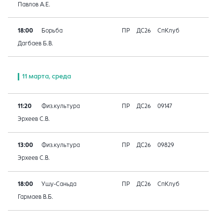
Павлов А.Е.
18:00
Борьба
ПР
ДС26
СпКлуб
Дагбаев Б.В.
11 марта, среда
11:20
Физ.культура
ПР
ДС26
09147
Эрхеев С.В.
13:00
Физ.культура
ПР
ДС26
09829
Эрхеев С.В.
18:00
Ушу-Саньда
ПР
ДС26
СпКлуб
Гармаев В.Б.