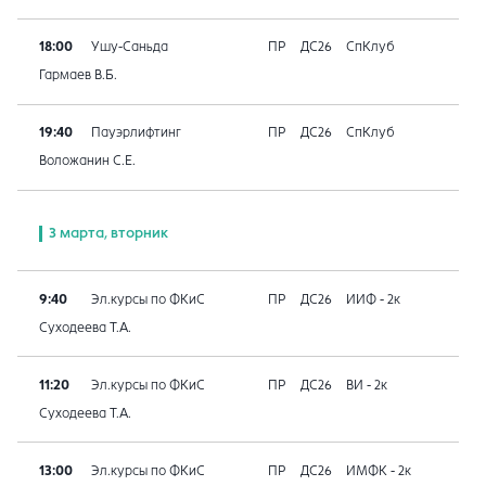
18:00
Ушу-Саньда
ПР
ДС26
СпКлуб
Гармаев В.Б.
19:40
Пауэрлифтинг
ПР
ДС26
СпКлуб
Воложанин С.Е.
3 марта, вторник
9:40
Эл.курсы по ФКиС
ПР
ДС26
ИИФ - 2к
Суходеева Т.А.
11:20
Эл.курсы по ФКиС
ПР
ДС26
ВИ - 2к
Суходеева Т.А.
13:00
Эл.курсы по ФКиС
ПР
ДС26
ИМФК - 2к