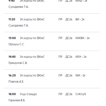
9:40
Эл.курсы по ФКиС
ПР
ДС26
ИИФ - 2к
Суходеева Т.А.
11:20
Эл.курсы по ФКиС
ПР
ДС26
ВИ - 2к
Суходеева Т.А.
13:00
Эл.курсы по ФКиС
ПР
ДС26
ИМФК - 2к
Оршуш С.С.
14:40
Эл.курсы по ФКиС
ПР
ДС26
ИЕН - 2к
Гришунов С.В.
16:20
Эл.курсы по ФКиС
ПР
ДС26
МИ - 2к
Павлов А.Е.
18:00
Ушу-Саньда
ПР
ДС26
СпКлуб
Гармаев В.Б.