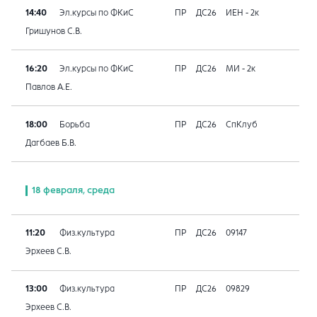
14:40
Эл.курсы по ФКиС
ПР
ДС26
ИЕН - 2к
Гришунов С.В.
16:20
Эл.курсы по ФКиС
ПР
ДС26
МИ - 2к
Павлов А.Е.
18:00
Борьба
ПР
ДС26
СпКлуб
Дагбаев Б.В.
18 февраля, среда
11:20
Физ.культура
ПР
ДС26
09147
Эрхеев С.В.
13:00
Физ.культура
ПР
ДС26
09829
Эрхеев С.В.