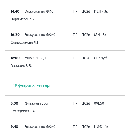
14:40
Эл.курсы по ФКС.
ПР
ДС26
ИЕН - 3к
Доржиева Р.В.
16:20
Эл.курсы по ФКиС
ПР
ДС26
МИ - 3к
Сордохонова Л.Г
18:00
Ушу-Саньда
ПР
ДС26
СпКлуб
Гармаев В.Б.
19 февраля, четверг
8:00
Физ.культура
ПР
ДС26
09E50
Суходеева Т.А.
9:40
Эл.курсы по ФКиС
ПР
ДС26
ИИФ - 1к