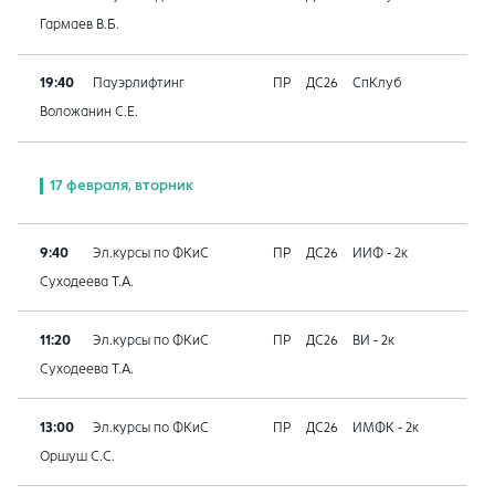
Гармаев В.Б.
19:40
Пауэрлифтинг
ПР
ДС26
СпКлуб
Воложанин С.Е.
17 февраля, вторник
9:40
Эл.курсы по ФКиС
ПР
ДС26
ИИФ - 2к
Суходеева Т.А.
11:20
Эл.курсы по ФКиС
ПР
ДС26
ВИ - 2к
Суходеева Т.А.
13:00
Эл.курсы по ФКиС
ПР
ДС26
ИМФК - 2к
Оршуш С.С.