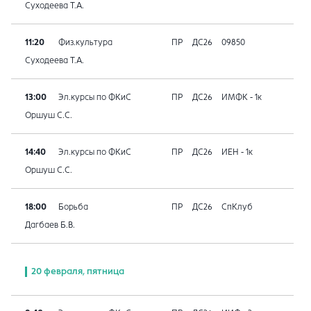
Суходеева Т.А.
11:20
Физ.культура
ПР
ДС26
09850
Суходеева Т.А.
13:00
Эл.курсы по ФКиС
ПР
ДС26
ИМФК - 1к
Оршуш С.С.
14:40
Эл.курсы по ФКиС
ПР
ДС26
ИЕН - 1к
Оршуш С.С.
18:00
Борьба
ПР
ДС26
СпКлуб
Дагбаев Б.В.
20 февраля, пятница