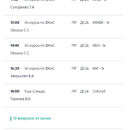
Суходеева Т.А.
13:00
Эл.курсы по ФКиС
ПР
ДС26
ИМФК - 1к
Оршуш С.С.
14:40
Эл.курсы по ФКиС
ПР
ДС26
ИЕН - 1к
Оршуш С.С.
16:20
Эл.курсы по ФКиС
ПР
ДС26
МИ - 1к
Зверькова В.А.
18:00
Ушу-Саньда
ПР
ДС26
СпКлуб
Гармаев В.Б.
10 февраля, вторник