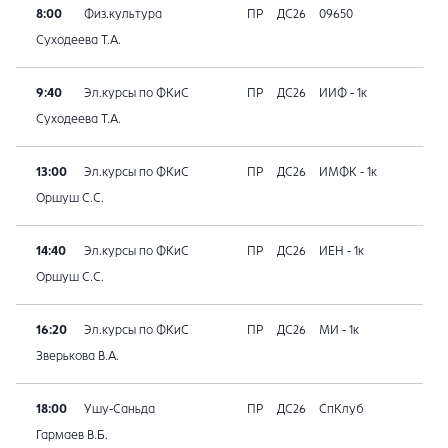
8:00
Физ.культура
ПР
ДС26
09650
Суходеева Т.А.
9:40
Эл.курсы по ФКиС
ПР
ДС26
ИИФ - 1к
Суходеева Т.А.
13:00
Эл.курсы по ФКиС
ПР
ДС26
ИМФК - 1к
Оршуш С.С.
14:40
Эл.курсы по ФКиС
ПР
ДС26
ИЕН - 1к
Оршуш С.С.
16:20
Эл.курсы по ФКиС
ПР
ДС26
МИ - 1к
Зверькова В.А.
18:00
Ушу-Саньда
ПР
ДС26
СпКлуб
Гармаев В.Б.