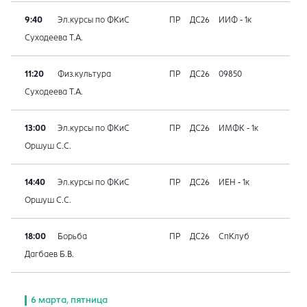
9:40
Эл.курсы по ФКиС
ПР
ДС26
ИИФ - 1к
Суходеева Т.А.
11:20
Физ.культура
ПР
ДС26
09850
Суходеева Т.А.
13:00
Эл.курсы по ФКиС
ПР
ДС26
ИМФК - 1к
Оршуш С.С.
14:40
Эл.курсы по ФКиС
ПР
ДС26
ИЕН - 1к
Оршуш С.С.
18:00
Борьба
ПР
ДС26
СпКлуб
Дагбаев Б.В.
6 марта, пятница