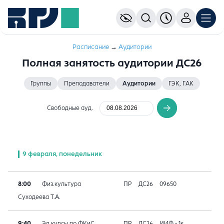
Расписание
→
Аудитории
Полная занятость аудитории ДС26
Группы
Преподаватели
Аудитории
ГЭК, ГАК
Свободные ауд.
9 февраля, понедельник
8:00
Физ.культура
ПР
ДС26
09650
Суходеева Т.А.
9:40
Эл.курсы по ФКиС
ПР
ДС26
ИИФ - 1к