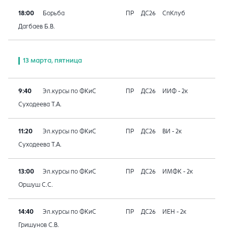
18:00
Борьба
ПР
ДС26
СпКлуб
Дагбаев Б.В.
13 марта, пятница
9:40
Эл.курсы по ФКиС
ПР
ДС26
ИИФ - 2к
Суходеева Т.А.
11:20
Эл.курсы по ФКиС
ПР
ДС26
ВИ - 2к
Суходеева Т.А.
13:00
Эл.курсы по ФКиС
ПР
ДС26
ИМФК - 2к
Оршуш С.С.
14:40
Эл.курсы по ФКиС
ПР
ДС26
ИЕН - 2к
Гришунов С.В.