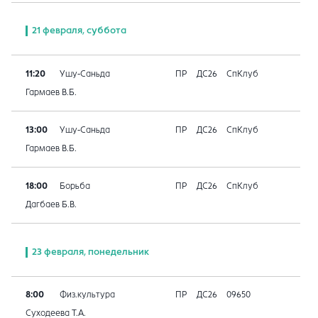
21 февраля, суббота
11:20
Ушу-Саньда
ПР
ДС26
СпКлуб
Гармаев В.Б.
13:00
Ушу-Саньда
ПР
ДС26
СпКлуб
Гармаев В.Б.
18:00
Борьба
ПР
ДС26
СпКлуб
Дагбаев Б.В.
23 февраля, понедельник
8:00
Физ.культура
ПР
ДС26
09650
Суходеева Т.А.