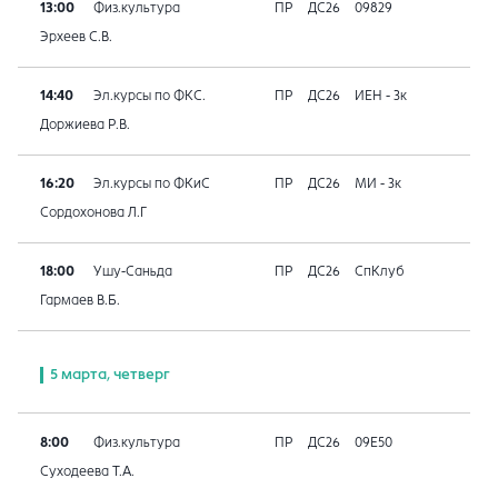
13:00
Физ.культура
ПР
ДС26
09829
Эрхеев С.В.
14:40
Эл.курсы по ФКС.
ПР
ДС26
ИЕН - 3к
Доржиева Р.В.
16:20
Эл.курсы по ФКиС
ПР
ДС26
МИ - 3к
Сордохонова Л.Г
18:00
Ушу-Саньда
ПР
ДС26
СпКлуб
Гармаев В.Б.
5 марта, четверг
8:00
Физ.культура
ПР
ДС26
09E50
Суходеева Т.А.