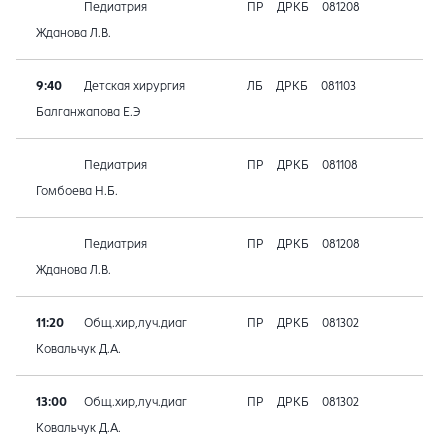
Педиатрия
ПР
ДРКБ
081208
Жданова Л.В.
9:40
Детская хирургия
ЛБ
ДРКБ
081103
Балганжапова Е.Э
Педиатрия
ПР
ДРКБ
081108
Гомбоева Н.Б.
Педиатрия
ПР
ДРКБ
081208
Жданова Л.В.
11:20
Общ.хир,луч.диаг
ПР
ДРКБ
081302
Ковальчук Д.А.
13:00
Общ.хир,луч.диаг
ПР
ДРКБ
081302
Ковальчук Д.А.