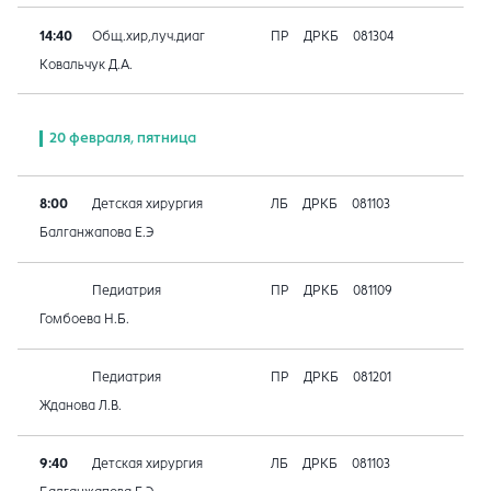
14:40
Общ.хир,луч.диаг
ПР
ДРКБ
081304
Ковальчук Д.А.
20 февраля, пятница
8:00
Детская хирургия
ЛБ
ДРКБ
081103
Балганжапова Е.Э
Педиатрия
ПР
ДРКБ
081109
Гомбоева Н.Б.
Педиатрия
ПР
ДРКБ
081201
Жданова Л.В.
9:40
Детская хирургия
ЛБ
ДРКБ
081103