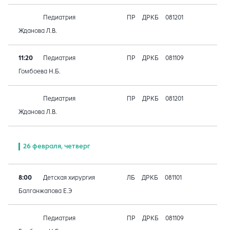
Педиатрия
ПР
ДРКБ
081201
Жданова Л.В.
11:20
Педиатрия
ПР
ДРКБ
081109
Гомбоева Н.Б.
Педиатрия
ПР
ДРКБ
081201
Жданова Л.В.
26 февраля, четверг
8:00
Детская хирургия
ЛБ
ДРКБ
081101
Балганжапова Е.Э
Педиатрия
ПР
ДРКБ
081109