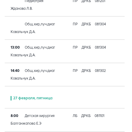
Педиатрия
ПР
ДРКБ
081201
Жданова Л.В.
Общ.хир,луч.диаг
ПР
ДРКБ
081304
Ковальчук Д.А.
13:00
Общ.хир,луч.диаг
ПР
ДРКБ
081304
Ковальчук Д.А.
14:40
Общ.хир,луч.диаг
ПР
ДРКБ
081302
Ковальчук Д.А.
27 февраля, пятница
8:00
Детская хирургия
ЛБ
ДРКБ
081101
Балганжапова Е.Э