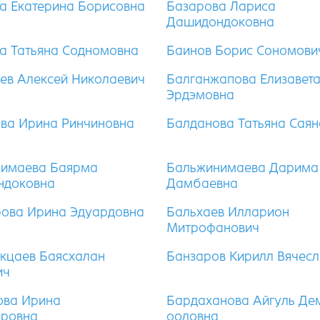
а Екатерина Борисовна
Базарова Лариса
Дашидондоковна
а Татьяна Содномовна
Баинов Борис Сономови
ев Алексей Николаевич
Балганжапова Елизавет
Эрдэмовна
ва Ирина Ринчиновна
Балданова Татьяна Саян
имаева Баярма
Бальжинимаева Дарима
ндоковна
Дамбаевна
ова Ирина Эдуардовна
Бальхаев Илларион
Митрофанович
кцаев Баясхалан
Банзаров Кирилл Вячес
ич
ова Ирина
Бардаханова Айгуль Де
ировна
ооловна