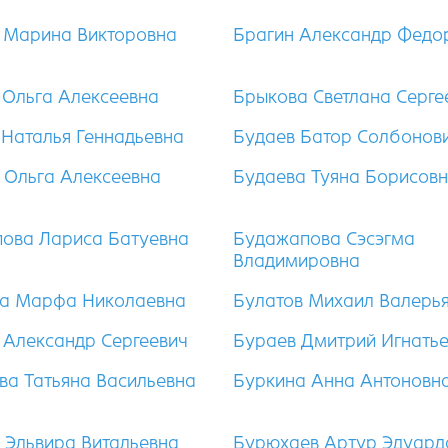
 Марина Викторовна
Брагин Александр Федо
 Ольга Алексеевна
Брыкова Светлана Серге
 Наталья Геннадьевна
Будаев Батор Солбонов
 Ольга Алексеевна
Будаева Туяна Борисов
ова Лариса Батуевна
Будажапова Сэсэгма
Владимировна
а Марфа Николаевна
Булатов Михаил Валерь
 Александр Сергеевич
Бураев Дмитрий Игнать
ва Татьяна Васильевна
Буркина Анна Антоновн
 Эльвира Витальевна
Бурюхаев Артур Эдуард