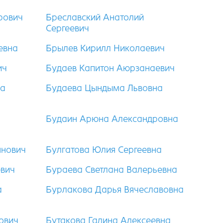
рович
Бреславский Анатолий
Сергеевич
евна
Брылев Кирилл Николаевич
ич
Будаев Капитон Аюрзанаевич
на
Будаева Цындыма Львовна
Будаин Арюна Александровна
янович
Булгатова Юлия Сергеевна
евич
Бураева Светлана Валерьевна
а
Бурлакова Дарья Вячеславовна
ович
Бутакова Галина Алексеевна