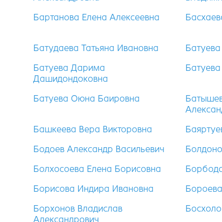
Бартанова Елена Алексеевна
Басхаев
Батудаева Татьяна Ивановна
Батуева
Батуева Дарима
Батуева
Дашидондоковна
Батуева Оюна Баировна
Батышев
Алексан
Башкеева Вера Викторовна
Баяртуе
Бодоев Александр Васильевич
Болдоно
Болхосоева Елена Борисовна
Борбодо
Борисова Индира Ивановна
Бороева
Борхонов Владислав
Босхоло
Александрович