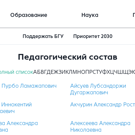
Образование
Наука
Поддержать БГУ
Приоритет 2030
Педагогический состав
олный список
А
Б
В
Г
Д
Е
Ж
З
И
К
Л
М
Н
О
П
Р
С
Т
У
Ф
Х
Ц
Ч
Ш
Щ
Э
 Пурбо Ламажапович
Айсуев Лубсандоржи
Дугаржапович
 Иннокентий
Акчурин Александр Рос
аевич
ва Александра
Алексеева Александра
вна
Николаевна