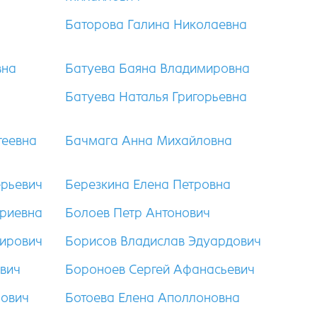
Баторова Галина Николаевна
вна
Батуева Баяна Владимировна
Батуева Наталья Григорьевна
геевна
Бачмага Анна Михайловна
ерьевич
Березкина Елена Петровна
триевна
Болоев Петр Антонович
ирович
Борисов Владислав Эдуардович
вич
Бороноев Сергей Афанасьевич
нович
Ботоева Елена Аполлоновна