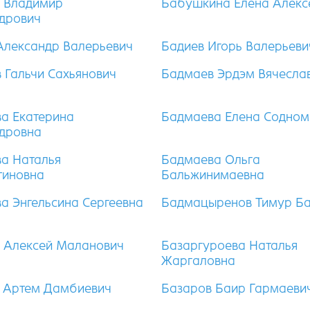
 Владимир
Бабушкина Елена Алекс
дрович
Александр Валерьевич
Бадиев Игорь Валерьеви
 Гальчи Сахьянович
Бадмаев Эрдэм Вячесла
а Екатерина
Бадмаева Елена Содном
дровна
а Наталья
Бадмаева Ольга
тиновна
Бальжинимаевна
а Энгельсина Сергеевна
Бадмацыренов Тимур Ба
 Алексей Маланович
Базаргуроева Наталья
Жаргаловна
 Артем Дамбиевич
Базаров Баир Гармаеви