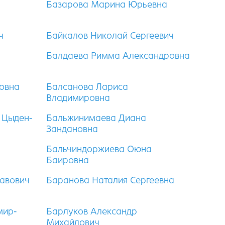
Базарова Марина Юрьевна
ч
Байкалов Николай Сергеевич
а
Балдаева Римма Александровна
овна
Балсанова Лариса
Владимировна
 Цыден-
Бальжинимаева Диана
Зандановна
Бальчиндоржиева Оюна
Баировна
лавович
Баранова Наталия Сергеевна
мир-
Барлуков Александр
Михайлович