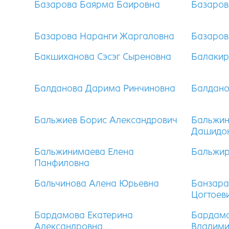
Базарова Баярма Баировна
Базаров
Базарова Наранги Жаргаловна
Базаров
Бакшиханова Сэсэг Сыреновна
Балакир
Балданова Дарима Ринчиновна
Балдано
Бальжиев Борис Александрович
Бальжин
Дашидо
Бальжинимаева Елена
Бальжир
Панфиловна
Бальчинова Алена Юрьевна
Банзара
Цогтоев
Бардамова Екатерина
Бардам
Александровна
Владим