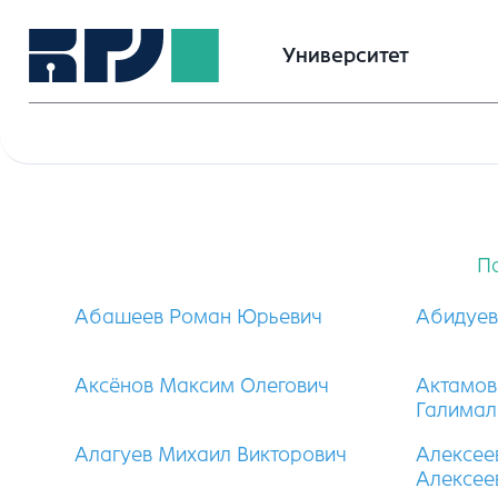
Университет
П
Абашеев Роман Юрьевич
Абидуев
Аксёнов Максим Олегович
Актамов
Галимал
Алагуев Михаил Викторович
Алексее
Алексее