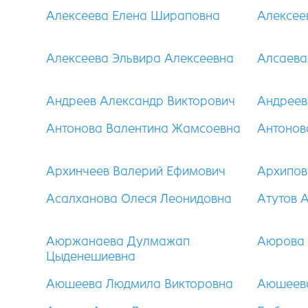
Алексеева Елена Шираповна
Алексее
Алексеева Эльвира Алексеевна
Алсаева
Андреев Александр Викторович
Андреев
Антонова Валентина Жамсоевна
Антонов
Архинчеев Валерий Ефимович
Архипов
Асалханова Олеся Леонидовна
Атутов 
Аюржанаева Дулмажап
Аюрова
Цыденешиевна
Аюшеева Людмила Викторовна
Аюшеева