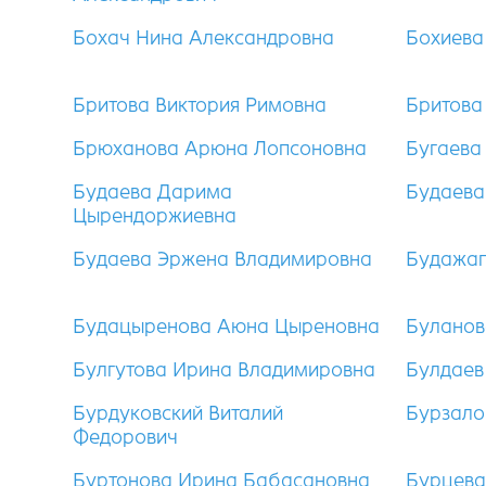
Бохач Нина Александровна
Бохиева
Бритова Виктория Римовна
Бритова
Брюханова Арюна Лопсоновна
Бугаева
Будаева Дарима
Будаева
Цырендоржиевна
Будаева Эржена Владимировна
Будажап
Будацыренова Аюна Цыреновна
Буланов
Булгутова Ирина Владимировна
Булдаев
Бурдуковский Виталий
Бурзало
Федорович
Буртонова Ирина Бабасановна
Бурцева