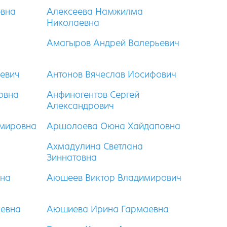
евна
Алексеева Намжилма
Николаевна
Амагыров Андрей Валерьевич
евич
Антонов Вячеслав Иосифович
овна
Анфиногентов Сергей
Александрович
имировна
Аршолоева Оюна Хайдаповна
Ахмадулина Светлана
Зиннатовна
на
Аюшеев Виктор Владимирович
аевна
Аюшиева Ирина Гармаевна