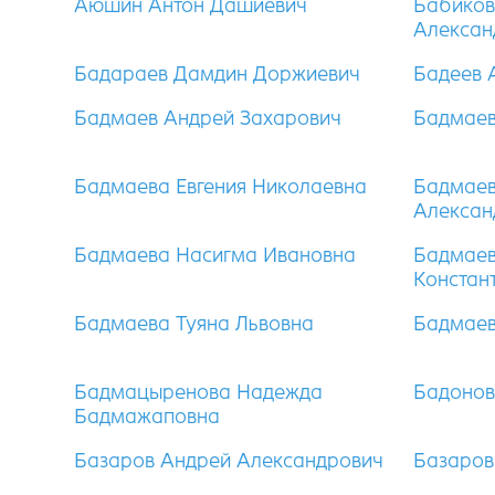
Аюшин Антон Дашиевич
Бабиков
Алексан
Бадараев Дамдин Доржиевич
Бадеев 
Бадмаев Андрей Захарович
Бадмаев
Бадмаева Евгения Николаевна
Бадмаев
Алексан
Бадмаева Насигма Ивановна
Бадмаев
Констан
Бадмаева Туяна Львовна
Бадмаев
Бадмацыренова Надежда
Бадонов
Бадмажаповна
Базаров Андрей Александрович
Базаров