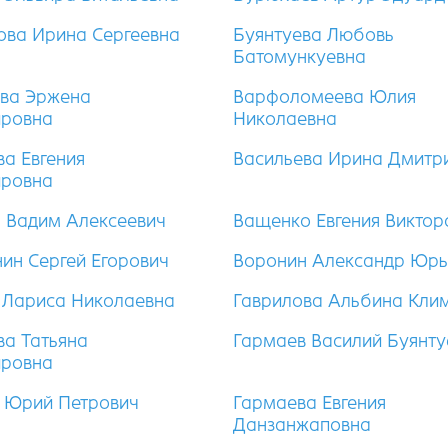
ова Ирина Сергеевна
Буянтуева Любовь
Батомункуевна
ва Эржена
Варфоломеева Юлия
ировна
Николаевна
ва Евгения
Васильева Ирина Дмитр
ировна
 Вадим Алексеевич
Ващенко Евгения Виктор
ин Сергей Егорович
Воронин Александр Юрь
 Лариса Николаевна
Гаврилова Альбина Кли
ва Татьяна
Гармаев Василий Буянту
ировна
 Юрий Петрович
Гармаева Евгения
Данзанжаповна