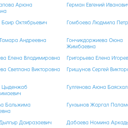
апова Арюна
Герман Евгений Иванови
вна
 Баир Октябрьевич
Гомбоева Людмила Пет
 Тамара Андреевна
Гончикдоржиева Оюна
Жимбаевна
ева Елена Владимировна
Григорьева Елена Игоре
ева Светлана Викторовна
Гришунов Сергей Виктор
в Цыденжаб
Гулгенова Аюна Баясха
нимаевич
ва Бальжима
Гунзынов Жаргал Палам
евна
Дылгыр Даиразаевич
Дабаева Номина Аркад