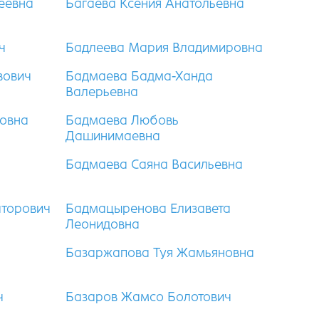
еевна
Багаева Ксения Анатольевна
ч
Бадлеева Мария Владимировна
вович
Бадмаева Бадма-Ханда
Валерьевна
овна
Бадмаева Любовь
Дашинимаевна
Бадмаева Саяна Васильевна
торович
Бадмацыренова Елизавета
Леонидовна
Базаржапова Туя Жамьяновна
ч
Базаров Жамсо Болотович