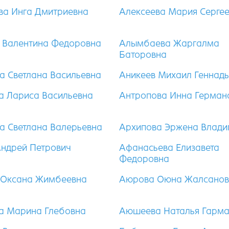
ва Инга Дмитриевна
Алексеева Мария Серге
 Валентина Федоровна
Алымбаева Жаргалма
Баторовна
а Светлана Васильевна
Аникеев Михаил Геннадь
а Лариса Васильевна
Антропова Инна Герман
а Светлана Валерьевна
Архипова Эржена Влад
Андрей Петрович
Афанасьева Елизавета
Федоровна
 Оксана Жимбеевна
Аюрова Оюна Жалсанов
 Марина Глебовна
Аюшеева Наталья Гарм