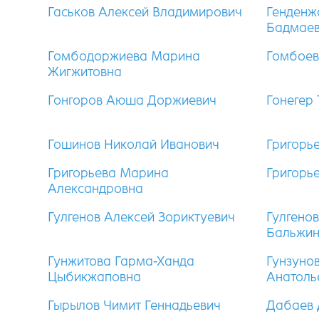
Гаськов Алексей Владимирович
Генденж
Бадмае
Гомбодоржиева Марина
Гомбоев
Жигжитовна
Гонгоров Аюша Доржиевич
Гонегер
Гошинов Николай Иванович
Григорь
Григорьева Марина
Григорь
Александровна
Гулгенов Алексей Зориктуевич
Гулгено
Бальжи
Гунжитова Гарма-Ханда
Гунзуно
Цыбикжаповна
Анатоль
Гырылов Чимит Геннадьевич
Дабаев 