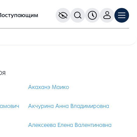
Поступающим
Ю
Я
Акаханэ Маико
тамович
Акчурина Анна Владимировна
Алексеева Елена Валентиновна