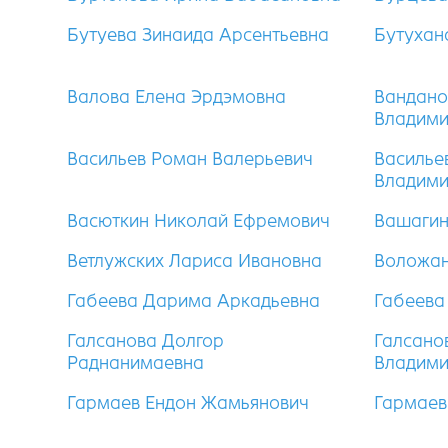
Бутуева Зинаида Арсентьевна
Бутухан
Валова Елена Эрдэмовна
Вандано
Владим
Васильев Роман Валерьевич
Василье
Владим
Васюткин Николай Ефремович
Вашагин
Ветлужских Лариса Ивановна
Воложан
Габеева Дарима Аркадьевна
Габеева
Галсанова Долгор
Галсано
Раднанимаевна
Владим
Гармаев Ендон Жамьянович
Гармаев