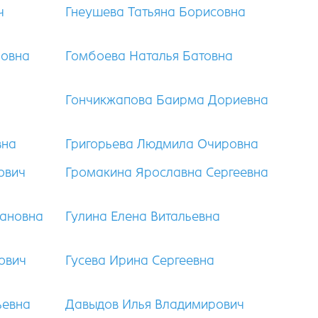
ч
Гнеушева Татьяна Борисовна
ровна
Гомбоева Наталья Батовна
Гончикжапова Баирма Дориевна
вна
Григорьева Людмила Очировна
ович
Громакина Ярославна Сергеевна
лановна
Гулина Елена Витальевна
ович
Гусева Ирина Сергеевна
ьевна
Давыдов Илья Владимирович