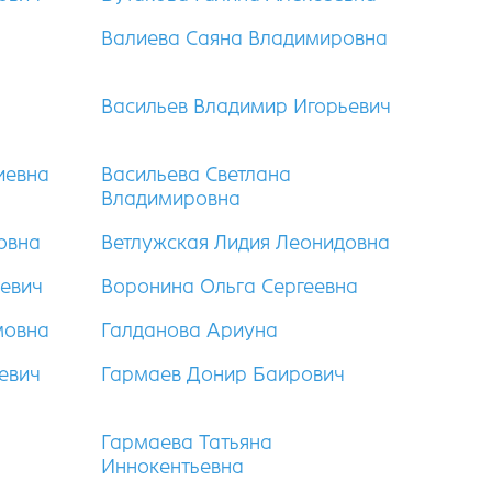
Валиева Саяна Владимировна
Васильев Владимир Игорьевич
иевна
Васильева Светлана
Владимировна
овна
Ветлужская Лидия Леонидовна
евич
Воронина Ольга Сергеевна
мовна
Галданова Ариуна
евич
Гармаев Донир Баирович
Гармаева Татьяна
Иннокентьевна