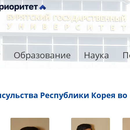
т
Образование
Наука
П
нсульства Республики Корея во 