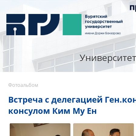
Университе
Фотоальбом
Встреча с делегацией Ген.ко
консулом Ким Му Ен