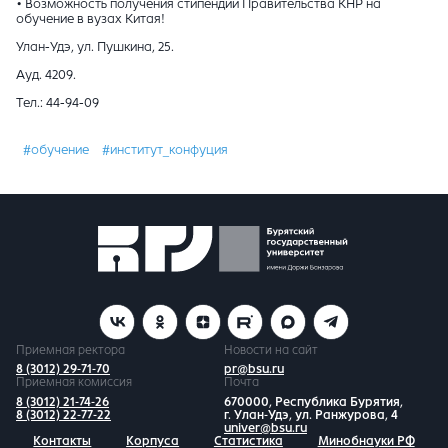
• Возможность получения стипендии Правительства КНР на
обучение в вузах Китая!
Улан-Удэ, ул. Пушкина, 25.
Ауд. 4209.
Тел.: 44-94-09
#обучение
#институт_конфуция
Приемная ректора
Новости на сайт
8 (3012) 29-71-70
pr@bsu.ru
Приемная комиссия
Почта
8 (3012) 21-74-26
670000, Республика Бурятия,
8 (3012) 22-77-22
г. Улан-Удэ, ул. Ранжурова, 4
univer@bsu.ru
Контакты
Корпуса
Статистика
Минобнауки РФ