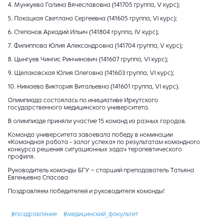
4. Мункуева Галина Вячеславовна (141705 группа, V курс);
5. Покацкая Светлана Сергеевна (141605 группа, VI курс);
6. Степанов Аркадий Ильич (141804 группа, IV курс);
7. Филиппова Юлия Александровна (141704 группа, V курс);
8. Цынгуев Чингис Ринчинович (141607 группа, VI курс);
9. Щелаковская Юлия Олеговна (141603 группа, VI курс);
10. Нимаева Виктория Витальевна (141601 группа, VI курс).
Олимпиада состоялась по инициативе Иркутского
государственного медицинского университета.
В олимпиаде приняли участие 15 команд из разных городов.
Команда университета завоевала победу в номинации
«Командная работа - залог успеха» по результатам командного
конкурса решения ситуационных задач терапевтического
профиля.
Руководитель команды БГУ – старший преподаватель Татьяна
Евгеньевна Спасова
Поздравляем победителей и руководителя команды!
#поздравление
#медицинский_факультет