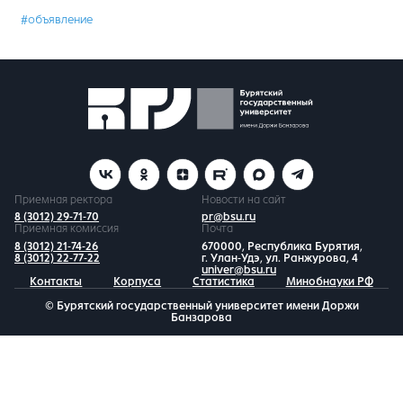
#объявление
Приемная ректора
Новости на сайт
8 (3012) 29-71-70
pr@bsu.ru
Приемная комиссия
Почта
8 (3012) 21-74-26
670000, Республика Бурятия,
8 (3012) 22-77-22
г. Улан-Удэ, ул. Ранжурова, 4
univer@bsu.ru
Контакты
Корпуса
Статистика
Минобнауки РФ
© Бурятский государственный университет имени Доржи
Банзарова