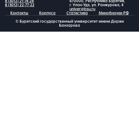
8 (3012) 21-74-26
670000, Республика Бурятия,
8 (3012) 22-77-22
г. Улан-Удэ, ул. Ранжурова, 4
univer@bsu.ru
Контакты
Корпуса
Статистика
Минобнауки РФ
© Бурятский государственный университет имени Доржи
Банзарова