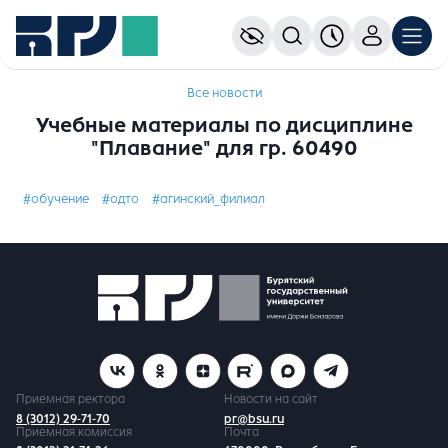
Все новости
Учебные материалы по дисциплине
"Плавание" для гр. 60490
#обучение
#одто
#агинский_филиал
Приемная ректора
Новости на сайт
8 (3012) 29-71-70
pr@bsu.ru
Приемная комиссия
Почта