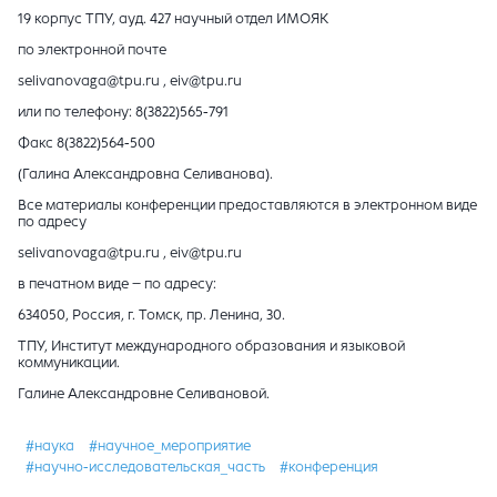
19 корпус ТПУ, ауд. 427 научный отдел ИМОЯК
по электронной почте
selivanovaga@tpu.ru , eiv@tpu.ru
или по телефону: 8(3822)565-791
Факс 8(3822)564-500
(Галина Александровна Селиванова).
Все материалы конференции предоставляются в электронном виде
по адресу
selivanovaga@tpu.ru , eiv@tpu.ru
в печатном виде – по адресу:
634050, Россия, г. Томск, пр. Ленина, 30.
ТПУ, Институт международного образования и языковой
коммуникации.
Галине Александровне Селивановой.
#наука
#научное_мероприятие
#научно-исследовательская_часть
#конференция