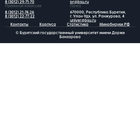
8 (3012) 29-71-70
pr@bsu.ru
Приемная комиссия
Почта
8 (3012) 21-74-26
670000, Республика Бурятия,
8 (3012) 22-77-22
г. Улан-Удэ, ул. Ранжурова, 4
univer@bsu.ru
Контакты
Корпуса
Статистика
Минобнауки РФ
© Бурятский государственный университет имени Доржи
Банзарова