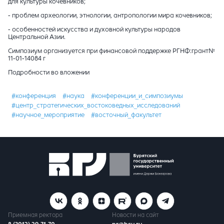
для культуры кочевников;
- проблем археологии, этнологии, антропологии мира кочевников;
- особенностей искусства и духовной культуры народов
Центральной Азии.
Симпозиум организуется при финансовой поддержке РГНФ:грант№
11-01-14084 г
Подробности во вложении
#конференция
#наука
#конференции_и_симпозиумы
#центр_стратегических_востоковедных_исследований
#научное_мероприятие
#восточный_факультет
Приемная ректора
Новости на сайт