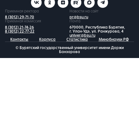
Приемная ректора
Новости на сайт
8 (3012) 29-71-70
pr@bsu.ru
Приемная комиссия
Почта
8 (3012) 21-74-26
670000, Республика Бурятия,
8 (3012) 22-77-22
г. Улан-Удэ, ул. Ранжурова, 4
univer@bsu.ru
Контакты
Корпуса
Статистика
Минобнауки РФ
© Бурятский государственный университет имени Доржи
Банзарова