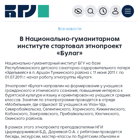
Все новости
В Национально-гуманитарном
институте стартовал этнопроект
«Булаг»
Национально-гуманитарный институт БГУ на базе
Республиканского детского санаторно-оздоровительного лагеря
«Эдельвейс» в п. Аршан Тункинского района с 11 июня 2011 г. по
01.07.2011 г. начал работу этногруппы «Булаг».
Этнопроект «Булаг» направлен на формирование у учащихся
гражданского и этнического сознания, повышение интереса к
бурятской культуре и языку и ориентирован на учащихся средних
классов. Занятия по этнопрограмме проводятся в отряде
«Мобильные», где отдыхают 32 учащихся из Улан-Удэ,
Северобайкальска, Селенгинского, Хоринского, Кижингинского,
Кабанского, Заиграевского, Прибайкальского, Кяхтинского,
Окинского районов.
В рамках этого этнопроекта преподавателями НГИ
Цырендоржиевой Б.Д., Дареевой О.А. с ребятами проводятся
беседы, экскурсии, мастер-классы по бурятским обычаям и