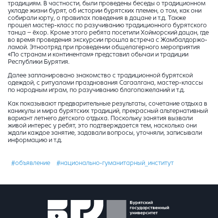
традициям. В частности, были проведены беседы о традиционном
укладе жизни бурят, об истории бурятских племен, о том, как они
собирали юрту, о правилах поведения в дацане и т.д. Также
прошел мастер-класс по разучиванию традиционного бурятского
танца – ёхор. Кроме этого ребята посетили Хойморский дацан, где
во время проведения экскурсии прошла встреча с Жамбалдоржо-
ламой. Этноотряд при проведении общелагерного мероприятия
«По странам и континентам» представил обычаи и традиции
Республики Бурятия.
Далее запланировано знакомство с традиционной бурятской
одеждой, с ритуалами празднования Сагаалгана, мастер-классы
по народным играм, по разучиванию благопожеланий и т.д.
Как показывают предварительные результаты, сочетание отдыха в
каникулы и мира бурятских традиций, прекрасный альтернативный
вариант летнего детского отдыха. Поскольку занятия вызвали
живой интерес у ребят, это подтверждается тем, насколько они
ждали каждое занятие, задавали вопросы, уточняли, записывали
информацию и т.д.
#объявление
#национально-гуманитарный_институт