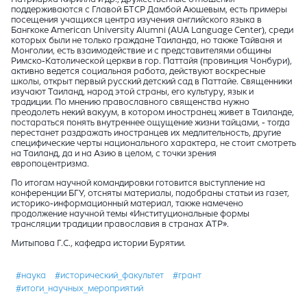
поддерживаются с Главой БТСР Дамбой Аюшевым, есть примеры
посещения учащихся центра изучения английского языка в
Бангкоке American University Alumni (AUA Language Center), среди
которых были не только граждане Таиланда, но также Тайваня и
Монголии, есть взаимодействие и с представителями общины
Римско-Католической церкви в гор. Паттайя (провинция Чонбури),
активно ведется социальная работа, действуют воскресные
школы, открыт первый русский детский сад в Паттайе. Священники
изучают Таиланд, народ этой страны, его культуру, язык и
традиции. По мнению православного священства нужно
преодолеть некий вакуум, в котором иностранец живет в Таиланде,
постараться понять внутреннее ощущение жизни тайцами, - тогда
перестанет раздражать иностранцев их медлительность, другие
специфические черты национального характера, не стоит смотреть
на Таиланд, да и на Азию в целом, с точки зрения
европоцентризма.
По итогам научной командировки готовится выступление на
конференции БГУ, отсняты материалы, подобраны статьи из газет,
историко-информационный материал, также намечено
продолжение научной темы «Институциональные формы
трансляции традиции православия в странах АТР».
Митыпова Г.С., кафедра истории Бурятии.
#наука
#исторический_факультет
#грант
#итоги_научных_мероприятий