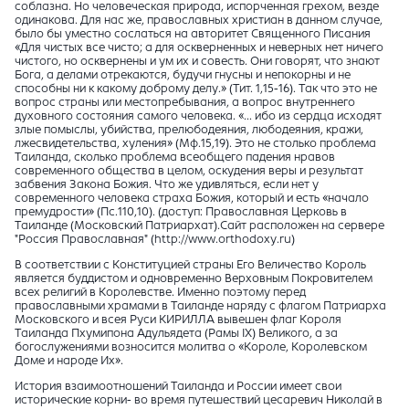
соблазна. Но человеческая природа, испорченная грехом, везде
одинакова. Для нас же, православных христиан в данном случае,
было бы уместно сослаться на авторитет Священного Писания
«Для чистых все чисто; а для оскверненных и неверных нет ничего
чистого, но осквернены и ум их и совесть. Они говорят, что знают
Бога, а делами отрекаются, будучи гнусны и непокорны и не
способны ни к какому доброму делу.» (Тит. 1,15-16). Так что это не
вопрос страны или местопребывания, а вопрос внутреннего
духовного состояния самого человека. «... ибо из сердца исходят
злые помыслы, убийства, прелюбодеяния, любодеяния, кражи,
лжесвидетельства, хуления» (Мф.15,19). Это не столько проблема
Таиланда, сколько проблема всеобщего падения нравов
современного общества в целом, оскудения веры и результат
забвения Закона Божия. Что же удивляться, если нет у
современного человека страха Божия, который и есть «начало
премудрости» (Пс.110,10). (доступ: Православная Церковь в
Таиланде (Московский Патриархат).Сайт расположен на сервере
"Россия Православная" (http://www.orthodoxy.ru)
В соответствии с Конституцией страны Его Величество Король
является буддистом и одновременно Верховным Покровителем
всех религий в Королевстве. Именно поэтому перед
православными храмами в Таиланде наряду с флагом Патриарха
Московского и всея Руси КИРИЛЛА вывешен флаг Короля
Таиланда Пхумипона Адульядета (Рамы IX) Великого, а за
богослужениями возносится молитва о «Короле, Королевском
Доме и народе Их».
История взаимоотношений Таиланда и России имеет свои
исторические корни- во время путешествий цесаревич Николай в