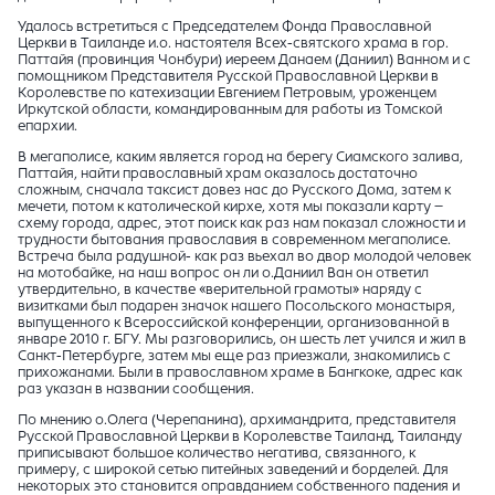
Удалось встретиться с Председателем Фонда Православной
Церкви в Таиланде и.о. настоятеля Всех-святского храма в гор.
Паттайя (провинция Чонбури) иереем Данаем (Даниил) Ванном и с
помощником Представителя Русской Православной Церкви в
Королевстве по катехизации Евгением Петровым, уроженцем
Иркутской области, командированным для работы из Томской
епархии.
В мегаполисе, каким является город на берегу Сиамского залива,
Паттайя, найти православный храм оказалось достаточно
сложным, сначала таксист довез нас до Русского Дома, затем к
мечети, потом к католической кирхе, хотя мы показали карту –
схему города, адрес, этот поиск как раз нам показал сложности и
трудности бытования православия в современном мегаполисе.
Встреча была радушной- как раз вьехал во двор молодой человек
на мотобайке, на наш вопрос он ли о.Даниил Ван он ответил
утвердительно, в качестве «верительной грамоты» наряду с
визитками был подарен значок нашего Посольского монастыря,
выпущенного к Всероссийской конференции, организованной в
январе 2010 г. БГУ. Мы разговорились, он шесть лет учился и жил в
Санкт-Петербурге, затем мы еще раз приезжали, знакомились с
прихожанами. Были в православном храме в Бангкоке, адрес как
раз указан в названии сообщения.
По мнению о.Олега (Черепанина), архимандрита, представителя
Русской Православной Церкви в Королевстве Таиланд, Таиланду
приписывают большое количество негатива, связанного, к
примеру, с широкой сетью питейных заведений и борделей. Для
некоторых это становится оправданием собственного падения и