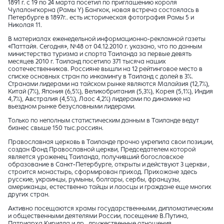
1891 г. с 19 по 24 марта посетил по приглашению короля
Чулалонгкорна (Рамы Y) Бангкок, новая встреча состоялась в
Петербурге в 1897г.. есть историческая фотография Рамы 5 и
Николая 11.
В материалах еженедельной информационно-рекламной газеты
«Паттайя. Сегодня», №48 от 04.12.2010 г. указано, что по данным
министерства туризма и спорта Таиланда за первые девять
месяцев 2010 г. Таиланд посетило 371 тысяча наших
соотечественников. Россияне вышли на 12 рейтинговое место в
списке основных стран по инкамингу в Таиланд с долей в 3%.
Странами лидерами на тайском рынке являются Малайзия (12,7%),
Китай (7%), Япония (6,5%), Великобритания (5,3%), Корея (5,1%), Индия
4,7%), Австралия (4,5%), Лаос 4,2%) лидерами по динамике на
вьездном рынке безусловными лидерами.
Только по неполным статистическим данным в Таиланде ведут
бизнес свыше 150 тыс.россиян.
Православная церковь в Таиланде прочно укрепила свои позиции,
создан Фонд Православной церкви, Председателем которой
является уроженец Таиланда, получивший богословское
образование в Санкт-Петербурге, открыты и действуют 3 церкви ,
строится монастырь, сформирован приход. Прихожане здесь
русские, украинцы, румыны, болгары, сербы, французы,
американцы, естественно тайцы и лаосцы и граждане еще многих
других стран.
Активно посещаются храмы государственными, дипломатическим
и общественными деятелями России, посещение В.Путина,
Патриарха Кирилла и др., дружественные отношения