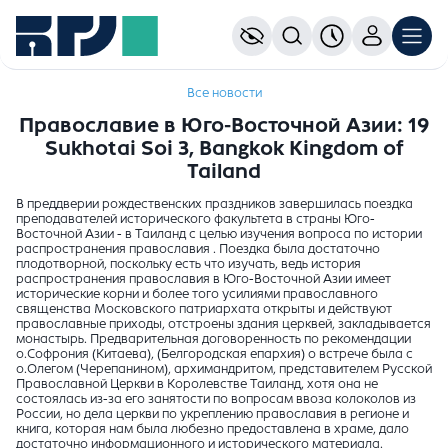
Все новости
Православие в Юго-Восточной Азии: 19
Sukhotai Soi 3, Bangkok Kingdom of
Tailand
В преддверии рождественских праздников завершилась поездка
преподавателей исторического факультета в страны Юго-
Восточной Азии - в Таиланд с целью изучения вопроса по истории
распространения православия . Поездка была достаточно
плодотворной, поскольку есть что изучать, ведь история
распространения православия в Юго-Восточной Азии имеет
исторические корни и более того усилиями православного
священства Московского патриархата открыты и действуют
православные приходы, отстроены здания церквей, закладывается
монастырь. Предварительная договоренность по рекомендации
о.Софрония (Китаева), (Белгородская епархия) о встрече была с
о.Олегом (Черепанином), архимандритом, представителем Русской
Православной Церкви в Королевстве Таиланд, хотя она не
состоялась из-за его занятости по вопросам ввоза колоколов из
России, но дела церкви по укреплению православия в регионе и
книга, которая нам была любезно предоставлена в храме, дало
достаточно информационного и исторического материала.