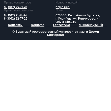
Приемная ректора
Новости на сайт
8 (3012) 29-71-70
pr@bsu.ru
Приемная комиссия
Почта
8 (3012) 21-74-26
670000, Республика Бурятия,
8 (3012) 22-77-22
г. Улан-Удэ, ул. Ранжурова, 4
univer@bsu.ru
Контакты
Корпуса
Статистика
Минобнауки РФ
© Бурятский государственный университет имени Доржи
Банзарова