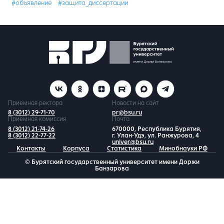
#объявление
#защита_диссертации
Приемная ректора
Новости на сайт
8 (3012) 29-71-70
pr@bsu.ru
Приемная комиссия
Почта
8 (3012) 21-74-26
670000, Республика Бурятия,
8 (3012) 22-77-22
г. Улан-Удэ, ул. Ранжурова, 4
univer@bsu.ru
Контакты
Корпуса
Статистика
Минобнауки РФ
© Бурятский государственный университет имени Доржи
Банзарова