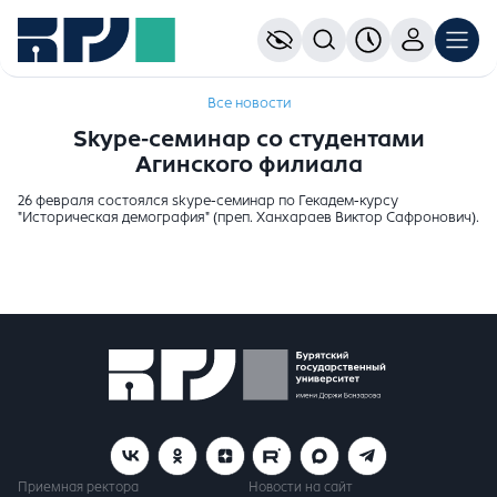
Все новости
Skype-семинар со студентами
Агинского филиала
26 февраля состоялся skype-семинар по Гекадем-курсу
"Историческая демография" (преп. Ханхараев Виктор Сафронович).
Приемная ректора
Новости на сайт