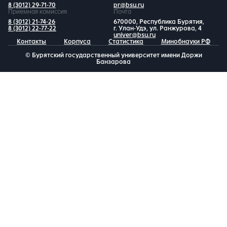
8 (3012) 29-71-70
pr@bsu.ru
Приемная комиссия
Почта
8 (3012) 21-74-26
670000, Республика Бурятия,
8 (3012) 22-77-22
г. Улан-Удэ, ул. Ранжурова, 4
univer@bsu.ru
Контакты
Корпуса
Статистика
Минобнауки РФ
© Бурятский государственный университет имени Доржи
Банзарова