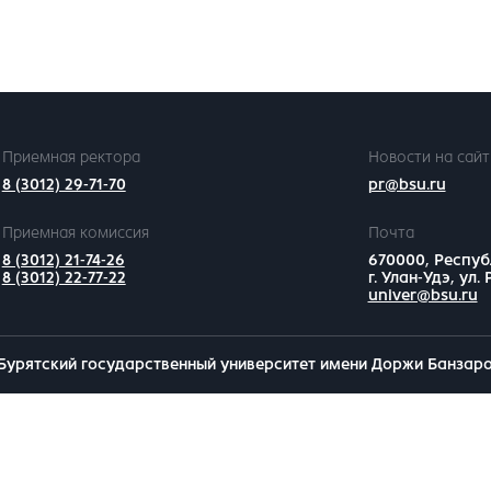
Приемная ректора
Новости на сайт
8 (3012) 29-71-70
pr@bsu.ru
Приемная комиссия
Почта
8 (3012) 21-74-26
670000, Респуб
8 (3012) 22-77-22
г. Улан-Удэ, ул.
univer@bsu.ru
Бурятский государственный университет имени Доржи Банзар