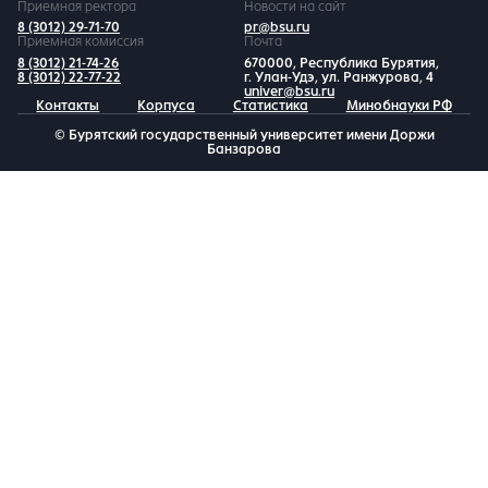
Приемная ректора
Новости на сайт
8 (3012) 29-71-70
pr@bsu.ru
Приемная комиссия
Почта
8 (3012) 21-74-26
670000, Республика Бурятия,
8 (3012) 22-77-22
г. Улан-Удэ, ул. Ранжурова, 4
univer@bsu.ru
Контакты
Корпуса
Статистика
Минобнауки РФ
© Бурятский государственный университет имени Доржи
Банзарова