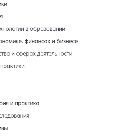
ики
я
нологий в образовании
ономике, финансах и бизнесе
тва и сферах деятельности
практики
рия и практика
следования
ивы