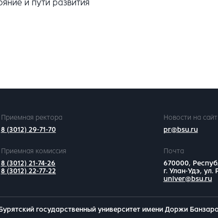
яние и пути развития
Приемная ректора
Новости на сайт
8 (3012) 29-71-70
pr@bsu.ru
Приемная комиссия
Почта
8 (3012) 21-74-26
670000, Респуб
8 (3012) 22-77-22
г. Улан-Удэ, ул.
univer@bsu.ru
Бурятский государственный университет имени Доржи Банзар