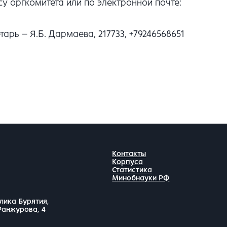
су оргкомитета или по электронной почте:
тарь – Я.Б. Дармаева, 217733, +79246568651
Контакты
Корпуса
Статистика
Минобнауки РФ
лика Бурятия,
 Ранжурова, 4