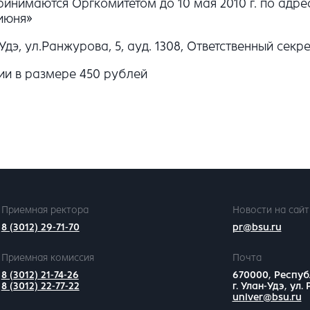
ринимаются Оргкомитетом до 10 мая 2010 г. по адре
 июня»
э, ул.Ранжурова, 5, ауд. 1308, Ответственный секре
ии в размере 450 рублей
Приемная ректора
Новости на сайт
8 (3012) 29-71-70
pr@bsu.ru
Приемная комиссия
Почта
8 (3012) 21-74-26
670000, Респуб
8 (3012) 22-77-22
г. Улан-Удэ, ул.
univer@bsu.ru