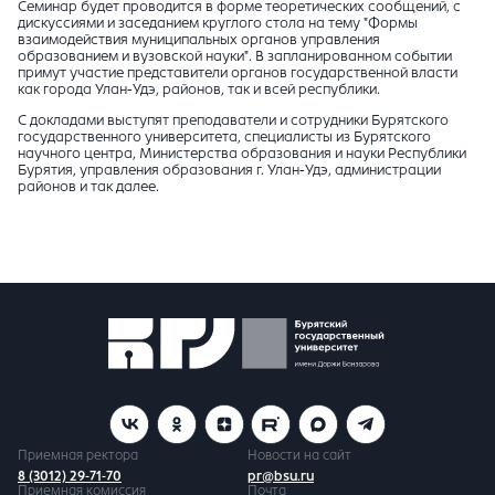
Семинар будет проводится в форме теоретических сообщений, с
дискуссиями и заседанием круглого стола на тему "Формы
взаимодействия муниципальных органов управления
образованием и вузовской науки". В запланированном событии
примут участие представители органов государственной власти
как города Улан-Удэ, районов, так и всей республики.
С докладами выступят преподаватели и сотрудники Бурятского
государственного университета, специалисты из Бурятского
научного центра, Министерства образования и науки Республики
Бурятия, управления образования г. Улан-Удэ, администрации
районов и так далее.
Приемная ректора
Новости на сайт
8 (3012) 29-71-70
pr@bsu.ru
Приемная комиссия
Почта