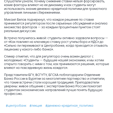
Слушатели узнали, почему снижение ставки нельзя форсировать,
какие факторы влияют на ее динамику и как студенты могут
использовать знание денежно-кредитной политики для грамотного
управления личными сбережениями.
Михаил Белов подчеркнул, что каждое решение по ставке
принимается регулятором после серьезных обсуждений и анализа
множества факторов — за каждым процентным пунктом стоят
реальные дискуссии.
Встреча получилась живой: студенты активно задавали вопросы —
от «Как повлиял на ключевую ставку рост утильсбора и НДС» до
«Сильно ли переживают в Центробанке, когда приходится отзывать
лицензию у какого-либо банка».
Спикер отметил, что для регулятора очень важен диалог с
молодежью: «Студенты — будущее нашей экономики, и мы хотим
открыто говорить с ними о том, как принимаются решения, которые
влияют на повседневную жизнь каждого».
Представители БГУ, ВСГУТУ, БГСХА поблагодарили Отделение
Банка России в Бурятии за многолетнее партнерство и отметили,
что такие встречи стали хорошей традицией. Преподаватели
уверены: живое общение с экспертами Банка России помогает
студентам экономических направлений лучше понять будущую
профессию.
#центробанк
#лекция
#денежно-кредитная_политика