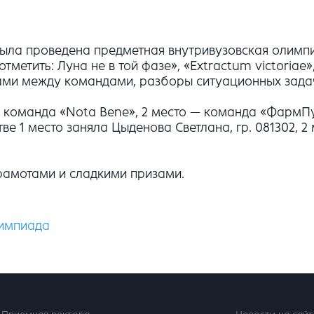
 была проведена предметная внутривузовская олим
отметить: Луна не в той фазе», «Extractum victoria
сами между командами, разборы ситуационных задач
 команда «Nota Bene», 2 место — команда «ФармПу
тве 1 место заняла Цыденова Светлана, гр. 081302, 2
рамотами и сладкими призами.
импиада