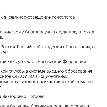
йский семинар-совещание психологов
гическому благополучию студентов, а также
в.
 России, Российской академии образования, а
ние».
яющие 67 субъектов Российской Федерации.
ской службы в системе высшего образования
удентов ФГАОУ ВО «Национальный
ртамента психолого-психиатрической помощи
.
 Викторовна Петрова.
наше будущее. Современность неустойчива,