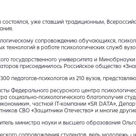
ны состоялся, уже ставший традиционным, Всеросси
ания.
огическому сопровождению обучающихся, психоло
х технологий в работе психологических служб вузо
кого государственного университета и Минобрнауки
аторов присоединилось Российское общество «Зна
300 педагогов-психологов из 210 вузов, представл
исты Федерального ресурсного центра психологиче
тра социально-психологического благополучия ст
экономики», частной IT-компании «SR DATA», Депа
тников СВО «Защитники Отечества» и многие другие
тель министра науки и высшего образования Ольга
еского сопровождения студентов, ведь молодежь - 