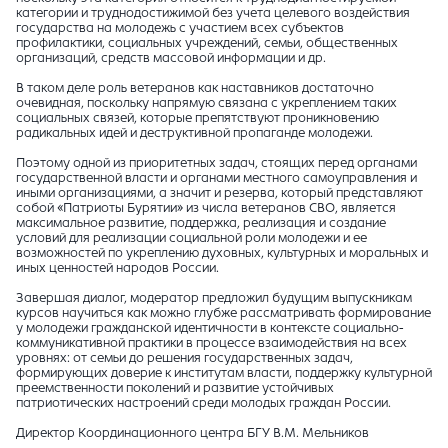
категории и труднодостижимой без учета целевого воздействия
государства на молодежь с участием всех субъектов
профилактики, социальных учреждений, семьи, общественных
организаций, средств массовой информации и др.
В таком деле роль ветеранов как наставников достаточно
очевидная, поскольку напрямую связана с укреплением таких
социальных связей, которые препятствуют проникновению
радикальных идей и деструктивной пропаганде молодежи.
Поэтому одной из приоритетных задач, стоящих перед органами
государственной власти и органами местного самоуправления и
иными организациями, а значит и резерва, который представляют
собой «Патриоты Бурятии» из числа ветеранов СВО, является
максимальное развитие, поддержка, реализация и создание
условий для реализации социальной роли молодежи и ее
возможностей по укреплению духовных, культурных и моральных и
иных ценностей народов России.
Завершая диалог, модератор предложил будущим выпускникам
курсов научиться как можно глубже рассматривать формирование
у молодежи гражданской идентичности в контексте социально-
коммуникативной практики в процессе взаимодействия на всех
уровнях: от семьи до решения государственных задач,
формирующих доверие к институтам власти, поддержку культурной
преемственности поколений и развитие устойчивых
патриотических настроений среди молодых граждан России.
Директор Координационного центра БГУ В.М. Мельников