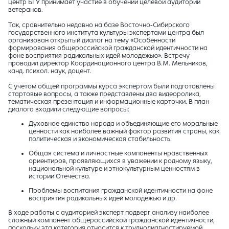
центр БГУ принимает участие в обучении целевой аудитории
ветеранов.
Так, сравнительно недавно на базе Восточно-Сибирского
государственного института культуры экспертами центра был
организован открытый диалог на тему «Особенности
формирования общероссийской гражданской идентичности на
фоне восприятия радикальных идей молодежью». Встречу
проводил директор Координационного центра В.М. Мельников,
канд. психол. наук, доцент.
С учетом общей программы курса экспертом были подготовлены
стартовые вопросы, а также представлены два видеоролика,
тематическая презентация и информационные карточки. В план
диалога входили следующие вопросы:
Духовное единство народа и объединяющие его моральные
ценности как наиболее важный фактор развития страны, как
политическая и экономическая стабильность.
Общая система и личностные компоненты нравственных
ориентиров, проявляющихся в уважении к родному языку,
национальной культуре и этнокультурным ценностям в
истории Отечества.
Проблемы воспитания гражданской идентичности на фоне
восприятия радикальных идей молодежью и др.
В ходе работы с аудиторией эксперт подверг анализу наиболее
сложный компонент общероссийской гражданской идентичности,
поскольку эта категория относится к труднодиагностируемой