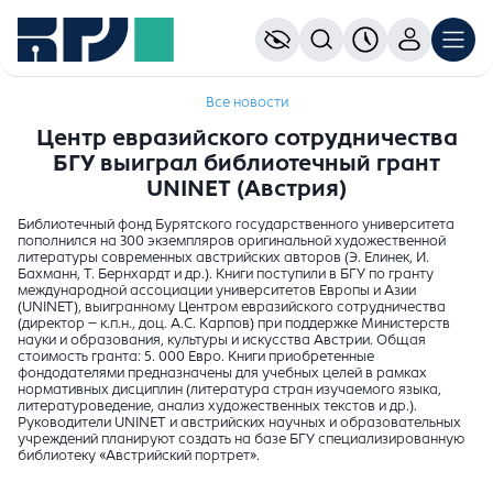
Все новости
Центр евразийского сотрудничества
БГУ выиграл библиотечный грант
UNINET (Австрия)
Библиотечный фонд Бурятского государственного университета
пополнился на 300 экземпляров оригинальной художественной
литературы современных австрийских авторов (Э. Елинек, И.
Бахманн, Т. Бернхардт и др.). Книги поступили в БГУ по гранту
международной ассоциации университетов Европы и Азии
(UNINET), выигранному Центром евразийского сотрудничества
(директор – к.п.н., доц. А.С. Карпов) при поддержке Министерств
науки и образования, культуры и искусства Австрии. Общая
стоимость гранта: 5. 000 Евро. Книги приобретенные
фондодателями предназначены для учебных целей в рамках
нормативных дисциплин (литература стран изучаемого языка,
литературоведение, анализ художественных текстов и др.).
Руководители UNINET и австрийских научных и образовательных
учреждений планируют создать на базе БГУ специализированную
библиотеку «Австрийский портрет».