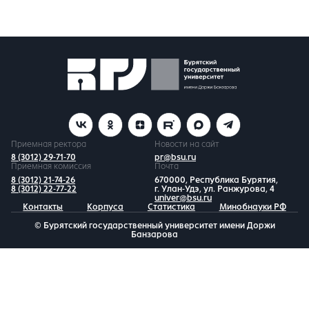
Приемная ректора
Новости на сайт
8 (3012) 29-71-70
pr@bsu.ru
Приемная комиссия
Почта
8 (3012) 21-74-26
670000, Республика Бурятия,
8 (3012) 22-77-22
г. Улан-Удэ, ул. Ранжурова, 4
univer@bsu.ru
Контакты
Корпуса
Статистика
Минобнауки РФ
© Бурятский государственный университет имени Доржи
Банзарова